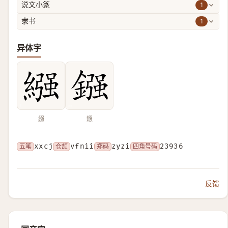
1
说文小篆
1
隶书
异体字
繦
鏹
五笔
xxcj
仓颉
vfnii
郑码
zyzi
四角号码
23936
反馈