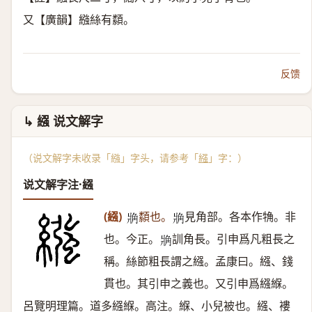
又【廣韻】繈絲有纇。
反馈
↳ 繦 说文解字
（说文解字未收录「繈」字头，请参考「
繦
」字：）
说文解字注·繦
(繦)
纇也。
見角部。各本作觕。非
𧢼
𧢼
也。今正。
訓角長。引申爲凡粗長之
𧢼
稱。絲節粗長謂之繦。孟康曰。繦、錢
貫也。其引申之義也。又引申爲繦緥。
呂覽明理篇。道多繦緥。高注。緥、小兒被也。繦、褸