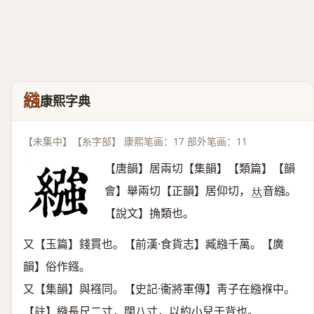
繈
康熙字典
【未集中】【糸字部】 康熙笔画：17 部外笔画：11
【唐韻】居兩切【集韻】【類篇】【韻
會】舉兩切【正韻】居仰切，
音繈。
𠀤
【說文】捔類也。
又【玉篇】錢貫也。【前漢·食貨志】臧繈千萬。【廣
韻】俗作鏹。
又【集韻】與襁同。【史記·衞將軍傳】靑子在繈褓中。
【註】繈長尺二寸，闊八寸，以約小兒于背也。