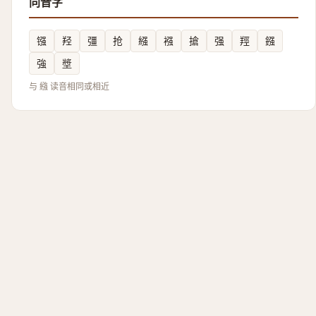
同音字
镪
羟
彊
抢
繦
襁
搶
强
羥
鏹
強
墏
与 繈 读音相同或相近