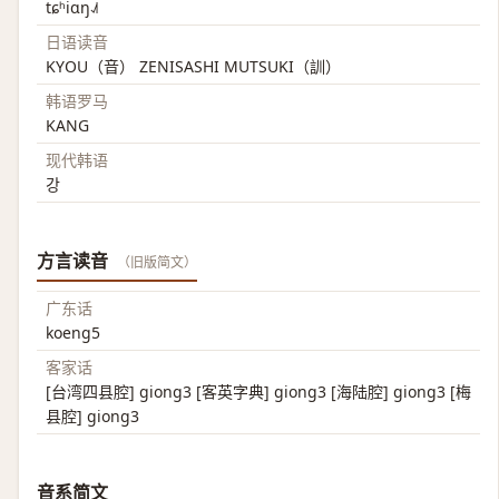
tɕʰiɑŋ˨˩˦
日语读音
KYOU（音） ZENISASHI MUTSUKI（訓）
韩语罗马
KANG
现代韩语
강
方言读音
（旧版简文）
广东话
koeng5
客家话
[台湾四县腔] giong3 [客英字典] giong3 [海陆腔] giong3 [梅
县腔] giong3
音系简文