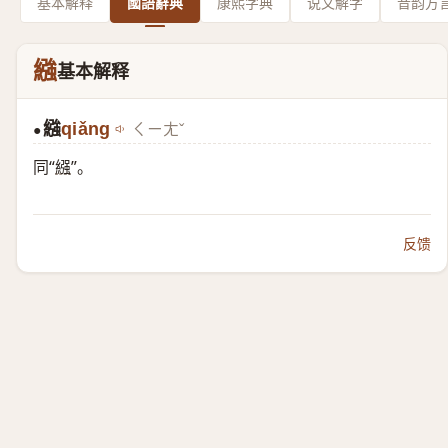
基本解释
國語辭典
康熙字典
说文解字
音韵方
繈
基本解释
繈
qiǎng
ㄑㄧㄤˇ
●
同“
繦
”。
反馈