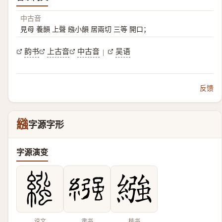
中古音
見母 養韻 上聲 繈小韻 居兩切 三等 開口；
韵书
上古音
中古音
吴语
|
反馈
繈
字源字形
字源演变
说文
隶书
楷书