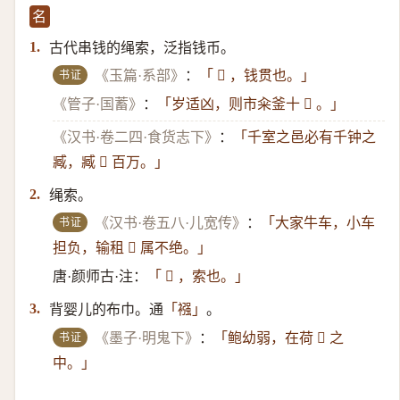
名
古代串钱的绳索，泛指钱币。
1.
书证
《玉篇·系部》
：
「 𫄶 ，钱贯也。」
《管子·国蓄》
：
「岁适凶，则市籴釜十 𫄶 。」
《汉书·卷二四·食货志下》
：
「千室之邑必有千钟之
臧，臧 𫄶 百万。」
绳索。
2.
书证
《汉书·卷五八·儿宽传》
：
「大家牛车，小车
担负，输租 𫄶 属不绝。」
唐·颜师古·注：
「 𫄶 ，索也。」
背婴儿的布巾。通
。
3.
「襁」
书证
《墨子·明鬼下》
：
「鲍幼弱，在荷 𫄶 之
中。」