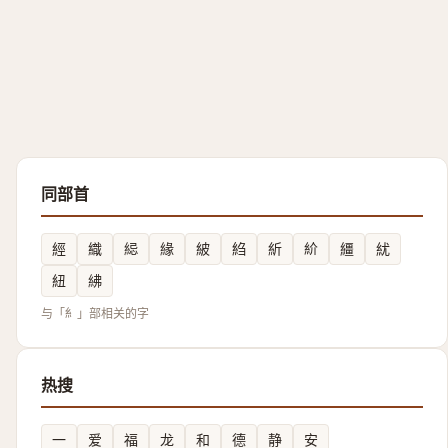
同部首
經
織
䋟
緣
紴
䋓
紤
紒
繮
紌
紐
紼
与「糹」部相关的字
热搜
一
爱
福
龙
和
德
静
安