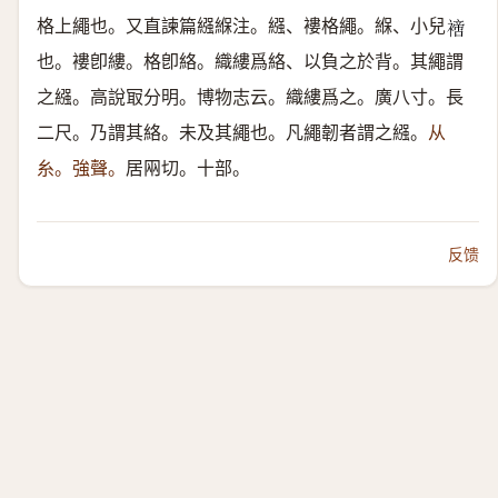
格上繩也。又直諫篇繦緥注。繦、褸格繩。緥、小兒
𧝐
也。褸卽縷。格卽絡。織縷爲絡、以負之於背。其繩謂
之繦。高說冣分明。博物志云。織縷爲之。廣八寸。長
二尺。乃謂其絡。未及其繩也。凡繩韌者謂之繦。
从
糸。強聲。
居㒳切。十部。
反馈