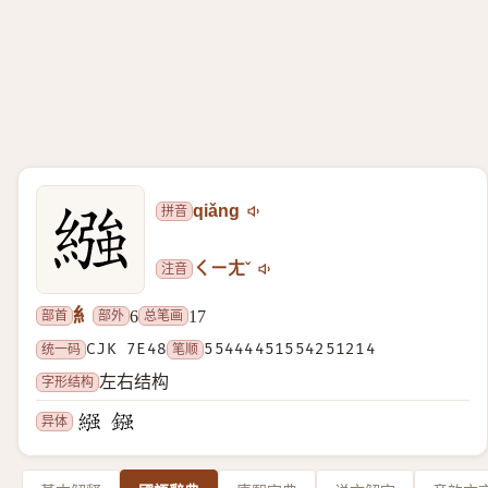
拼音
qiǎng
注音
ㄑㄧㄤˇ
糹
部首
部外
总笔画
6
17
统一码
CJK 7E48
笔顺
55444451554251214
字形结构
左右结构
异体