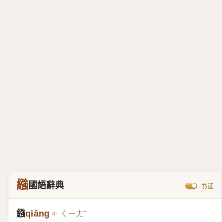
繈
國語辭典
书证
繈
qiǎng
ㄑㄧㄤˇ