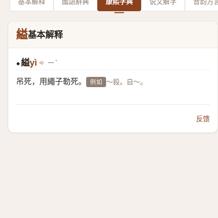
基本解释
國語辭典
康熙字典
说文解字
音韵方
縊
基本解释
縊
yì
ㄧˋ
●
吊死，用繩子勒死。
～殺。自～。
例如
反馈