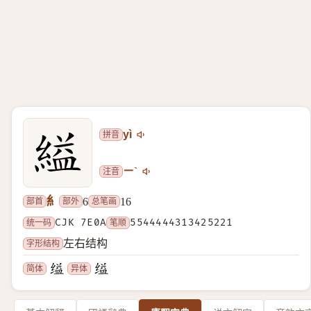
拼音
yì
注音
ㄧˋ
糹
部首
部外
总笔画
6
16
统一码
CJK 7E0A
笔顺
5544444313425221
字形结构
左右结构
简体
异体