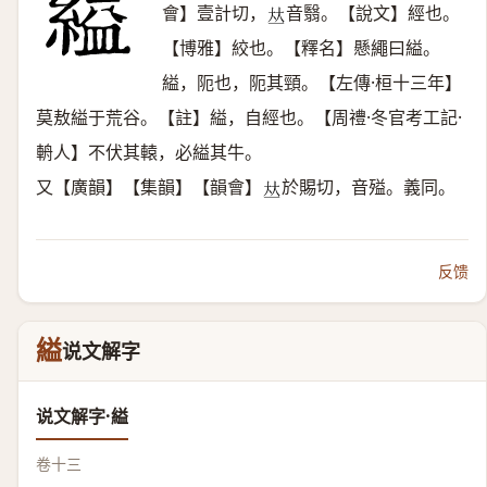
會】壹計切，
音翳。【說文】經也。
𠀤
【博雅】絞也。【釋名】懸繩曰縊。
縊，阨也，阨其頸。【左傳·桓十三年】
莫敖縊于荒谷。【註】縊，自經也。【周禮·冬官考工記·
輈人】不伏其轅，必縊其牛。
又【廣韻】【集韻】【韻會】
於賜切，音㱲。義同。
𠀤
反馈
縊
说文解字
说文解字·縊
卷十三