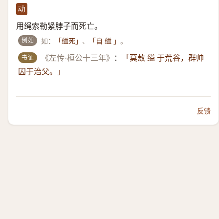
动
用绳索勒紧脖子而死亡。
例如
如：
、
。
「缢死」
「自 缢 」
书证
《左传·桓公十三年》
：
「莫敖 缢 于荒谷，群帅
囚于治父。」
反馈