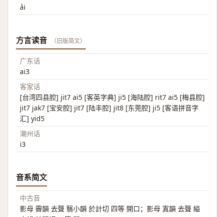
ải
方言读音
（旧版简文）
广东话
ai3
客家话
[台湾四县腔] jit7 ai5 [客英字典] ji5 [海陆腔] rit7 ai5 [梅县腔]
jit7 jak7 [宝安腔] jit7 [陆丰腔] jit8 [东莞腔] ji5 [客语拼音字
汇] yid5
潮州话
i3
音系简文
中古音
影母 霽韻 去聲 翳小韻 於計切 四等 開口；影母 寘韻 去聲 縊