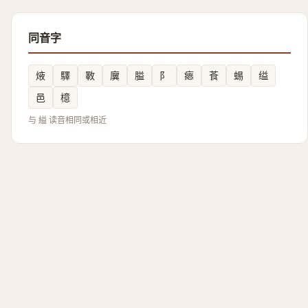
同音字
焲
驛
斁
㢞
膉
阝
瘱
䓹
蜴
缢
邑
檍
与 縊 读音相同或相近