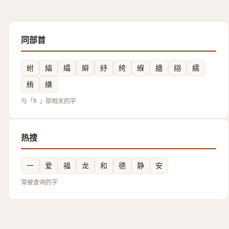
同部首
紨
䋹
䌮
䌟
紓
絝
緥
繬
䋚
繻
絠
縑
与「糹」部相关的字
热搜
一
爱
福
龙
和
德
静
安
常被查询的字