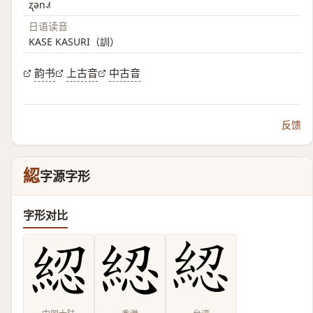
ʐən˨˩˦
日语读音
KASE KASURI（訓）
韵书
上古音
中古音
反馈
綛
字源字形
字形对比