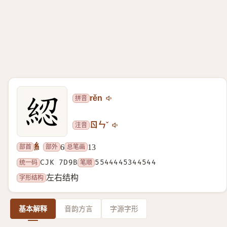
拼音
rěn
注音
ㄖㄣˇ
糹
部首
部外
总笔画
6
13
统一码
CJK 7D9B
笔顺
5544445344544
字形结构
左右结构
基本解释
音韵方言
字源字形