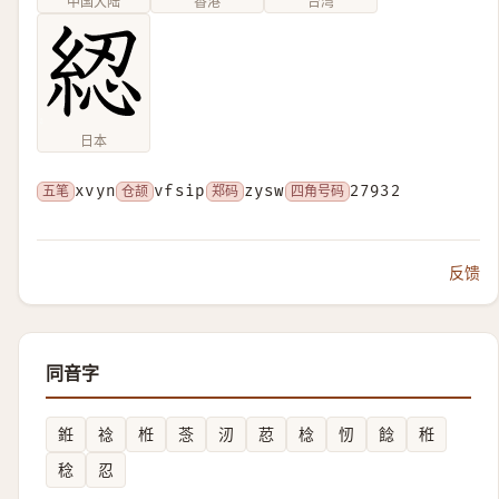
中国大陆
香港
台湾
日本
五笔
xvyn
仓颉
vfsip
郑码
zysw
四角号码
27932
反馈
同音字
銋
䄒
栣
菍
㲽
荵
棯
㣼
䭃
秹
稔
忍