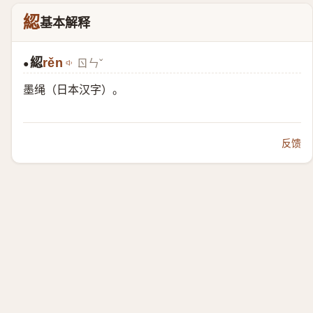
綛
基本解释
綛
rěn
ㄖㄣˇ
●
墨绳（日本汉字）。
反馈