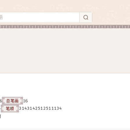
总笔画
6
16
笔顺
4
3143142512511134
构