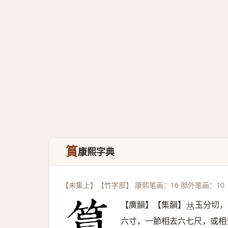
篔
康熙字典
【未集上】【竹字部】 康熙笔画：16 部外笔画：10
【廣韻】【集韻】
玉分切，
𠀤
六寸，一節相去六七尺，或相