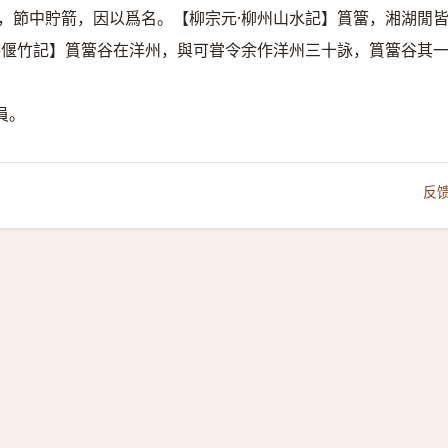
，節中貯箭，因以爲名。【柳宗元·柳州山水記】篔簹，湘湖閒
谷偃竹記】篔簹谷在洋州，與可甞令余作洋州三十詠，篔簹谷其
員。
反