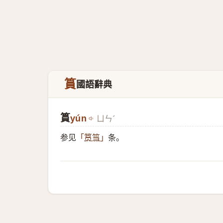
篔
國語辭典
篔
yún
ㄩㄣˊ
参见
条。
「
筼筜
」