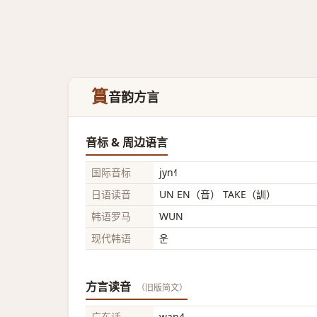
篔
音韵方言
音标 & 周边语言
国际音标
jyn˧˥
日语读音
UN EN（音） TAKE（訓）
韩语罗马
WUN
现代韩语
운
方言读音
（旧版简文）
广东话
wan4