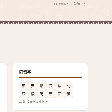
查询索引
繁體
|
同音字
鄖
尹
㛣
云
澐
匀
秐
橒
筍
涢
囩
䉙
与 篔 读音相同或相近