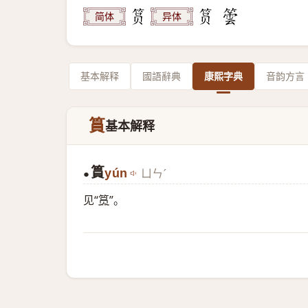
简体
异体
基本解释
國語辭典
康熙字典
音韵方言
篔
基本解释
篔
yún
ㄩㄣˊ
●
见“
筼
”。