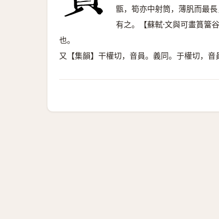
甑，筍亦中射筒，薄䏎而最長
有之。【蘇軾·文與可畫篔簹
也。
又【集韻】干權切，音員。義同。于權切，音