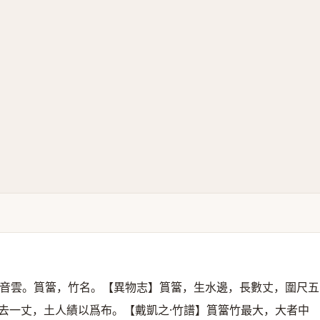
音雲。篔簹，竹名。【異物志】篔簹，生水邊，長數丈，圍尺五
去一丈，土人績以爲布。【戴凱之·竹譜】篔簹竹最大，大者中