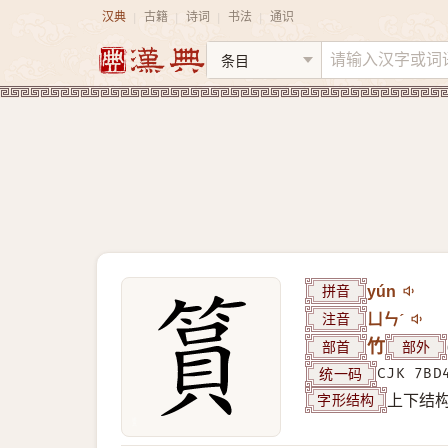
汉典
古籍
诗词
书法
通识
|
|
|
|
拼音
yún
注音
ㄩㄣˊ
部首
竹
部外
统一码
CJK 7BD
字形结构
上下结