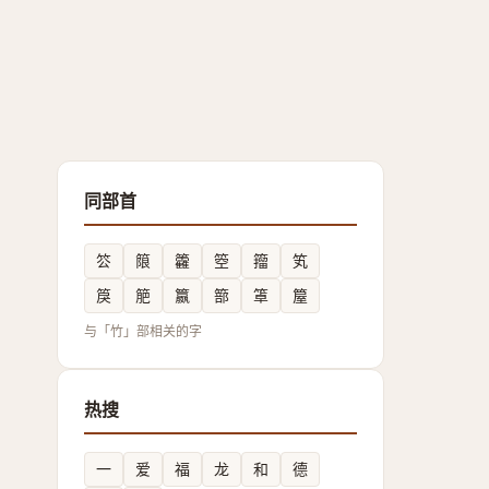
同部首
䇗
䈨
籱
箜
籀
笂
䈆
䈈
籝
篰
䈇
箼
与「竹」部相关的字
热搜
一
爱
福
龙
和
德