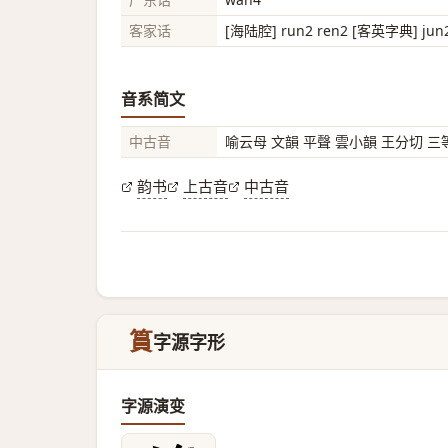
客家话
[海陆腔] run2 ren2 [客英字典] jun
音系简文
中古音
喻云母 文韻 平聲 雲小韻 王分切 三
韵书
上古音
中古音
篔
字源字形
字源演变