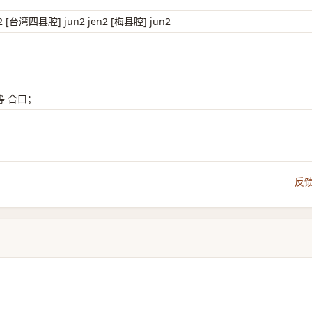
2 [台湾四县腔] jun2 jen2 [梅县腔] jun2
等 合口；
反