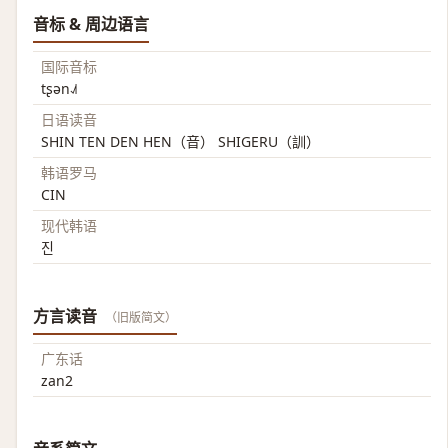
音标 & 周边语言
国际音标
tʂən˨˩˦
日语读音
SHIN TEN DEN HEN（音） SHIGERU（訓）
韩语罗马
CIN
现代韩语
진
方言读音
（旧版简文）
广东话
zan2