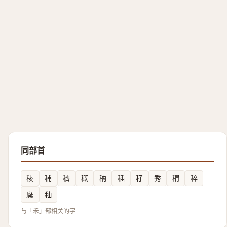
同部首
稜
秿
穧
穊
䄲
䅤
秄
秀
稩
稡
穈
秞
与「禾」部相关的字