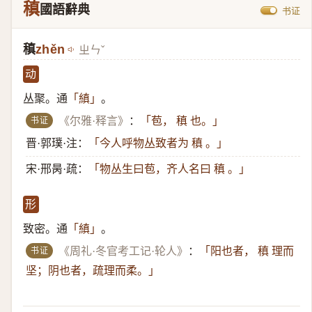
稹
國語辭典
书证
稹
zhěn
ㄓㄣˇ
动
丛聚。通
。
「縝」
书证
《尔雅·释言》
：
「苞， 稹 也。」
晋·郭璞·注：
「今人呼物丛致者为 稹 。」
宋·邢昺·疏：
「物丛生曰苞，齐人名曰 稹 。」
形
致密。通
。
「縝」
书证
《周礼·冬官考工记·轮人》
：
「阳也者， 稹 理而
坚；阴也者，疏理而柔。」