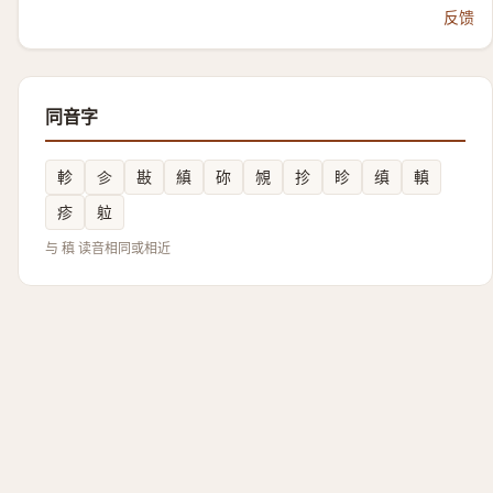
反馈
同音字
軫
㐱
㪛
縝
䂧
覙
抮
眕
缜
䡩
疹
䠴
与 稹 读音相同或相近