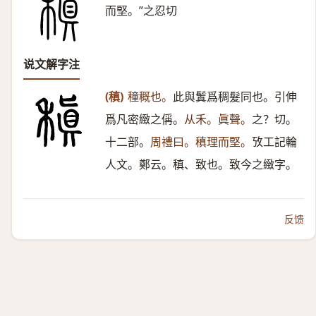
而堅。”之忍切
说文解字注
(稹)
穜穊也。
此與鬒爲稠髮同也。引伸
爲凡密緻之偁。
从禾。眞聲。
之？切。
十二部。
周禮曰。稹理而堅。
攷工記輪
人文。鄭云。稹、致也。致今之緻字。
反馈