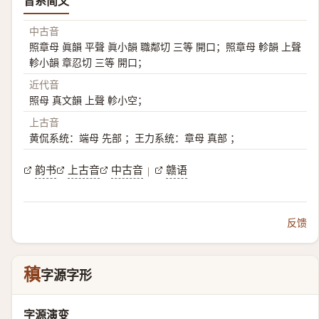
音系简文
中古音
照章母 眞韻 平聲 眞小韻 職鄰切 三等 開口；照章母 軫韻 上聲
軫小韻 章忍切 三等 開口；
近代音
照母 真文韻 上聲 軫小空；
上古音
黄侃系统：端母 先部 ；王力系统：章母 真部 ；
韵书
上古音
中古音
赣语
|
反馈
稹
字源字形
字源演变