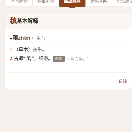
基本解释
详细解释
國語辭典
康熙字典
说文解
稹
基本解释
稹
zhěn
ㄓㄣˇ
●
（草木）丛生。
古通“ 缜 ”，细密。
“～理而坚。”
例如
反馈