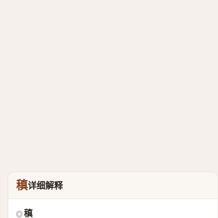
稹
详细解释
稹
◎