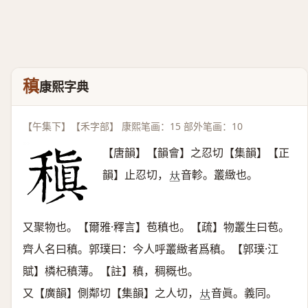
稹
康熙字典
【午集下】【禾字部】 康熙笔画：15 部外笔画：10
【唐韻】【韻會】之忍切【集韻】【正
韻】止忍切，
音軫。叢緻也。
𠀤
又聚物也。【爾雅·釋言】苞稹也。【疏】物叢生曰苞。
齊人名曰稹。郭璞曰：今人呼叢緻者爲稹。【郭璞·江
賦】橉杞稹薄。【註】稹，稠穊也。
又【廣韻】側鄰切【集韻】之人切，
音眞。義同。
𠀤