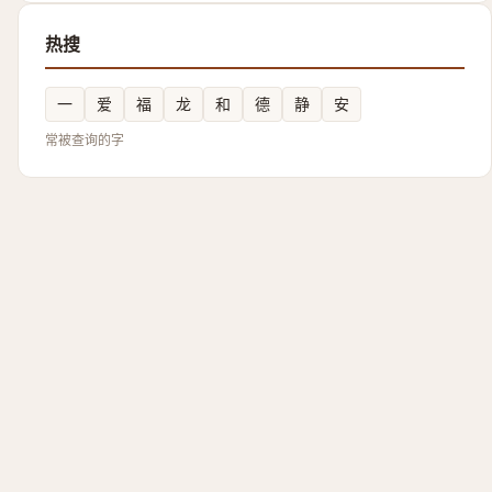
热搜
一
爱
福
龙
和
德
静
安
常被查询的字