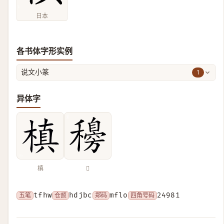
日本
各书体字形实例
1
说文小篆
异体字
槙
𥣰
五笔
tfhw
仓颉
hdjbc
郑码
mflo
四角号码
24981