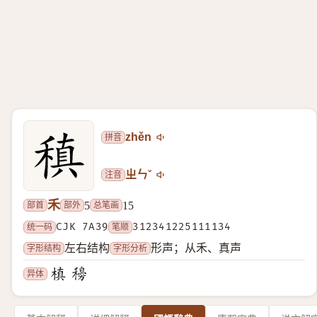
拼音
zhěn
注音
ㄓㄣˇ
禾
部首
部外
总笔画
5
15
统一码
CJK 7A39
笔顺
312341225111134
字形结构
字形分析
左右结构
形声；从禾、真声
异体