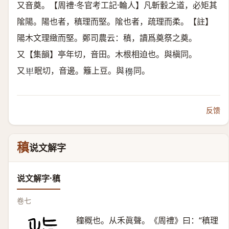
又音奠。【周禮·冬官考工記·輪人】凡斬轂之道，必矩其
隂陽。陽也者，稹理而堅。隂也者，疏理而柔。【註】
陽木文理緻而堅。鄭司農云：稹，讀爲奠祭之奠。
又【集韻】亭年切，音田。木根相迫也。與槇同。
又
眠切，音邊。籬上豆。與
同。
𤰞
𥣰
反馈
稹
说文解字
说文解字·稹
卷七
穜穊也。从禾眞聲。《周禮》曰：“稹理