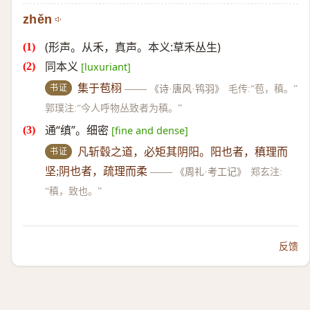
zhěn
(形声。从禾，真声。本义:草禾丛生)
同本义
[luxuriant]
书证
集于苞栩
——
《诗·唐风·鸨羽》
毛传:“苞，稹。”
郭璞注:“今人呼物丛致者为稹。”
通“缜”。细密
[fine and dense]
书证
凡斩毂之道，必矩其阴阳。阳也者，稹理而
坚;阴也者，疏理而柔
——
《周礼·考工记》
郑玄注:
“稹，致也。”
反馈