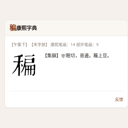
稨
康熙字典
【午集下】【禾字部】 康熙笔画：14 部外笔画：9
【集韻】
眠切，音邊。籬上豆。
𤰞
反馈