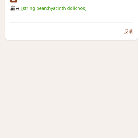
扁豆
[string bean;hyacinth dolichos]
反馈