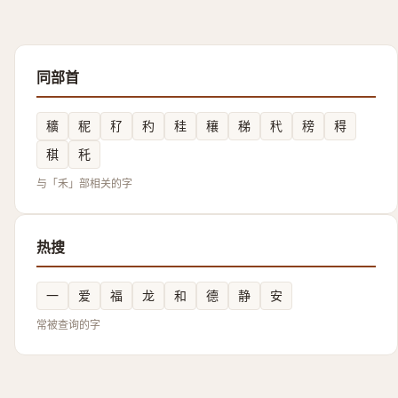
同部首
穬
秜
䄦
䄪
䅅
穰
稊
䄩
䅭
䅞
稘
秅
与「禾」部相关的字
热搜
一
爱
福
龙
和
德
静
安
常被查询的字