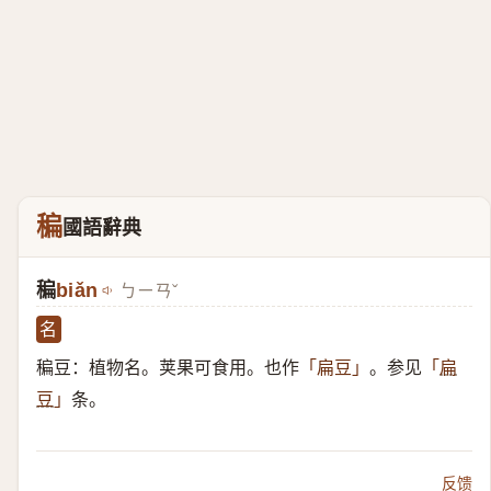
稨
國語辭典
稨
biǎn
ㄅㄧㄢˇ
名
稨豆：植物名。荚果可食用。也作
。参见
「扁豆」
「
扁
条。
豆
」
反馈