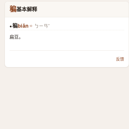
稨
基本解释
稨
biǎn
ㄅㄧㄢˇ
●
扁豆。
反馈