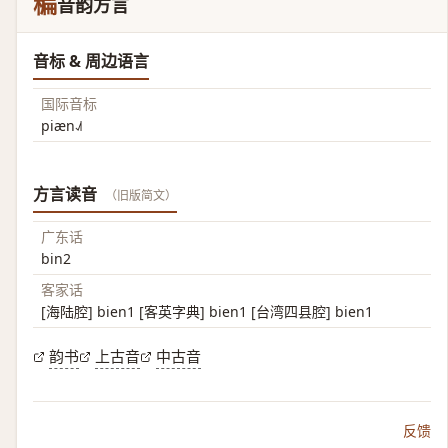
稨
音韵方言
音标 & 周边语言
国际音标
piæn˨˩˦
方言读音
（旧版简文）
广东话
bin2
客家话
[海陆腔] bien1 [客英字典] bien1 [台湾四县腔] bien1
韵书
上古音
中古音
反馈