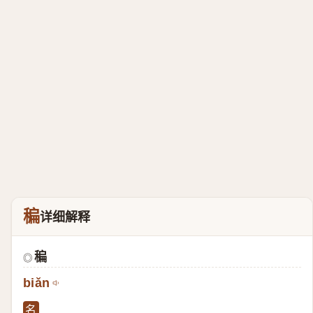
稨
详细解释
稨
◎
biǎn
名