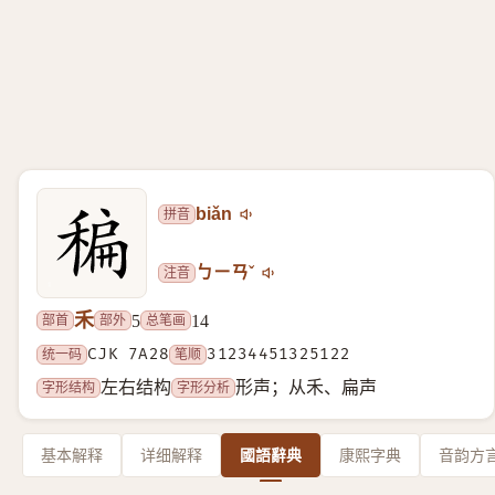
拼音
biǎn
注音
ㄅㄧㄢˇ
禾
部首
部外
总笔画
5
14
统一码
CJK 7A28
笔顺
31234451325122
字形结构
字形分析
左右结构
形声；从禾、扁声
基本解释
详细解释
國語辭典
康熙字典
音韵方