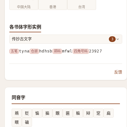
中国大陆
香港
台湾
各书体字形实例
3
传抄古文字
五笔
tyna
仓颉
hdhsb
郑码
mfwl
四角号码
23927
反馈
同音字
鴘
貶
惼
揙
覵
匾
糄
㦚
窆
扁
䁵
碥