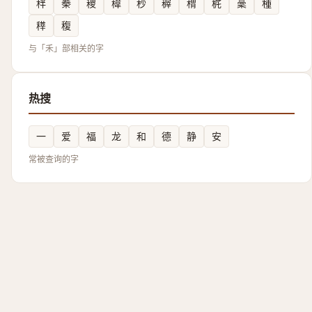
秚
䅈
稷
稦
秒
稺
䅢
䅊
稾
種
䅸
稪
与「禾」部相关的字
热搜
一
爱
福
龙
和
德
静
安
常被查询的字