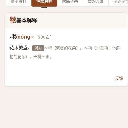
基本解释
详细解释
康熙字典
音韵方言
字源字
秾
基本解释
秾
nóng
ㄋㄨㄥˊ
●
花木繁盛。
～华（繁盛的花朵）。～艳（①美艳；②鲜
例如
艳的花朵）。夭桃～李。
反馈