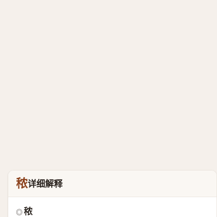
秾
详细解释
秾
◎