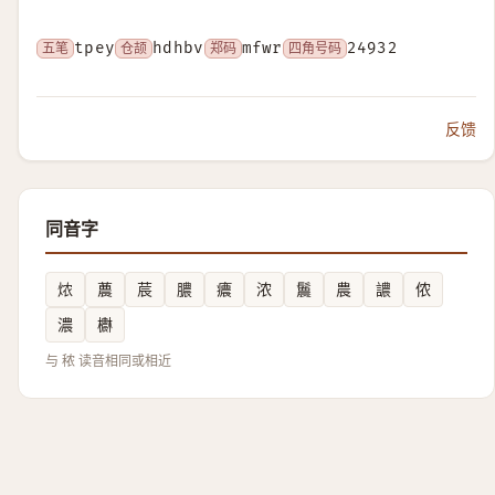
五笔
tpey
仓颉
hdhbv
郑码
mfwr
四角号码
24932
反馈
同音字
㶶
蕽
莀
膿
癑
浓
鬞
農
譨
侬
濃
欁
与 秾 读音相同或相近