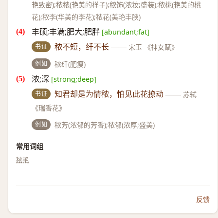
艳致密);秾秾(艳美的样子);秾饰(浓妆;盛装);秾桃(艳美的桃
花);秾李(华美的李花);秾花(美艳丰腴)
丰硕;丰满;肥大;肥胖
[abundant;fat]
书证
秾不短，纤不长
——
宋玉 《神女赋》
例如
秾纤(肥瘦)
浓;深
[strong;deep]
书证
知君却是为情秾，怕见此花撩动
——
苏轼
《瑞香花》
例如
秾芳(浓郁的芳香);秾郁(浓厚;盛美)
常用词组
秾艳
反馈