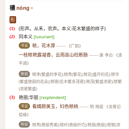
穠
nóng
形
(形声。从禾，农声。本义:花木繁盛的样子)
同本义
[luxuriant]
书证
秾，花木厚
——
《广韵》
一枝秾艳露凝香，云雨巫山枉断肠
——
唐·李白 《清
平调》
例如
秾李(繁盛的李花);秾秀(繁花);秾花(盛开的花);秾华
(繁盛艳丽的花朵);秾密(花木繁多茂密);秾茂(繁盛浓密);秾繁
(浓密繁盛)
艳丽;华丽
[resplendent]
书证
看婿颜美玉，妇色秾桃
——
明·杨珽 《龙膏记·
偿缘》
例如
秾秀(艳丽秀美);秾纤(艳丽纤巧);秾丽(艳丽);秾致(浓