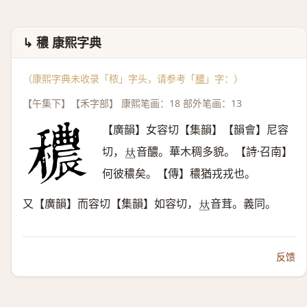
↳ 穠 康熙字典
（康熙字典未收录「秾」字头，请参考「
穠
」字：）
【午集下】【禾字部】 康熙笔画：18 部外笔画：13
【廣韻】女容切【集韻】【韻會】尼容
切，
音醲。華木稠多貌。【詩·召南】
𠀤
何彼穠矣。【傳】穠猶戎戎也。
又【廣韻】而容切【集韻】如容切，
音茸。義同。
𠀤
反馈