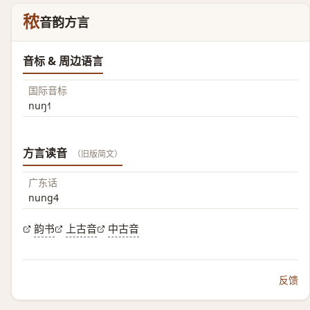
秾
音韵方言
音标 & 周边语言
国际音标
nuŋ˧˥
方言读音
（旧版简文）
广东话
nung4
韵书
上古音
中古音
反馈