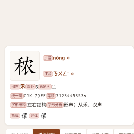
拼音
nóng
注音
ㄋㄨㄥˊ
禾
部首
部外
总笔画
5
11
统一码
CJK 79FE
笔顺
31234453534
字形结构
字形分析
左右结构
形声；从禾、农声
繁体
异体