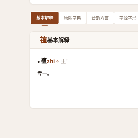
基本解释
康熙字典
音韵方言
字源字形
禃
基本解释
禃
zhí
ㄓˊ
●
专一。