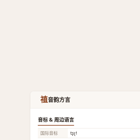
禃
音韵方言
音标 & 周边语言
国际音标
tʂʅ˧˥