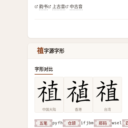
韵书
上古音
中古音
禃
字源字形
字形对比
中国大陆
香港
台湾
五笔
仓颉
郑码
pyfh
ifjbm
wsel