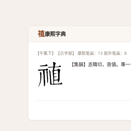
禃
康熙字典
【午集下】【示字部】 康熙笔画：13 部外笔画：8
【集韻】丞職切，音値。專一