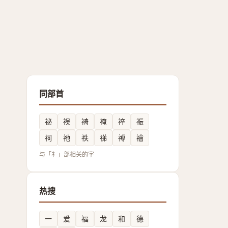
同部首
祕
祦
䄎
䄋
祽
祳
祠
祂
祑
祶
禣
禬
与「礻」部相关的字
热搜
一
爱
福
龙
和
德