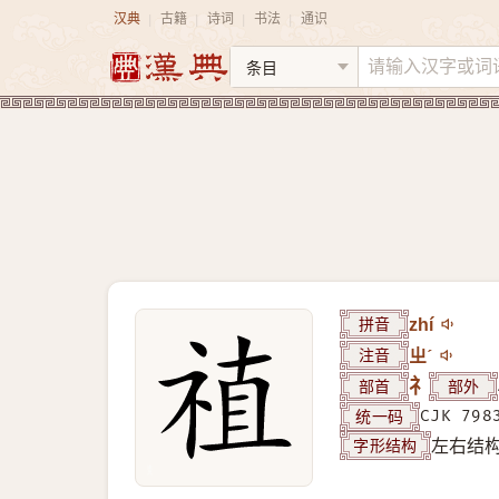
汉典
古籍
诗词
书法
通识
|
|
|
|
拼音
zhí
注音
ㄓˊ
部首
礻
部外
统一码
CJK 798
字形结构
左右结