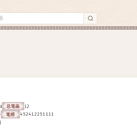
总笔画
4
12
笔顺
3
452412251111
构