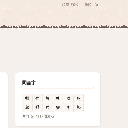
查询索引
繁體
|
同音字
瓡
殖
㙷
執
樴
职
縶
蟙
㞏
嬂
踯
慹
与 禃 读音相同或相近