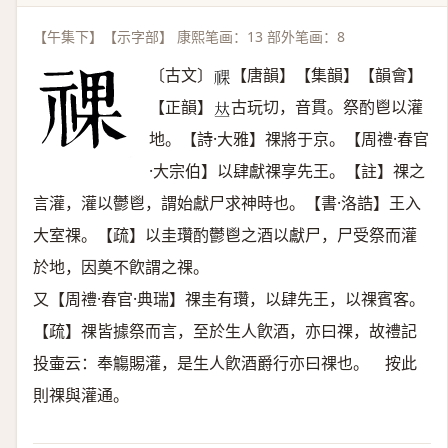
【午集下】【示字部】 康熙笔画：13 部外笔画：8
〔古文〕
【唐韻】【集韻】【韻會】
𥚌
【正韻】
古玩切，音貫。祭酌鬯以灌
𠀤
地。【詩·大雅】祼將于京。【周禮·春官
·大宗伯】以肆獻祼享先王。【註】祼之
言灌，灌以鬱鬯，謂始獻尸求神時也。【書·洛誥】王入
大室祼。【疏】以圭瓚酌鬱鬯之酒以獻尸，尸受祭而灌
於地，因奠不飮謂之祼。
又【周禮·春官·典瑞】祼圭有瓚，以肆先王，以祼賓客。
【疏】祼皆據祭而言，至於生人飮酒，亦曰祼，故禮記
投壷云：奉觴賜灌，是生人飮酒爵行亦曰祼也。 按此
則祼與灌通。