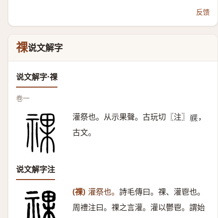
反馈
祼
说文解字
说文解字·祼
卷一
灌祭也。从示果聲。古玩切〖注〗
，
𥚌
古文。
说文解字注
(祼)
灌祭也。
詩毛傳曰。祼、灌鬯也。
周禮注曰。祼之言灌。灌以鬱鬯。謂始