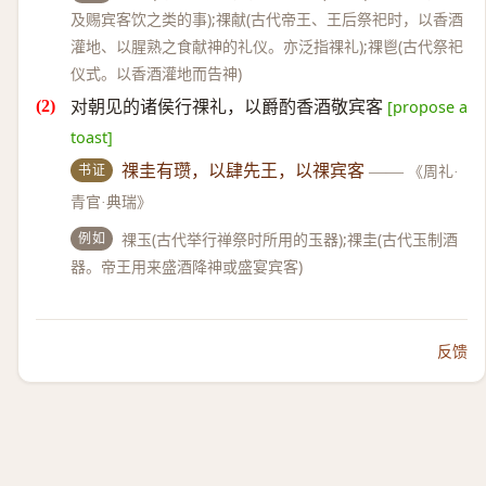
及赐宾客饮之类的事);祼献(古代帝王、王后祭祀时，以香酒
灌地、以腥熟之食献神的礼仪。亦泛指祼礼);祼鬯(古代祭祀
仪式。以香酒灌地而告神)
对朝见的诸侯行祼礼，以爵酌香酒敬宾客
[propose a
toast]
书证
祼圭有瓒，以肆先王，以祼宾客
——
《周礼·
青官·典瑞》
例如
祼玉(古代举行禅祭时所用的玉器);祼圭(古代玉制酒
器。帝王用来盛酒降神或盛宴宾客)
反馈