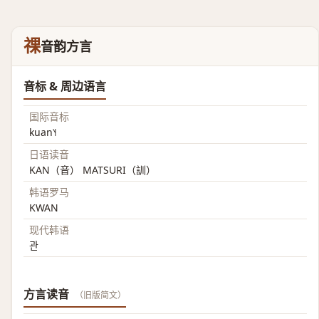
祼
音韵方言
音标 & 周边语言
国际音标
kuan˥˧
日语读音
KAN（音） MATSURI（訓）
韩语罗马
KWAN
现代韩语
관
方言读音
（旧版简文）