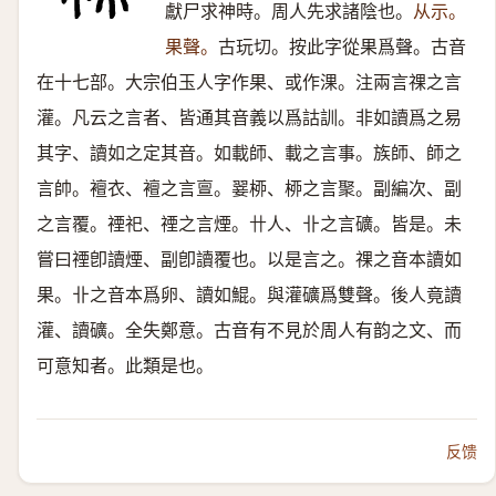
獻尸求神時。周人先求諸陰也。
从示。
果聲。
古玩切。按此字從果爲聲。古音
在十七部。大宗伯玉人字作果、或作淉。注兩言祼之言
灌。凡云之言者、皆通其音義以爲詁訓。非如讀爲之易
其字、讀如之定其音。如載師、載之言事。族師、師之
言帥。襢衣、襢之言亶。翣桺、桺之言聚。副編次、副
之言覆。禋祀、禋之言煙。卄人、卝之言礦。皆是。未
嘗曰禋卽讀煙、副卽讀覆也。以是言之。祼之音本讀如
果。卝之音本爲卵、讀如鯤。與灌礦爲雙聲。後人竟讀
灌、讀礦。全失鄭意。古音有不見於周人有韵之文、而
可意知者。此類是也。
反馈