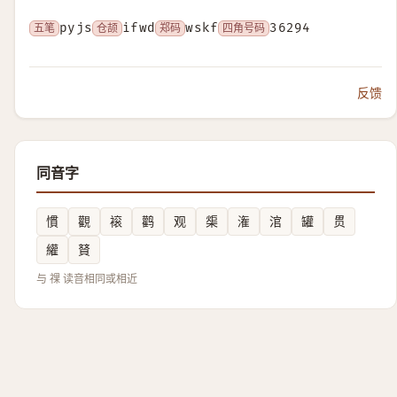
五笔
pyjs
仓颉
ifwd
郑码
wskf
四角号码
36294
反馈
同音字
慣
觀
䙛
鹳
观
㮡
潅
涫
罐
贯
䌯
䝺
与 祼 读音相同或相近