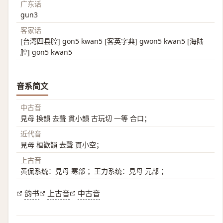
广东话
gun3
客家话
[台湾四县腔] gon5 kwan5 [客英字典] gwon5 kwan5 [海陆
腔] gon5 kwan5
音系简文
中古音
見母 換韻 去聲 貫小韻 古玩切 一等 合口；
近代音
見母 桓歡韻 去聲 貫小空；
上古音
黄侃系统：見母 寒部 ；王力系统：見母 元部 ；
韵书
上古音
中古音