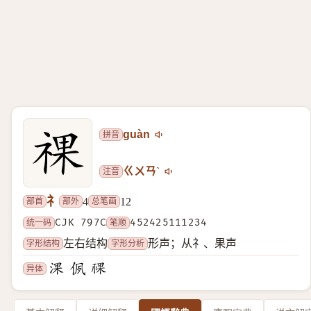
拼音
guàn
注音
ㄍㄨㄢˋ
礻
部首
部外
总笔画
4
12
统一码
CJK 797C
笔顺
452425111234
字形结构
字形分析
左右结构
形声；从礻、果声
异体