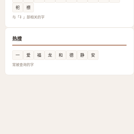
祀
䄞
与「礻」部相关的字
热搜
一
爱
福
龙
和
德
静
安
常被查询的字