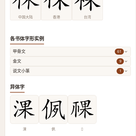
中国大陆
香港
台湾
各书体字形实例
61
甲骨文
9
金文
1
说文小篆
异体字
淉
㑉
𥚌