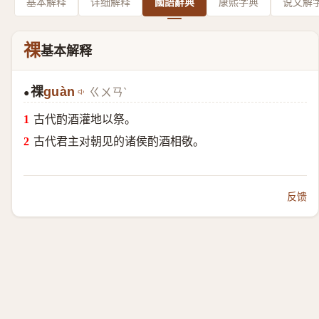
基本解释
详细解释
國語辭典
康熙字典
说文解
祼
基本解释
祼
guàn
ㄍㄨㄢˋ
●
古代酌酒灌地以祭。
古代君主对朝见的诸侯酌酒相敬。
反馈