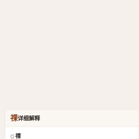
祼
详细解释
祼
◎