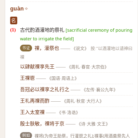
guàn
名
古代酌酒灌地的祭礼
[sacrificial ceremony of pouring
water to irrigate the field]
书证
祼，灌祭也
——
《说文》
按:“以酒灌地以请神曰
祼
以肆献祼享先王
——
《周礼·春官·大宗伯》
王祼鬯
——
《国语·周语上》
吾冠必以祼享之礼行之
——
《左传·襄公九年》
王礼再祼而酢
——
《周礼·秋官·大行人》
王入太室祼
——
《书·洛诰》
殷士肤敏，祼将于京
——
《诗·大雅·文王》
例如
祼将(为帝王助祭，行灌鬯之礼);祼事(用酒奠祭先人