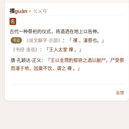
祼
guàn
ㄍㄨㄢˋ
名
古代一种祭祀的仪式，将酒洒在地上以告神。
书证
《说文解字·示部》
：
「 祼 ，灌祭也。」
《书经·洛诰》
：
「王入太室 祼 。」
唐·孔颖达·正义：
「王以圭瓒酌郁鬯之酒以献尸，尸受祭
而灌于地，因奠不饮，谓之 祼 。」
反馈