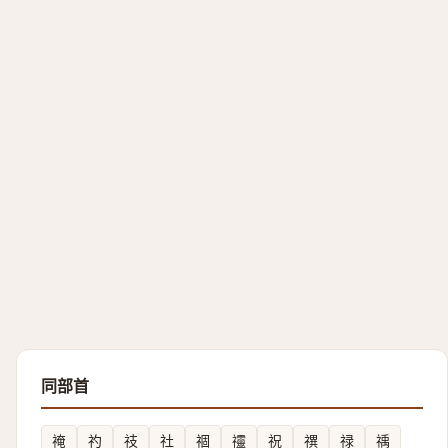
同部首
䄋
礿
䃽
社
祻
䄥
祝
禩
禄
䄔