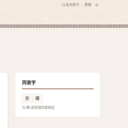
查询索引
繁體
|
同音字
夻
礸
与 礤 读音相同或相近