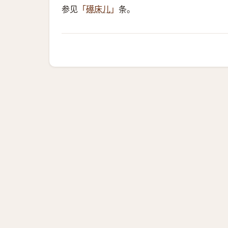
参见
条。
「
礤床儿
」