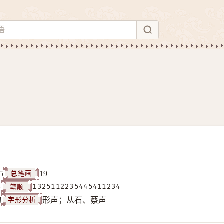
总笔画
5
19
笔顺
4
1325112235445411234
字形分析
构
形声；从石、蔡声