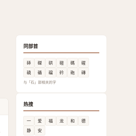
同部首
䂷
磔
硔
磑
碼
䃏
磽
碷
礑
砛
砤
磚
与「石」部相关的字
热搜
一
爱
福
龙
和
德
静
安