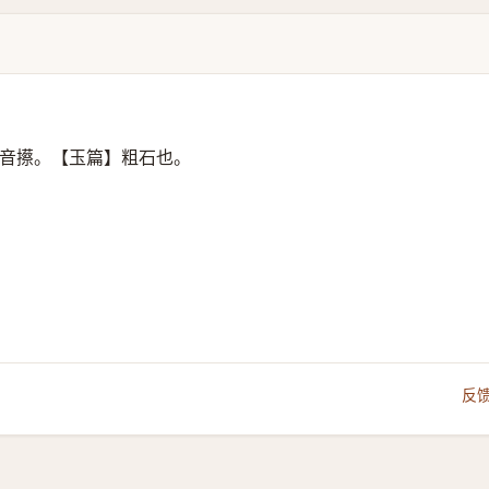
音攃。【玉篇】粗石也。
反