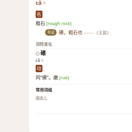
cǎ
名
粗石
[rough rock]
书证
礤，粗石也
——
《玉篇》
词性变化
礤
◎
cǎ
动
同“攃”。磨
[rub]
常用词组
礤床儿