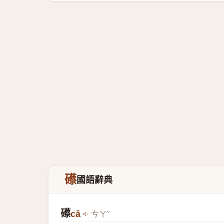
礤
國語辭典
礤
cǎ
ㄘㄚˇ