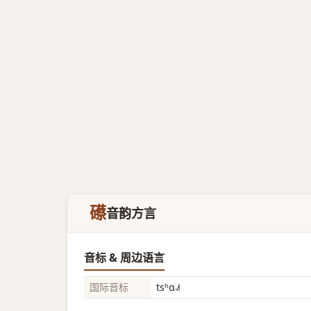
礤
音韵方言
音标 & 周边语言
国际音标
tsʰɑ˨˩˦