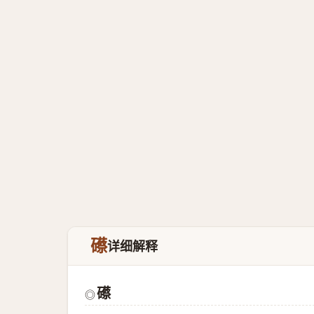
礤
详细解释
礤
◎