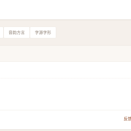
音韵方言
字源字形
反