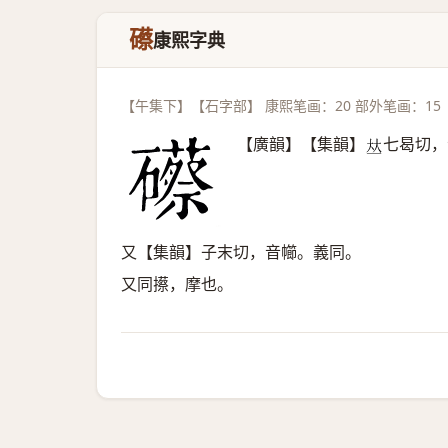
礤
康熙字典
【午集下】【石字部】 康熙笔画：20 部外笔画：15
【廣韻】【集韻】
七曷切，
𠀤
又【集韻】子末切，音幯。義同。
又同攃，摩也。