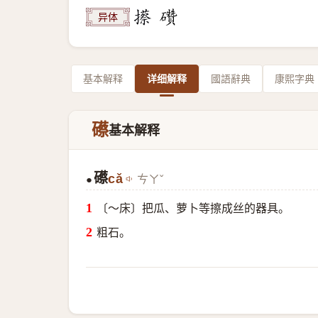
异体
基本解释
详细解释
國語辭典
康熙字典
礤
基本解释
礤
cǎ
ㄘㄚˇ
●
〔～床〕把瓜、萝卜等擦成丝的器具。
粗石。