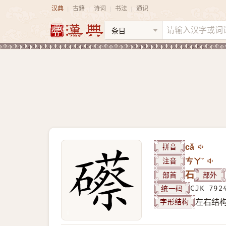
汉典
古籍
诗词
书法
通识
|
|
|
|
拼音
cǎ
注音
ㄘㄚˇ
部首
石
部外
统一码
CJK 792
字形结构
左右结