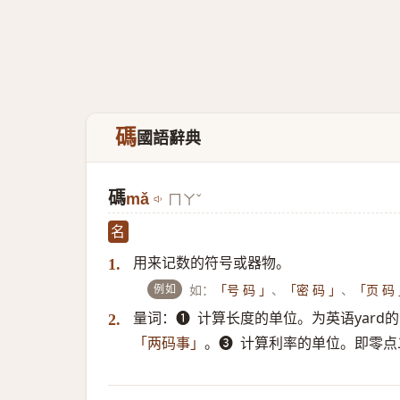
碼
國語辭典
碼
mǎ
ㄇㄚˇ
名
用来记数的符号或器物。
1.
例如
如：
、
、
「号 码 」
「密 码 」
「页 码
量词：➊ ​ 计算长度的单位。为英语yard
2.
。➌ ​ 计算利率的单位。即零
「两码事」