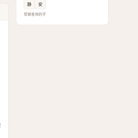
静
安
常被查询的字
金