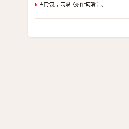
古同“
瑪
”，瑪瑙（亦作“碼碯”）。