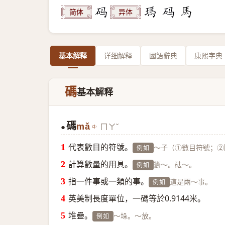
简体
异体
基本解释
详细解释
國語辭典
康熙字典
碼
基本解释
碼
mǎ
ㄇㄚˇ
●
代表數目的符號。
～子（①數目符號；②
例如
計算數量的用具。
籌～。砝～。
例如
指一件事或一類的事。
這是兩～事。
例如
英美制長度單位，一碼等於0.9144米。
堆疊。
～垛。～放。
例如