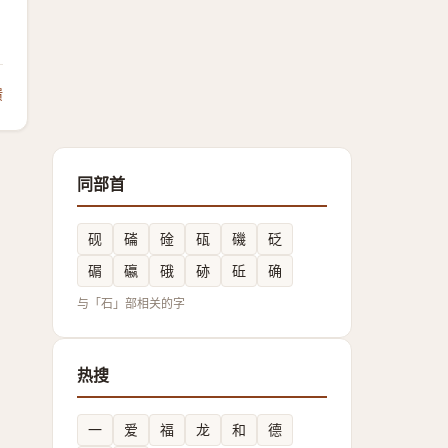
馈
同部首
砚
磮
碒
砙
磯
砭
碿
䃷
硪
硛
䂡
确
与「石」部相关的字
热搜
一
爱
福
龙
和
德