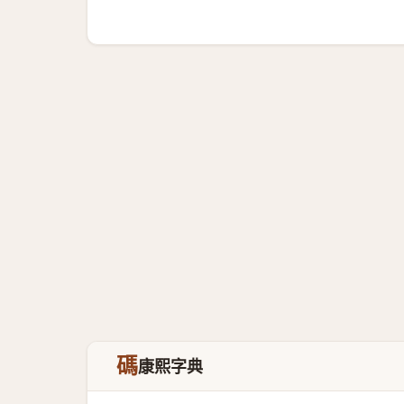
碼
康熙字典