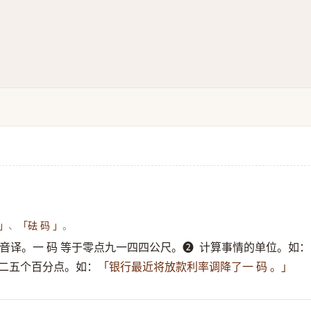
、
。
 」
「砝 码 」
的音译。一 码 等于零点九一四四公尺。➋ ​ 计算事情的单位。如：
点二五个百分点。如：
「银行最近将放款利率调降了一 码 。」