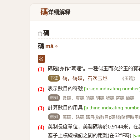
碼
详细解释
碼
◎
碼
mǎ
名
碼碯(亦作“瑪瑙”。一種似玉而次於玉的寶
书证
碼，碼碯，石次玉也
——
《玉篇》
表示數目的符號
[a sign indicating number
例如
數碼，頁碼;暗碼;明碼;號碼;密碼;價碼
計算數目的用具
[a thing indicating numbe
例如
籌碼，砝碼;碼目(猶數目);碼錢(賭博時
英制長度單位，美製碼等於0.9144米
塞子上橫線標記之間的距離(在62°F時)
[ya