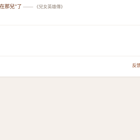
在那兒”了
——
《兒女英雄傳》
反