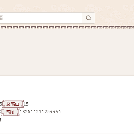
总笔画
5
15
笔顺
C
132511211254444
构