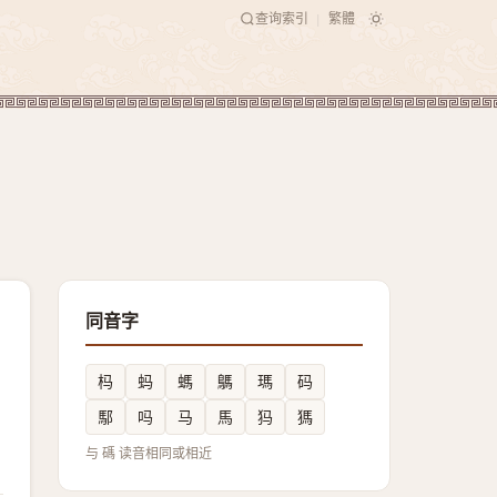
查询索引
繁體
|
同音字
杩
蚂
螞
鷌
瑪
码
䣕
吗
马
馬
犸
獁
与 碼 读音相同或相近