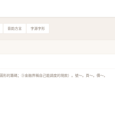
音韵方言
字源字形
圓形的籌碼；③金融界稱自己能調度的現款）。號～。頁～。價～。