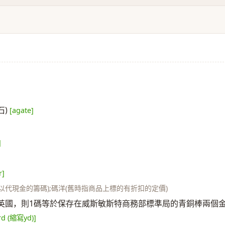
石)
[agate]
]
r]
用以代現金的籌碼);碼洋(舊時指商品上標的有折扣的定價)
，在英國，則1碼等於保存在威斯敏斯特商務部標準局的青銅棒兩個
rd (縮寫yd)]