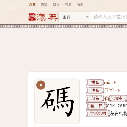
汉典
古籍
诗词
书法
通识
|
|
|
|
拼音
mǎ
注音
ㄇㄚˇ
部首
石
部外
统一码
CJK 78B
字形结构
左右结