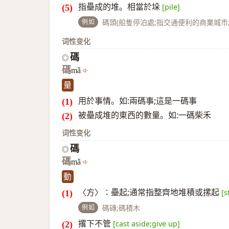
指壘成的堆。相當於垛
[pile]
例如
碼頭(船隻停泊處;指交通便利的商業城市
词性变化
碼
◎
碼
mǎ
量
用於事情。如:兩碼事;這是一碼事
被壘成堆的東西的數量。如:一碼柴禾
词性变化
碼
◎
碼
mǎ
動
〈方〉∶壘起;通常指整齊地堆積或摞起
[s
例如
碼磚;碼積木
撂下不管
[cast aside;give up]