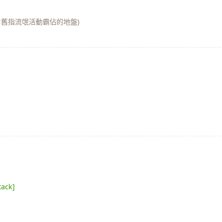
;舊指流氓活動霸佔的地盤)
tack]