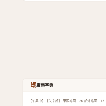
矲
康熙字典
【午集中】【矢字部】 康熙笔画：20 部外笔画：15