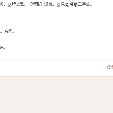
切，
牌上聲。【博雅】短也。
見
矮
三字註。
𠀤
𠀤
𥏝
𥏪
矲。音同。
跁。
反