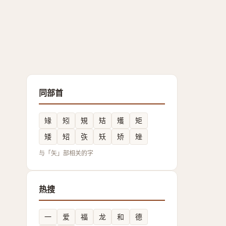
同部首
䂕
矧
䂓
䂒
矱
矩
矮
䂏
矤
矨
矫
矬
与「矢」部相关的字
热搜
一
爱
福
龙
和
德