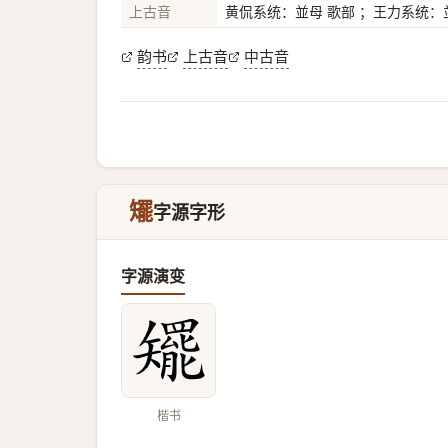
上古音
黄侃系统：並母 歌部 ；王力系统：並
韵书
上古音
中古音
矲
字源字形
字源演变
楷书