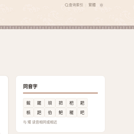
查询索引
繁體
|
同音字
鲅
䥯
垻
把
杷
耙
㭛
跁
伯
鲃
䆉
皅
与 矲 读音相同或相近