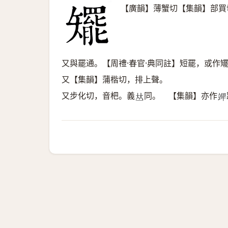
【廣韻】薄蟹切【集韻】部買
又與罷通。【周禮·春官·典同註】短罷，或作
又【集韻】蒲楷切，排上聲。
又步化切，音杷。義
同。 【集韻】亦作
𠀤
𥪎