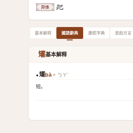
异体
基本解释
國語辭典
康熙字典
音韵方言
矲
基本解释
矲
bà
ㄅㄚˋ
●
短。