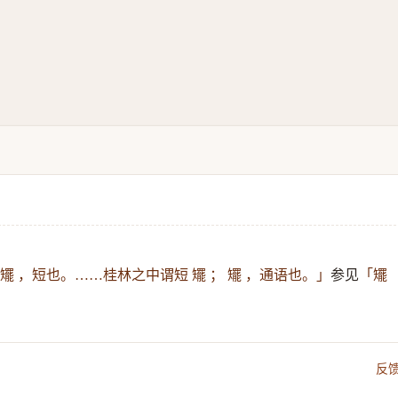
参见
 矲 ，短也。……桂林之中谓短 矲 ； 矲 ，通语也。」
「矲
反