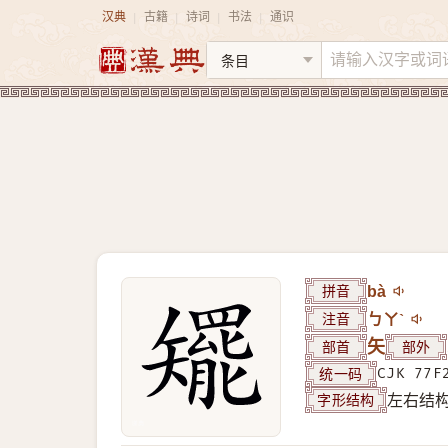
汉典
古籍
诗词
书法
通识
|
|
|
|
拼音
bà
注音
ㄅㄚˋ
部首
矢
部外
统一码
CJK 77F
字形结构
左右结