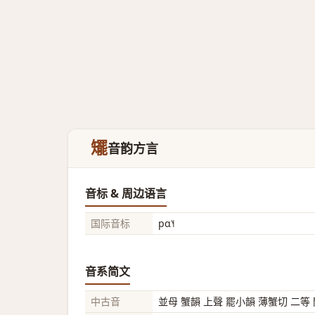
矲
音韵方言
音标 & 周边语言
国际音标
pɑ˥˧
音系简文
中古音
並母 蟹韻 上聲 罷小韻 薄蟹切 二等