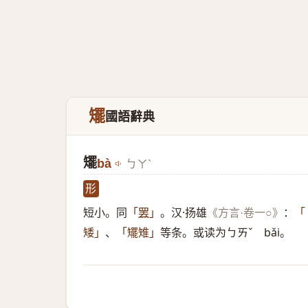
矲
國語辭典
矲
bà
ㄅㄚˋ
形
短小。同
。汉·扬雄
：
「
罢
」
《方言·卷一○》
「
、
等条。或读为ㄅㄞˇ bǎi。
矮」
「矲雉」