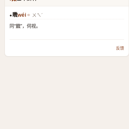
矀
wéi
ㄨㄟˊ
●
同“
覹
”，伺视。
反馈