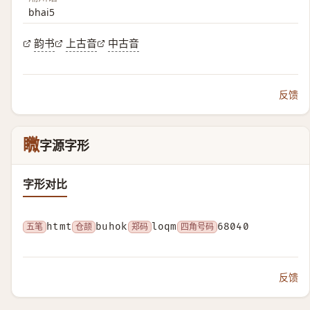
bhai5
韵书
上古音
中古音
反馈
矀
字源字形
字形对比
五笔
htmt
仓颉
buhok
郑码
loqm
四角号码
68040
反馈