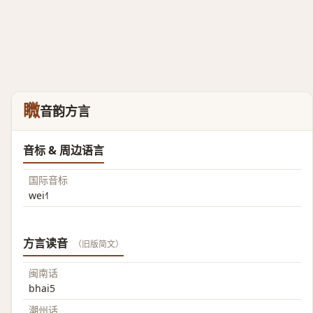
矀
音韵方言
音标 & 周边语言
国际音标
wei˧˥
方言读音
（旧版简文）
闽南话
bhai5
潮州话