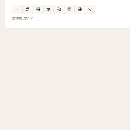
一
爱
福
龙
和
德
静
安
常被查询的字