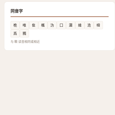
同音字
桅
唯
隹
欈
沩
囗
潿
維
洈
幃
爲
䝐
与 矀 读音相同或相近