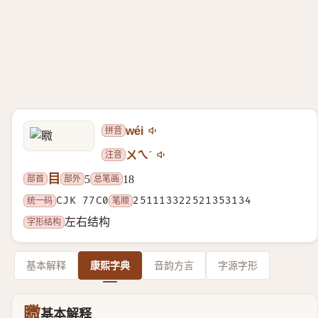
拼音
wéi
注音
ㄨㄟˊ
目
部首
部外
总笔画
5
18
统一码
CJK 77C0
笔顺
251113322521353134
字形结构
左右结构
基本解释
康熙字典
音韵方言
字源字形
矀
基本解释