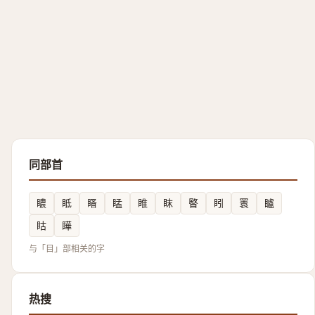
同部首
䁸
眡
䁊
䁅
睢
眜
睯
䀕
瞏
矑
䀦
瞱
与「目」部相关的字
热搜