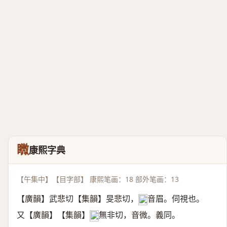
矀
康熙字典
【午集中】【目字部】 康熙笔画：18 部外笔画：13
【廣韻】武悲切【集韻】旻悲切，
音眉。伺視也。
𠀤
又【廣韻】【集韻】
無非切，音微。義同。
𠀤