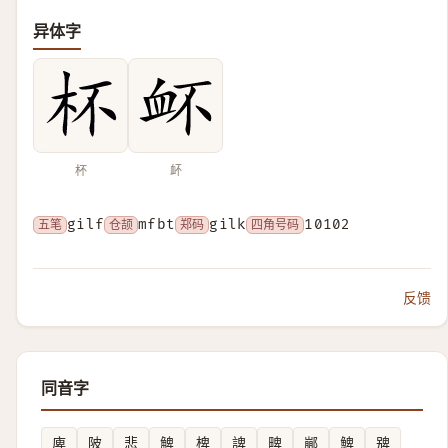
异体字
杯
衃
五笔
gilf
仓颉
mfbt
郑码
gilk
四角号码
10102
反馈
同音字
庳
陂
悲
䚜
椑
諀
㽡
䣙
䱝
㗗