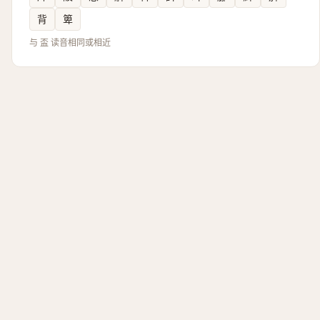
背
箄
与 盃 读音相同或相近