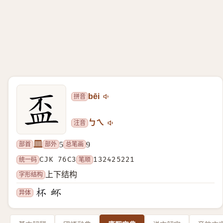
拼音
bēi
注音
ㄅㄟ
皿
部首
部外
总笔画
5
9
统一码
CJK 76C3
笔顺
132425221
字形结构
上下结构
异体