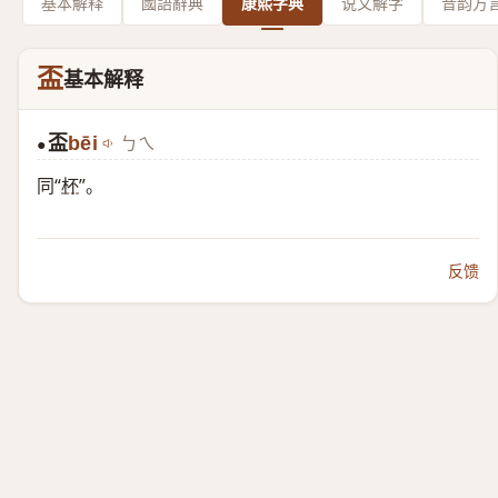
基本解释
國語辭典
康熙字典
说文解字
音韵方
盃
基本解释
盃
bēi
ㄅㄟ
●
同“
杯
”。
反馈