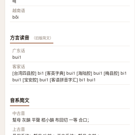
배
越南语
bôi
方言读音
（旧版简文）
广东话
bui1
客家话
[台湾四县腔] bi1 [客英字典] bui1 [海陆腔] bui1 [梅县腔] bi1
bui1 [宝安腔] bui1 [客语拼音字汇] bi1 bui1
音系简文
中古音
幫母 灰韻 平聲 桮小韻 布回切 一等 合口；
上古音