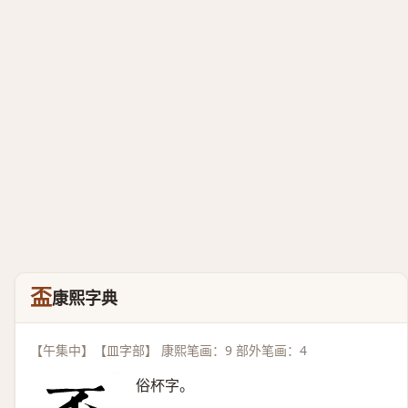
盃
康熙字典
【午集中】【皿字部】 康熙笔画：9 部外笔画：4
俗杯字。