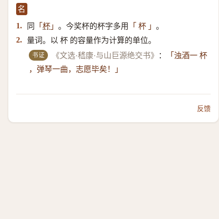
名
同
。今奖杯的杯字多用
。
1.
「
杯
」
「 杯 」
量词。以 杯 的容量作为计算的单位。
2.
书证
《文选·嵇康·与山巨源绝交书》
：
「浊酒一 杯
，弹琴一曲，志愿毕矣！」
反馈