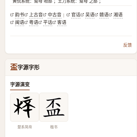
黄侃系统：幫母 咍部 ；王力系统：幫母 之部 ；
韵书
上古音
中古音
官话
吴语
赣语
湘语
|
闽语
粤语
平话
客语
反馈
盃
字源字形
字源演变
楚系简帛
楷书