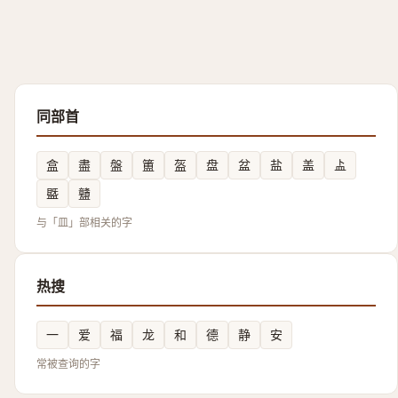
同部首
盒
盡
盤
簠
盔
盘
盆
盐
盖
盀
䀈
䀍
与「皿」部相关的字
热搜
一
爱
福
龙
和
德
静
安
常被查询的字