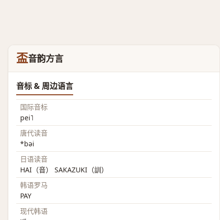
盃
音韵方言
音标 & 周边语言
国际音标
pei˥
唐代读音
*bəi
日语读音
HAI（音） SAKAZUKI（訓）
韩语罗马
PAY
现代韩语