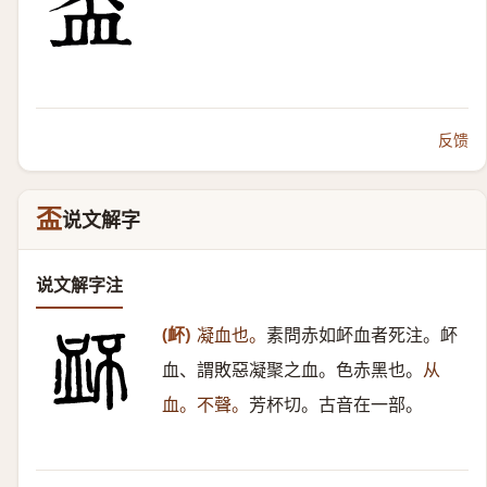
反馈
盃
说文解字
说文解字注
(衃)
凝血也。
素問赤如衃血者死注。衃
血、謂敗惡凝聚之血。色赤黑也。
从
血。不聲。
芳杯切。古音在一部。