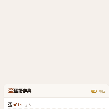
盃
國語辭典
书证
盃
bēi
ㄅㄟ