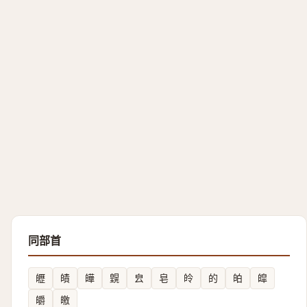
同部首
㿨
皟
皣
皩
㿝
皂
皊
的
㿟
皡
皭
皦