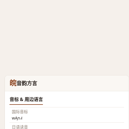
皖
音韵方言
音标 & 周边语言
国际音标
wĄn˨˩˦
日语读音