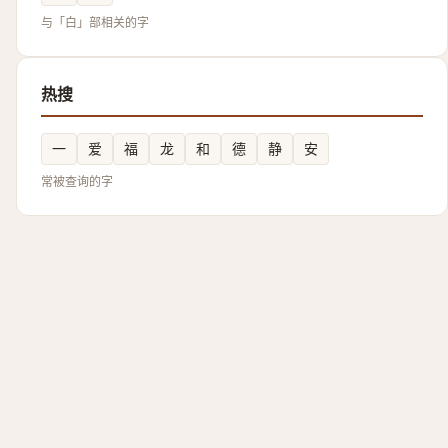
与「白」部相关的字
热搜
一
爱
福
龙
和
德
静
安
常被查询的字