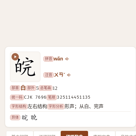
拼音
wǎn
注音
ㄨㄢˇ
白
部首
部外
总笔画
5
12
统一码
CJK 7696
笔顺
325114451135
字形结构
字形分析
左右结构
形声；从白、完声
异体