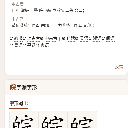
中古音
匣母 潸韻 上聲 睆小韻 戶板切 二等 合口；
上古音
黄侃系统：匣母 寒部 ；王力系统：匣母 元部 ；
韵书
上古音
中古音
官话
吴语
湘语
闽语
|
粤语
平话
客语
反馈
皖
字源字形
字形对比