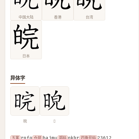
中国大陆
香港
台湾
日本
异体字
晥
𣆿
五笔
rpfq
仓颉
hajmu
郑码
nkbr
四角号码
23612