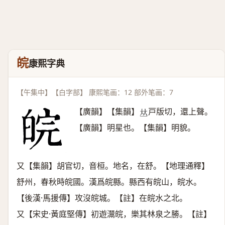
皖
康熙字典
【午集中】【白字部】 康熙笔画：12 部外笔画：7
【廣韻】【集韻】
戸版切，還上聲。
𠀤
【廣韻】明星也。【集韻】明貌。
又【集韻】胡官切，音桓。地名，在舒。【地理通釋】
舒州，春秋時皖國。漢爲皖縣。縣西有皖山，皖水。
【後漢·馬援傳】攻沒皖城。【註】在皖水之北。
又【宋史·黃庭堅傳】初遊灊皖，樂其林泉之勝。【註】