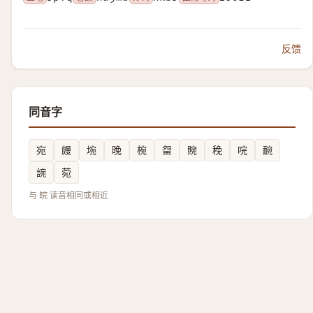
反馈
同音字
宛
㿸
埦
晚
椀
㽜
䝹
䅋
唍
䩊
䛷
菀
与 皖 读音相同或相近