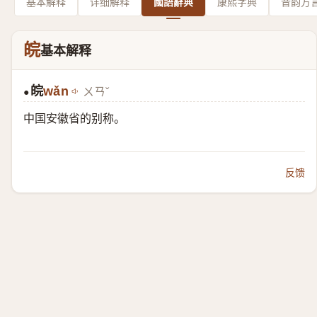
基本解释
详细解释
國語辭典
康熙字典
音韵方
皖
基本解释
皖
wǎn
ㄨㄢˇ
●
中国安徽省的别称。
反馈