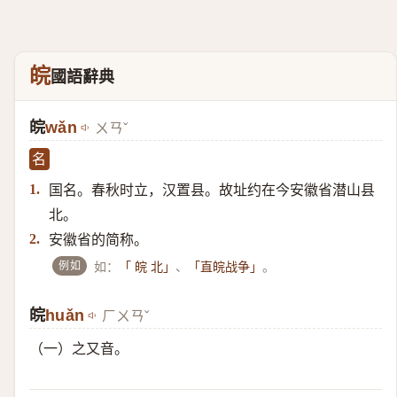
皖
國語辭典
皖
wǎn
ㄨㄢˇ
名
国名。春秋时立，汉置县。故址约在今安徽省潜山县
1.
北。
安徽省的简称。
2.
例如
如：
、
。
「 皖 北」
「直皖战争」
皖
​huǎn
ㄏㄨㄢˇ
（一）​之又音。