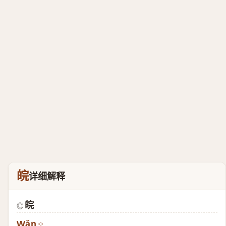
皖
详细解释
皖
◎
Wǎn