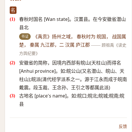
名
春秋时国名 [Wan state]。汉置县。在今安徽省潜山
县北
书证
《禹贡》扬州之域， 春秋时为 皖国， 战国属
楚， 秦属 九江郡，二 汉属 庐江郡
——
顾祖禹《读史
方舆纪要》
安徽省的简称，因境内西部有皖山(天柱山)而得名
[Anhui province]。如:皖公山(又名潜山、皖山、天
柱山);皖派(清代经学派系之一。源于江永而成于皖南
戴震。段玉裁、王念孙、王引之等都属此派)
古地名 [place's name]。如:皖口;皖北;皖城;皖南;皖
县
反馈