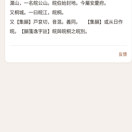
灊山，一名皖公山。皖伯始封地。今屬安慶府。
又桐城。一曰皖江，皖桐。
又【集韻】戸袞切，音混。義同。 【集韻】或从日作
晥。【韻箋逸字註】皖與皖桐之皖別。
反馈