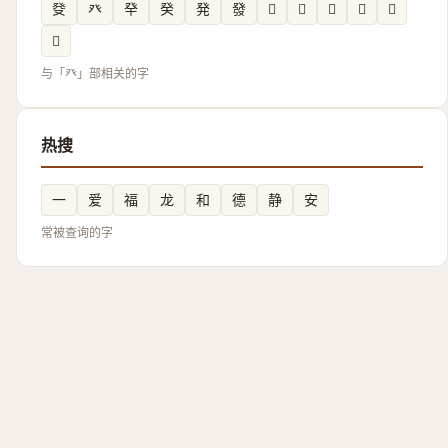
癹
癶
癷
癸
発
發
𱱷
𱱴
𤼺
𭼿
𤼸
𭽀
与「癶」部相关的字
热搜
一
爱
福
龙
和
德
静
安
常被查询的字