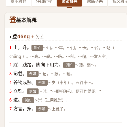
基本解释
详细解释
國語辭典
康熙字典
说文解
登
基本解释
登
dēng
ㄉㄥ
●
上，升。
～山。～车。～门。～天。～台。～场（
例如
chǎng ）。～高。～攀。～临。～科。～程。～堂入室。
踩，践踏，脚向下用力。
～踏。踢～。
例如
记载。
～记。～报。～载。
例如
谷物成熟。
～岁（丰年）。五谷丰～。
例如
立刻。
～时。“～即相许和，便可作婚姻。”
例如
进。
～崇（进用推崇）。
例如
方言，穿。
～上靴子。
例如