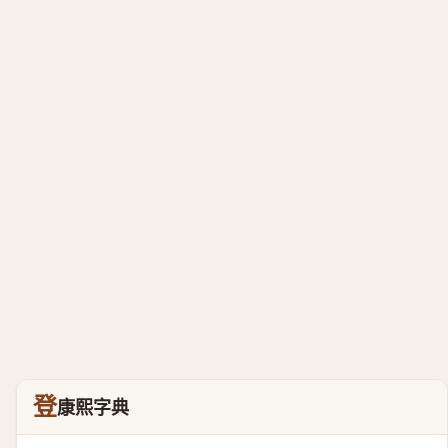
登
康熙字典