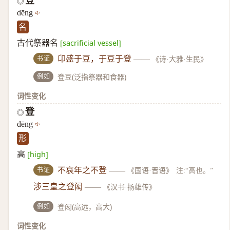
登
◎
dēng
名
古代祭器名
[sacrificial vessel]
书证
卬盛于豆，于豆于登
——
《诗·大雅·生民》
例如
登豆(泛指祭器和食器)
词性变化
登
◎
dēng
形
高
[high]
书证
不哀年之不登
——
《国语·晋语》
注:“高也。”
涉三皇之登闳
——
《汉书·扬雄传》
例如
登闳(高远，高大)
词性变化