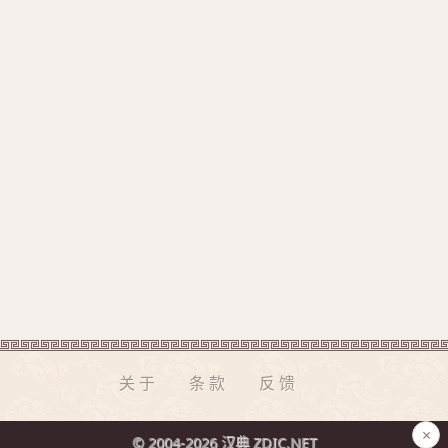
关于
条款
反馈
×
© 2004-2026 汉典 ZDIC.NET