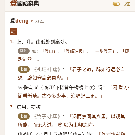
登
國語辭典
书证
登
dēng
ㄉㄥ
动
上、升。由低处到高处。
1.
例如
如：
、
、
、
「登山」
「登峰造极」
「一步登天」
「捷
。
足先 登 」
书证
《礼记·中庸》
：
「君子之道，辟如行远必自
迩，辟如登高必自卑。」
宋·陈与义〈临江仙·忆昔午桥桥上饮〉词：
「闲 登 小
阁看新晴。古今多少事，渔唱起三更。」
进用、提拔。
2.
书证
《管子·小匡》
：
「退而察问其乡里，以观其
所能，而无大过， 登 以为上卿之佐。」
唐·韩愈〈八月十五夜赠张功曹〉诗：
「昨者州前搥