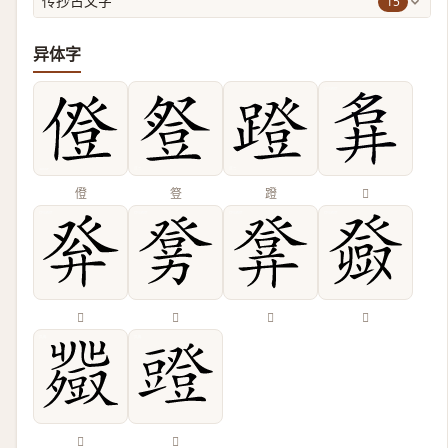
15
传抄古文字
异体字
僜
豋
蹬
𡖚
𤼪
𤼶
𤼷
𤼼
𧰍
𧰐