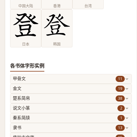
中国大陆
香港
台湾
日本
韩国
各书体字形实例
11
甲骨文
19
金文
38
楚系简帛
2
说文小篆
1
秦系简牍
13
隶书