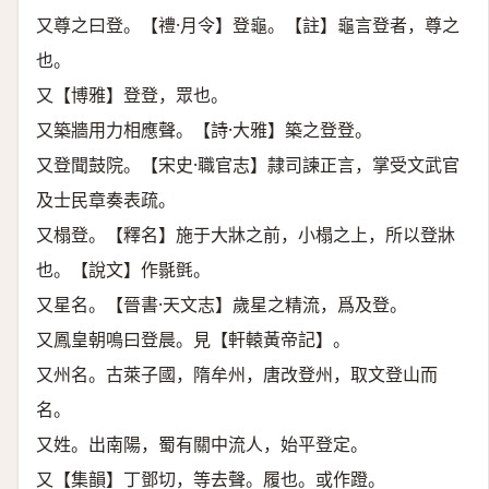
又尊之曰登。【禮·月令】登龜。【註】龜言登者，尊之
也。
又【博雅】登登，眾也。
又築牆用力相應聲。【詩·大雅】築之登登。
又登聞鼓院。【宋史·職官志】隷司諫正言，掌受文武官
及士民章奏表疏。
又榻登。【釋名】施于大牀之前，小榻之上，所以登牀
也。【說文】作毾㲪。
又星名。【晉書·天文志】歲星之精流，爲及登。
又鳳皇朝鳴曰登晨。見【軒轅黃帝記】。
又州名。古萊子國，隋牟州，唐改登州，取文登山而
名。
又姓。出南陽，蜀有關中流人，始平登定。
又【集韻】丁鄧切，等去聲。履也。或作蹬。