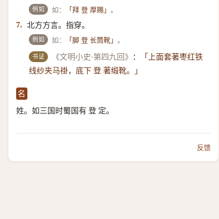
例如
如：
。
「拜 登 厚赐」
北方方言。指穿。
7.
例如
如：
。
「脚 登 长筒靴」
书证
《文明小史·第四九回》
：
「上面套著枣红铁
线纱夹马褂，底下 登 著缎靴。」
名
姓。如三国时蜀国有 登 定。
反馈