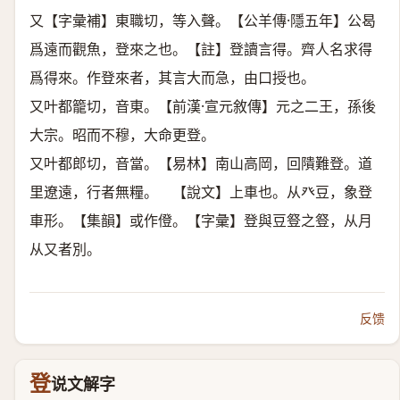
又【字彙補】東職切，等入聲。【公羊傳·隱五年】公曷
爲遠而觀魚，登來之也。【註】登讀言得。齊人名求得
爲得來。作登來者，其言大而急，由口授也。
又叶都籠切，音東。【前漢·宣元敘傳】元之二王，孫後
大宗。昭而不穆，大命更登。
又叶都郎切，音當。【易林】南山高岡，回隤難登。道
里遼遠，行者無糧。 【說文】上車也。从癶豆，象登
車形。【集韻】或作僜。【字彙】登與豆豋之豋，从月
从又者別。
反馈
登
说文解字