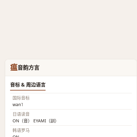
瘟
音韵方言
音标 & 周边语言
国际音标
wən˥
日语读音
ON（音） EYAMI（訓）
韩语罗马
ON