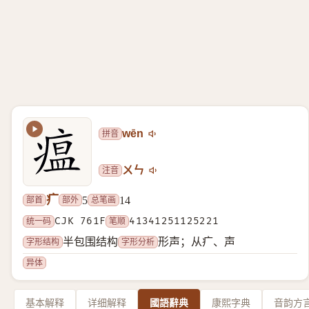
拼音
wēn
注音
ㄨㄣ
疒
部首
部外
总笔画
5
14
统一码
CJK 761F
笔顺
41341251125221
字形结构
字形分析
半包围结构
形声；从疒、声
异体
基本解释
详细解释
國語辭典
康熙字典
音韵方