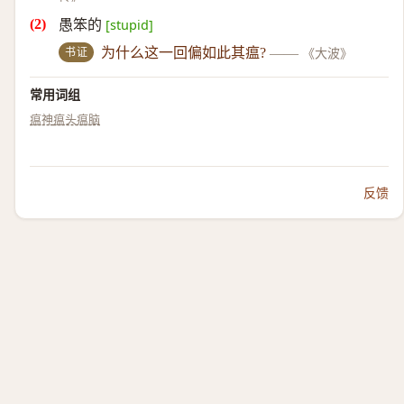
愚笨的
[stupid]
书证
为什么这一回偏如此其瘟?
——
《大波》
常用词组
瘟神
瘟头瘟脑
反馈