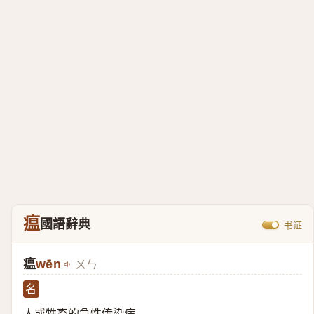
瘟
國語辭典
书证
瘟
wēn
ㄨㄣ
名
人或牲畜的急性传染病。