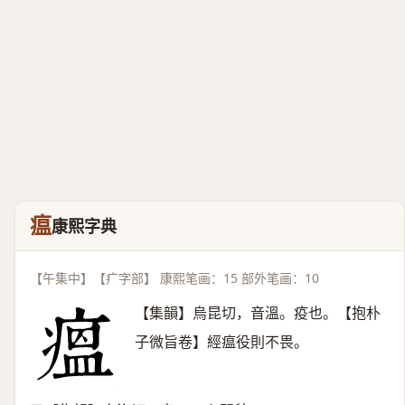
瘟
康熙字典
【午集中】【疒字部】 康熙笔画：15 部外笔画：10
【集韻】烏昆切，音溫。疫也。【抱朴
子微旨卷】經瘟役則不畏。