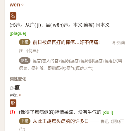
wēn
名
(形声。从疒( jí)，昷( wēn)声。本义:瘟疫) 同本义
[plague]
书证
前日被瘟官打的棒疮…好不疼痛!
——
清·张南
庄 《何典》
例如
瘟官(害人的官);瘟瘴(瘟疫);瘟瘴(即瘟疫);瘟君(又叫
瘟鬼，瘟神爷。即指瘟神);瘟气(瘟疠之气)
词性变化
瘟
◎
wēn
形
(像得了瘟病似的)神情呆滞、没有生气的
[dull]
书证
从此王胡瘟头瘟脑的许多日
——
鲁迅《阿Q正
传》