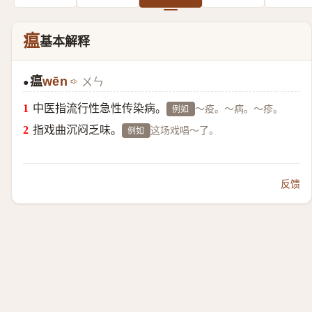
瘟
基本解释
瘟
wēn
ㄨㄣ
●
中医指流行性急性传染病。
～疫。～病。～疹。
例如
指戏曲沉闷乏味。
这场戏唱～了。
例如
反馈