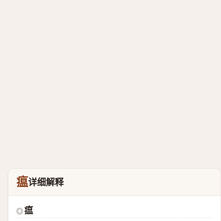
瘟
详细解释
瘟
◎