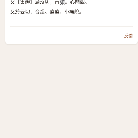
又【集韻】烏沒切，音
。心悶貌。
𩑦
又於云切，音熅。瘟瘟，小痛貌。
反馈