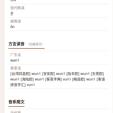
现代韩语
온
越南语
ôn
方言读音
（旧版简文）
广东话
wan1
客家话
[台湾四县腔] wun1 [宝安腔] wun1 [陆丰腔] wun1 [东莞腔]
wun1 [海陆腔] wun1 [客英字典] vun1 [梅县腔] wun1 [客语
拼音字汇] vun1
音系简文
近代音