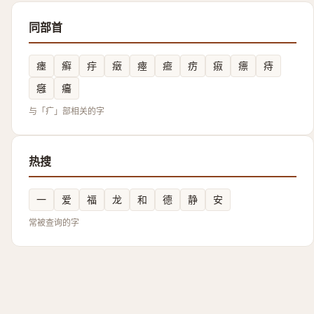
同部首
瘗
癣
㽳
㿂
瘞
㾚
疠
㾥
瘭
痔
癰
㿜
与「疒」部相关的字
热搜
一
爱
福
龙
和
德
静
安
常被查询的字