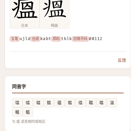
日本
韩国
五笔
ujld
仓颉
kabt
郑码
tklk
四角号码
00112
反馈
同音字
瑥
緼
辒
豱
蘊
榅
缊
鞰
㬈
溫
轀
鳁
与 瘟 读音相同或相近