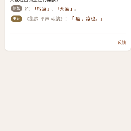
例如
如：
、
。
「鸡 瘟 」
「犬 瘟 」
书证
《集韵·平声·魂韵》
：
「 瘟 ，疫也。」
反馈