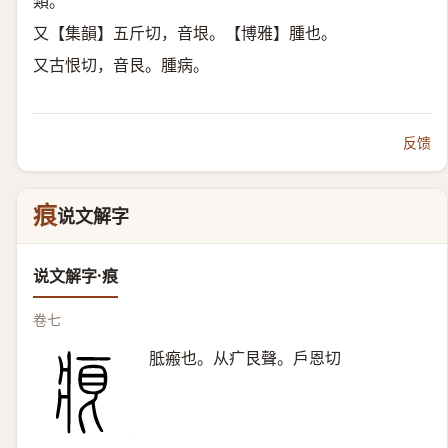
類。
又【集韻】五斤切，音垠。【博雅】腫也。
又古恨切，音艮。腫病。
反馈
痕
说文解字
说文解字·痕
卷七
胝瘢也。从疒艮聲。戶恩切