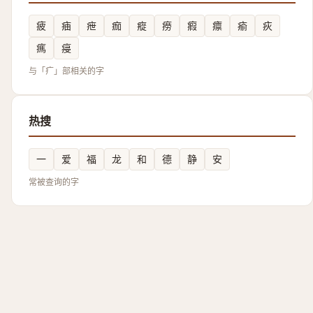
疲
㾄
疶
痂
瘲
痨
瘕
癝
瘉
疢
㾺
㾛
与「疒」部相关的字
热搜
一
爱
福
龙
和
德
静
安
常被查询的字