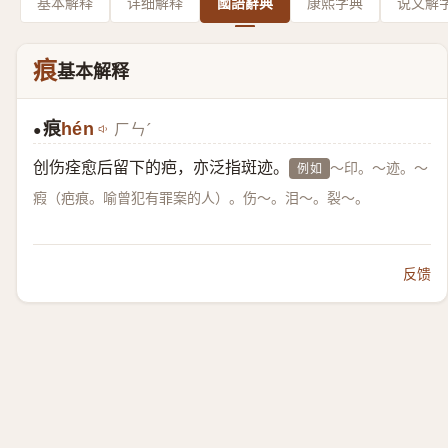
基本解释
详细解释
國語辭典
康熙字典
说文解
痕
基本解释
痕
hén
ㄏㄣˊ
●
创伤痊愈后留下的疤，亦泛指斑迹。
～印。～迹。～
例如
瘕（疤痕。喻曾犯有罪案的人）。伤～。泪～。裂～。
反馈