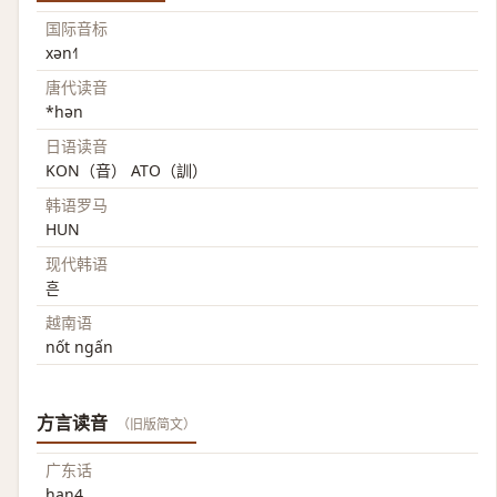
国际音标
xən˧˥
唐代读音
*hən
日语读音
KON（音） ATO（訓）
韩语罗马
HUN
现代韩语
흔
越南语
nốt ngấn
方言读音
（旧版简文）
广东话
han4