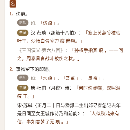
名
伤疤。
1.
例如
如：
。
「伤 痕 」
书证
汉·蔡琰〈胡笳十八拍〉：
「塞上黄蒿兮枝枯
叶干，沙场白骨兮刀 痕 箭瘢。」
《三国演义·第六八回》
：
「孙权手指其 痕 ，一一问
之，周泰具言战斗被伤之状。」
事物留下的印迹。
2.
例如
如：
、
、
。
「水 痕 」
「苔 痕 」
「墨 痕 」
书证
唐·杜甫〈月夜〉诗：
「何时倚虚幌，双照泪
痕 干。」
宋·苏轼〈正月二十日与潘郭二生出郊寻春忽记去年
是日同至女王城作诗乃和前韵〉：
「人似秋鸿来有
信，事如春梦了无 痕 。」