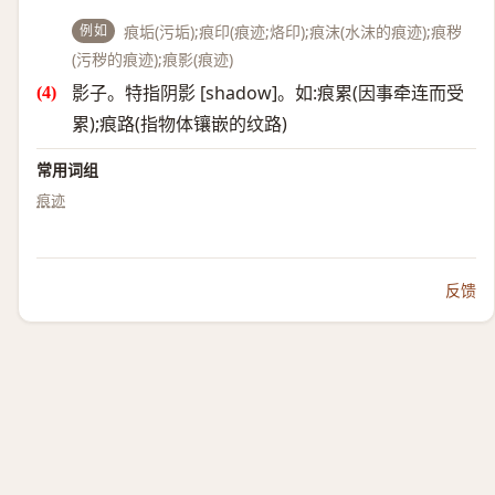
例如
痕垢(污垢);痕印(痕迹;烙印);痕沫(水沫的痕迹);痕秽
(污秽的痕迹);痕影(痕迹)
影子。特指阴影 [shadow]。如:痕累(因事牵连而受
累);痕路(指物体镶嵌的纹路)
常用词组
痕迹
反馈