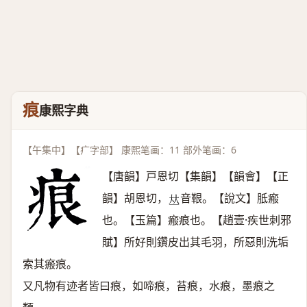
痕
康熙字典
【午集中】【疒字部】 康熙笔画：11 部外笔画：6
【唐韻】戸恩切【集韻】【韻會】【正
韻】胡恩切，
音鞎。【說文】胝瘢
𠀤
也。【玉篇】瘢痕也。【趙壹·疾世刺邪
賦】所好則鑽皮出其毛羽，所惡則洗垢
索其瘢痕。
又凡物有迹者皆曰痕，如啼痕，苔痕，水痕，墨痕之