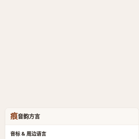
痕
音韵方言
音标 & 周边语言