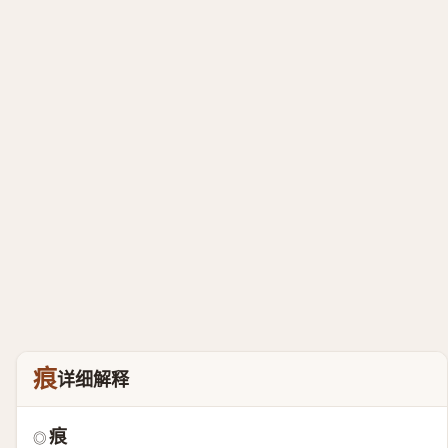
痕
详细解释
痕
◎