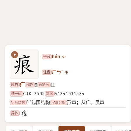
拼音
hén
注音
ㄏㄣˊ
疒
部首
部外
总笔画
5
11
统一码
CJK 75D5
笔顺
41341511534
字形结构
字形分析
半包围结构
形声；从疒、艮声
异体