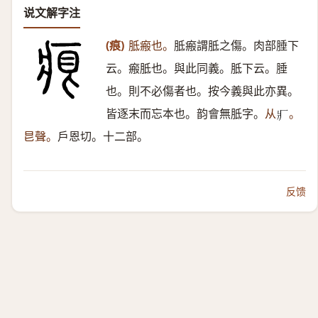
说文解字注
(痕)
胝瘢也。
胝瘢謂胝之傷。肉部腄下
云。瘢胝也。與此同義。胝下云。腄
也。則不必傷者也。按今義與此亦異。
皆逐末而忘本也。韵會無胝字。
从
。
𤕫
㫐聲。
戶恩切。十二部。
反馈