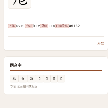
𤶨
五笔
uvei
仓颉
kav
郑码
txo
四角号码
00132
反馈
同音字
㯊
拫
鞎
𤶨
𱡭
𢬒
𱳩
与 痕 读音相同或相近