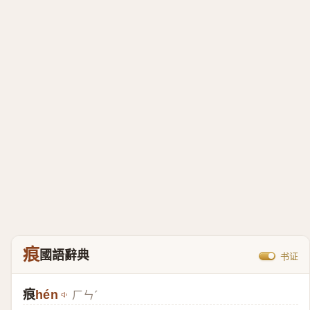
痕
國語辭典
书证
痕
hén
ㄏㄣˊ