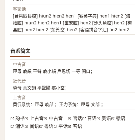
客家话
[台湾四县腔] hiun2 hien2 hen1 [客英字典] hen1 hien2 [海
陆腔] hiun2 hien2 hen1 [宝安腔] hen2 [沙头角腔] hen2 [梅
县腔] hen2 hien2 [东莞腔] hen2 [客语拼音字汇] fin2 hen2
音系简文
中古音
匣母 痕韻 平聲 痕小韻 戶恩切 一等 開口；
近代音
曉母 真文韻 平聲陽 痕小空；
上古音
黄侃系统：匣母 痕部 ；王力系统：匣母 文部 ；
韵书
上古音
中古音
官话
晋语
吴语
赣语
|
湘语
闽语
粤语
平话
客语