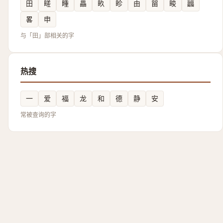
田
㽨
畽
畾
畂
畛
由
㽞
畯
疈
畧
申
与「田」部相关的字
热搜
一
爱
福
龙
和
德
静
安
常被查询的字