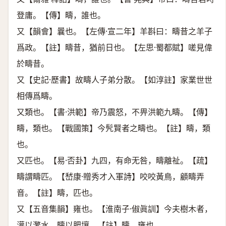
登庸。【傳】疇，誰也。
又【韻會】曩也。【左傳·宣二年】羊斟曰：疇昔之羊子
爲政。【註】疇昔，猶前日也。【左思·蜀都賦】嗟見偉
於疇昔。
又【史記·歷書】故疇人子弟分散。【如淳註】家業世世
相傳爲疇。
又類也。【書·洪範】帝乃震怒，不畀洪範九疇。【傳】
疇，類也。【戰國策】今髠賢者之疇也。【註】疇，類
也。
又匹也。【易·否卦】九四，有命无咎，疇離祉。【疏】
疇謂疇匹。【嵆康·贈秀才入軍詩】咬咬黃鳥，顧疇弄
音。【註】疇，匹也。
又【五音集韻】雍也。【淮南子·俶眞訓】今夫樹木者，
灌以瀿水，疇以肥壤。【註】疇，雍也。