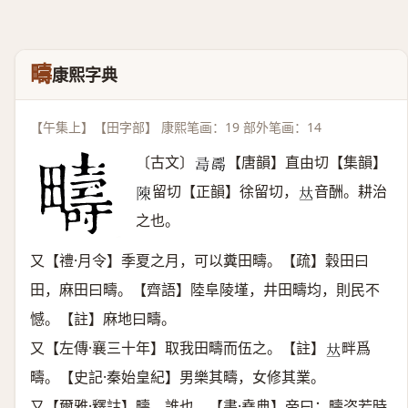
疇
康熙字典
【午集上】【田字部】 康熙笔画：19 部外笔画：14
〔古文〕
【唐韻】直由切【集韻】
𢑔
𠾉
留切【正韻】徐留切，
音酬。耕治
𨻰
𠀤
之也。
又【禮·月令】季夏之月，可以糞田疇。【疏】穀田曰
田，麻田曰疇。【齊語】陸阜陵墐，井田疇均，則民不
憾。【註】麻地曰疇。
又【左傳·襄三十年】取我田疇而伍之。【註】
畔爲
𠀤
疇。【史記·秦始皇紀】男樂其疇，女修其業。
又【爾雅·釋詁】疇，誰也。【書·堯典】帝曰：疇咨若時