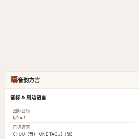
疇
音韵方言
音标 & 周边语言
国际音标
tʂʰou˧˥
日语读音
CHUU（音） UNE TAGUI（訓）