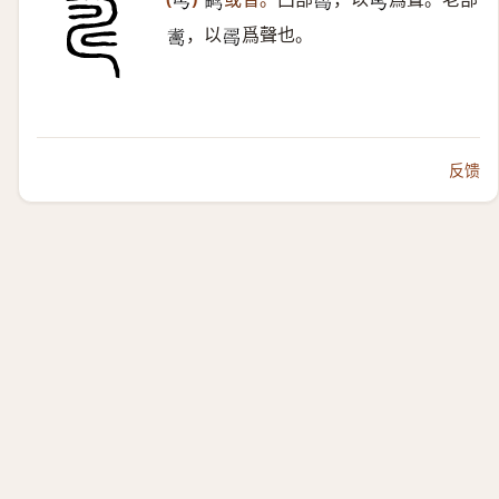
𢏚
𤲮
𠷎
𢏚
，以
爲聲也。
𦓃
𠷎
反馈