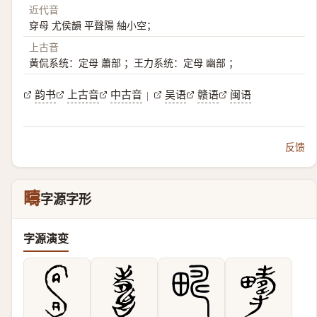
近代音
穿母 尤侯韻 平聲陽 紬小空；
上古音
黄侃系统：定母 蕭部 ；王力系统：定母 幽部 ；
韵书
上古音
中古音
吴语
赣语
闽语
|
反馈
疇
字源字形
字源演变