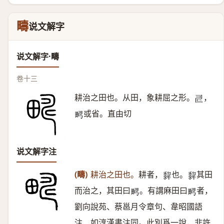
疇
说文解字
说文解字·疇
卷十三
耕治之田也。从田，象耕屈之形。
，
𠃬
或省。直由切
𤲮
说文解字注
(疇)
耕治之田也。
耕者，
也。
其田
𤛿
𤛿
而治之，其田曰
。有謂麻田曰
者，
𤲮
𤲮
劉向說苑、蔡邕月令章句、韋昭國語
注、如淳漢書注同。此別爲一說，非許