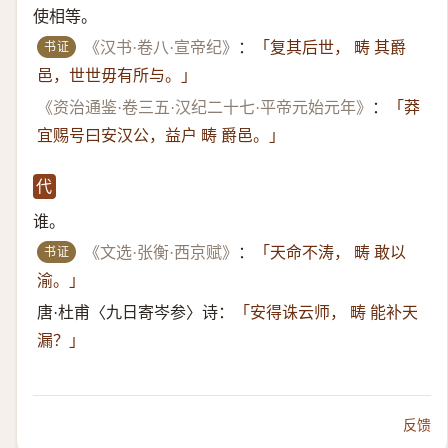
使相等。
书证
《汉书·卷八·宣帝纪》
：
「复其后世， 畴 其爵
邑，世世毋有所与。」
《资治通鉴·卷三五·汉纪二十七·平帝元始元年》
：
「莽
宜赐号曰安汉公，益户 畴 爵邑。」
代
谁。
书证
《文选·张衡·西京赋》
：
「天命不涛， 畴 敢以
渝。」
唐·杜甫〈九日寄岑参〉诗：
「安得诛云师， 畴 能补天
漏？」
反馈