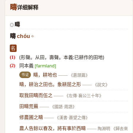
疇
详细解释
疇
◎
疇
chóu
名
(形聲。从田，壽聲。本義:已耕作的田地)
同本義
[farmland]
书证
疇，耕地也
——
《蒼頡篇》
疇，耕治之田也。象耕屈之形
——
《說文》
取我田疇而伍之
——
《左傳·襄公三十年》
田疇荒蕪
——
《國語·周語》
修農圃之疇
——
《漢書·蕭望之傳》
農人告餘以春及，將有事於西疇
——
陶淵明 《歸去來