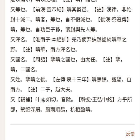
又等也。【前漢·宣帝紀】疇其爵邑。【註】漢律，非始
封十減二。疇者，等也，言不復減也。【後漢·祭遵傳】
疇，等也。言功臣子孫，襲封與先人等。
又澤名。【淮南子·本經訓】堯乃使羿誅鑿齒於疇華之
野。【註】疇華，南方澤名也。
又國名。【周語】摯疇之國也，由太任。【註】摯，
疇，二國名。
又姓。摯疇之後。【左傳·哀十三年】疇無餘，謳陽，自
南方。【註】二子，越大夫。
又【韻補】叶
如切，音除。【韓愈·王弘中銘】方乎所
𨻰
部，禁絕浮屠。風雨順易，秔稻盈疇。
反馈