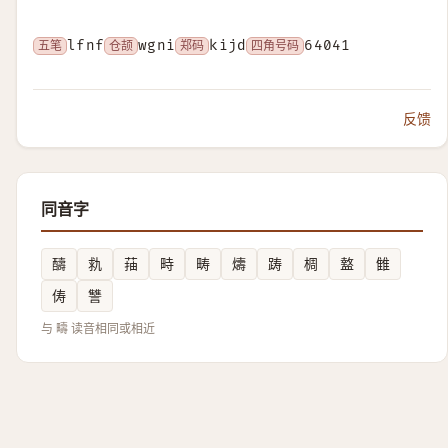
五笔
lfnf
仓颉
wgni
郑码
kijd
四角号码
64041
反馈
同音字
醻
㐜
菗
畤
畴
燽
踌
椆
盩
雔
俦
讐
与 疇 读音相同或相近