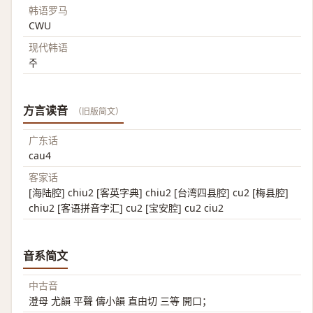
韩语罗马
CWU
现代韩语
주
方言读音
（旧版简文）
广东话
cau4
客家话
[海陆腔] chiu2 [客英字典] chiu2 [台湾四县腔] cu2 [梅县腔]
chiu2 [客语拼音字汇] cu2 [宝安腔] cu2 ciu2
音系简文
中古音
澄母 尤韻 平聲 儔小韻 直由切 三等 開口；