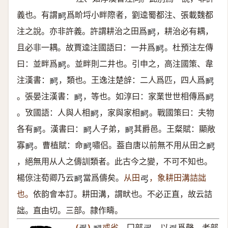
義也。有謂
爲畍埒小畔際者，劉逵蜀都注、張載魏都
𤲮
注之說。亦非許義。許謂耕治之田爲
，耕治必有耦，
𤲮
且必非一耦。故賈逵注國語曰：一井爲
。杜預注左傳
𤲮
曰：並畔爲
。並畔則二井也。引申之，高注國策、韋
𤲮
注漢書：
，類也。王逸注楚辝：二人爲匹，四人爲
𤲮
𤲮
。張晏注漢書：
，等也。如淳曰：家業世世相傳爲
𤲮
𤲮
。攷國語：人與人相
，家與家相
。戰國策曰：夫物
𤲮
𤲮
各有
。漢書曰：
人子弟，
其爵邑。王粲賦：顯敞
𤲮
𤲮
𤲮
寡
。曹植賦：命
嘯侣。葢自唐以前無不用从田之
𤲮
𤲮
𤲮
，絕無用从人之儔訓類者。此古今之變，不可不知也。
楊倞注荀卿乃云
當爲儔矣。
从田
，象耕田溝詰詘
𤲮
𢏚
也。
依韵會本訂。耕田溝，謂畎也。不必正直，故云詰
詘。直由切。三部。隷作疇。
(
)
或省。
囗部
，以
爲聲。老部