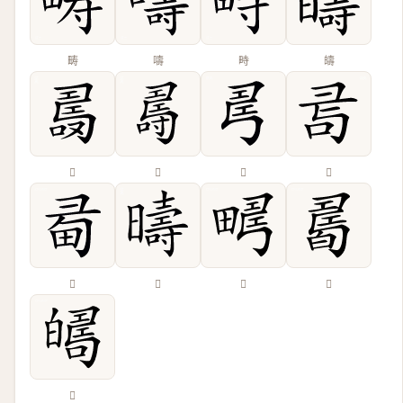
畴
嚋
畤
㿧
𠼡
𠾉
𢏚
𢑔
𢑜
𣋬
𤲮
𤾊
𤾦