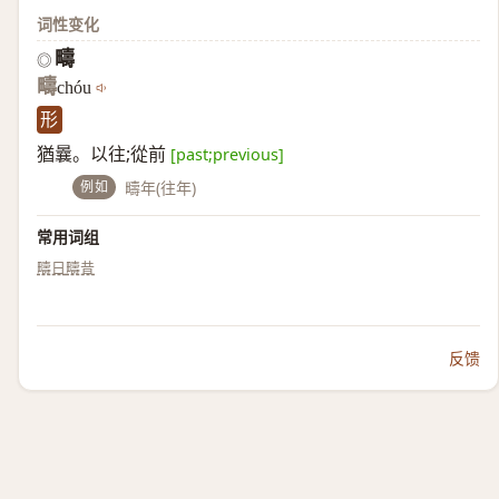
词性变化
疇
◎
疇
chóu
形
猶曩。以往;從前
[past;previous]
例如
疇年(往年)
常用词组
疇日
疇昔
反馈