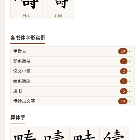
日本
韩国
各书体字形实例
20
甲骨文
1
楚系简帛
2
说文小篆
1
秦系简牍
5
隶书
14
传抄古文字
异体字