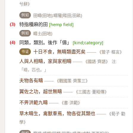
兮辭》
例如
田疇(田地);疇隴(畦田;田畝)
特指種麻的田
[hemp field]
例如
疇土(田地)
同類，類別。後作「儔」
[kind;category]
书证
十日不食，無疇類盡死矣
——
《管子·樞言》
人與人相疇，家與家相疇
——
《國語·齊語》
注:
「疇，匹也。」
夫物各有疇
——
《戰國策·齊策三》
翼佐之功，超世無疇
——
《三國志·董昭傳》
不畀洪範九疇
——
《書·洪範》
草木疇生，禽獸羣焉，物各從其類也
——
《荀子·勸
學》