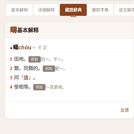
基本解释
详细解释
國語辭典
康熙字典
说文解
疇
基本解释
疇
chóu
ㄔㄡˊ
●
田地。
田～。平～。
例如
類，同類的。
範～。
例如
同
。
「
儔
」
使相等。
～其爵祿。
例如
反馈