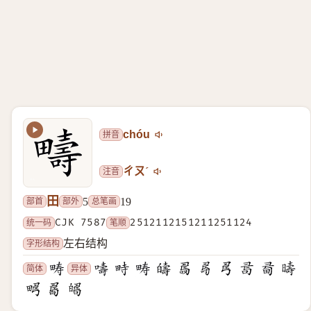
拼音
chóu
注音
ㄔㄡˊ
田
部首
部外
总笔画
5
19
统一码
CJK 7587
笔顺
2512112151211251124
字形结构
左右结构
简体
异体