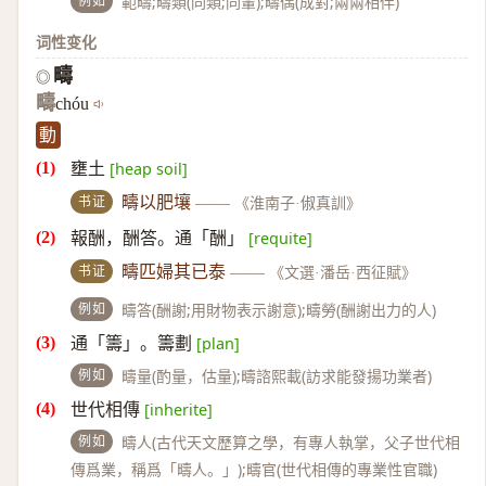
例如
範疇;疇類(同類;同輩);疇偶(成對;兩兩相伴)
词性变化
疇
◎
疇
chóu
動
壅土
[heap soil]
书证
疇以肥壤
——
《淮南子·俶真訓》
報酬，酬答。通「酬」
[requite]
书证
疇匹婦其已泰
——
《文選·潘岳·西征賦》
例如
疇答(酬謝;用財物表示謝意);疇勞(酬謝出力的人)
通「籌」。籌劃
[plan]
例如
疇量(酌量，估量);疇諮熙載(訪求能發揚功業者)
世代相傳
[inherite]
例如
疇人(古代天文歷算之學，有專人執掌，父子世代相
傳爲業，稱爲「疇人。」);疇官(世代相傳的專業性官職)