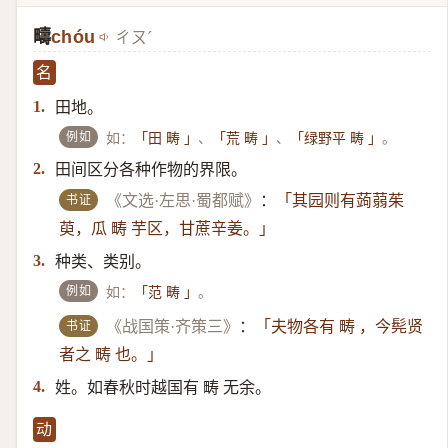
疇
chóu
ㄔㄡˊ
名
田地。
1.
例如
如：
、
、
。
「田 畴 」
「荒 畴 」
「绿野平 畴 」
田间区分各种作物的界限。
2.
书证
《文选·左思·蜀都赋》
：
「其园则有蒟蒻茱
萸，瓜 畴 芋区，甘蔗辛姜。」
种类、类别。
3.
例如
如：
。
「范 畴 」
书证
《战国策·齐策三》
：
「夫物各有 畴 ，今髡贤
者之 畴 也。」
姓。如春秋时越国有 畴 无余。
4.
动