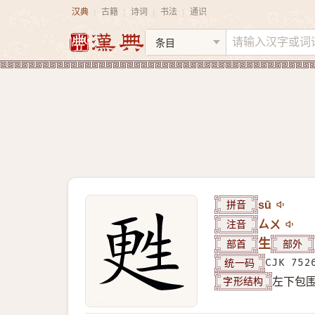
汉典
古籍
诗词
书法
通识
|
|
|
|
拼音
sū
注音
ㄙㄨ
部首
生
部外
统一码
CJK 752
字形结构
左下包