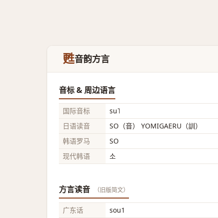
甦
音韵方言
音标 & 周边语言
国际音标
su˥
日语读音
SO（音） YOMIGAERU（訓）
韩语罗马
SO
现代韩语
소
方言读音
（旧版简文）
广东话
sou1