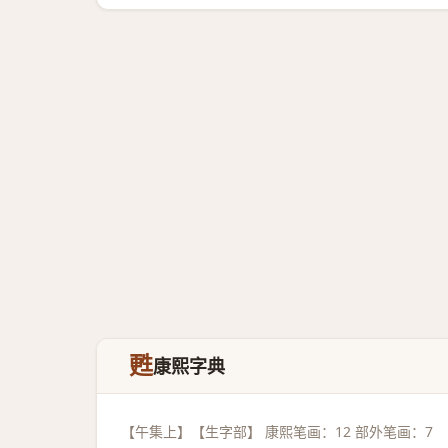
甦
康熙字典
【午集上】【生字部】 康熙笔画：12 部外笔画：7