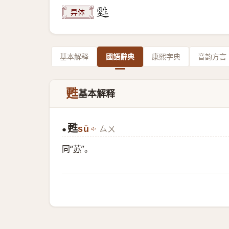
异体
基本解释
國語辭典
康熙字典
音韵方言
甦
基本解释
甦
sū
ㄙㄨ
●
同“
苏
”。