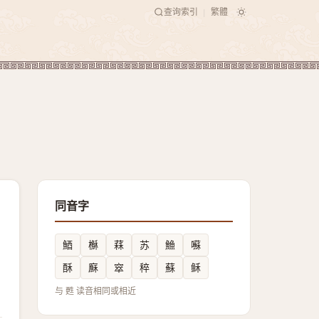
查询索引
繁體
|
同音字
鯂
櫯
䔉
苏
䲆
囌
酥
㢝
窣
稡
蘇
稣
与 甦 读音相同或相近