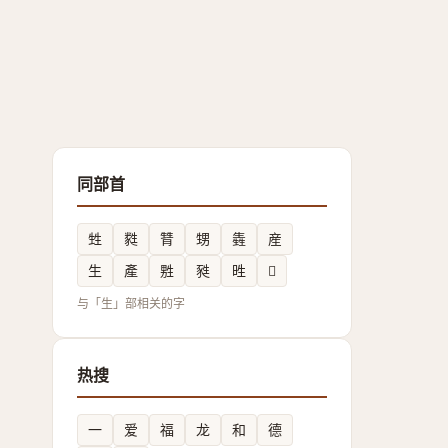
同部首
甡
㽔
甧
甥
㽓
産
生
產
㽒
甤
甠
𲰫
与「生」部相关的字
热搜
一
爱
福
龙
和
德