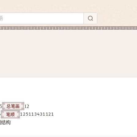
总笔画
5
12
笔顺
6
125113431121
围结构