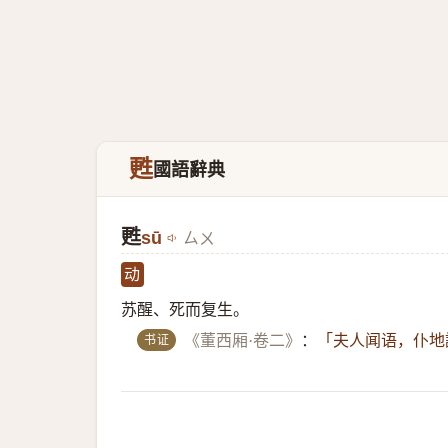
甦
國語辭典
甦
sū
ㄙㄨ
动
苏醒、死而复生。
书证
《董西厢·卷二》
：
「夫人闻语，仆地