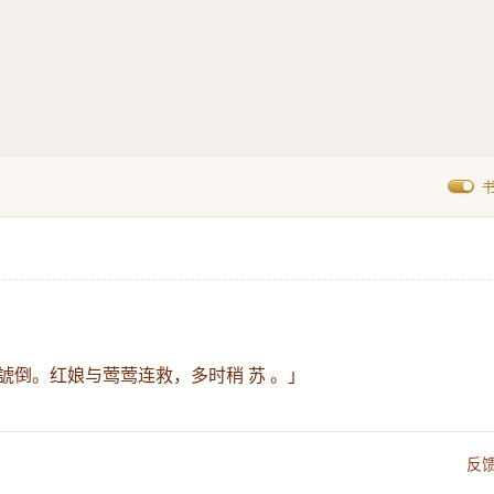
諕倒。红娘与莺莺连救，多时稍 苏 。」
反