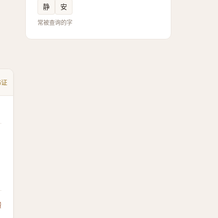
静
安
常被查询的字
书证
馈