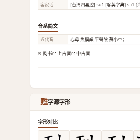
客家话
[台湾四县腔] su1 [客英字典] sii1 [
音系简文
近代音
心母 魚模韻 平聲陰 蘇小空；
韵书
上古音
中古音
甦
字源字形
字形对比