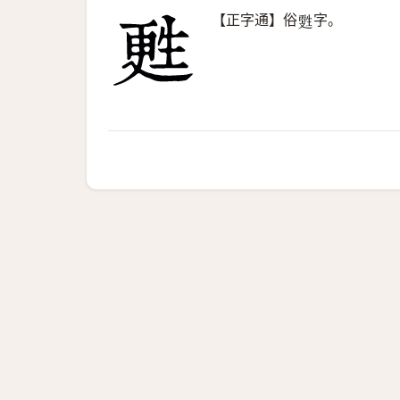
【正字通】俗
字。
𤯳