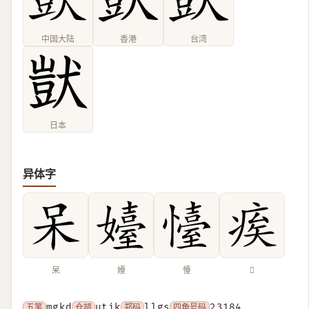
中国大陆
香港
台湾
日本
异体字
呆
嬯
懛
𤶗
五笔
mgkd
仓颉
utik
郑码
llgs
四角号码
23184