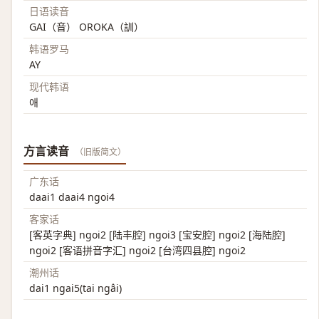
日语读音
GAI（音） OROKA（訓）
韩语罗马
AY
现代韩语
애
方言读音
（旧版简文）
广东话
daai1 daai4 ngoi4
客家话
[客英字典] ngoi2 [陆丰腔] ngoi3 [宝安腔] ngoi2 [海陆腔]
ngoi2 [客语拼音字汇] ngoi2 [台湾四县腔] ngoi2
潮州话
dai1 ngai5(tai ngâi)