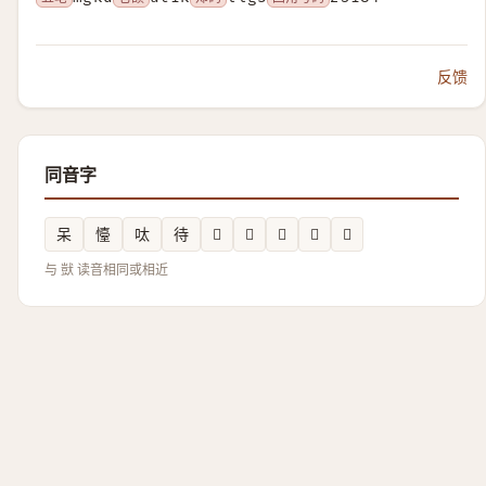
反馈
同音字
呆
懛
呔
待
𠯪
𣕷
𥆫
𣐮
𤶭
与 獃 读音相同或相近