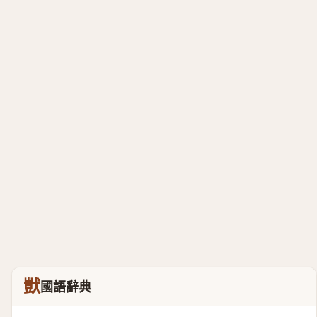
獃
國語辭典