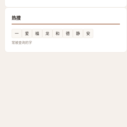
热搜
一
爱
福
龙
和
德
静
安
常被查询的字