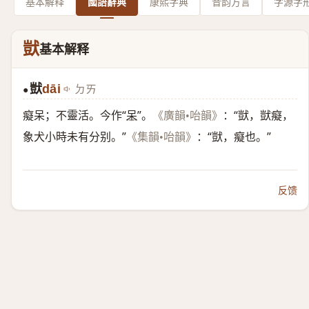
基本解释
國語辭典
康熙字典
音韵方言
字源字
獃
基本解释
獃
dāi
ㄉㄞ
●
癡呆；不靈活。今作“
呆
”。
：“獃，獃癡，
《廣韻•咍韻》
象犬小時未有分别。”
：“獃，癡也。”
《集韻•咍韻》
反馈