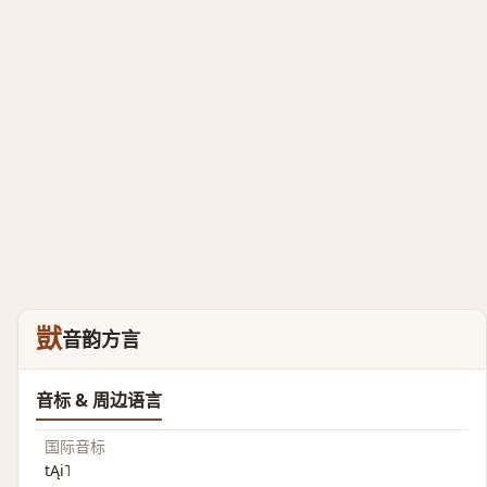
獃
音韵方言
音标 & 周边语言
国际音标
tĄi˥