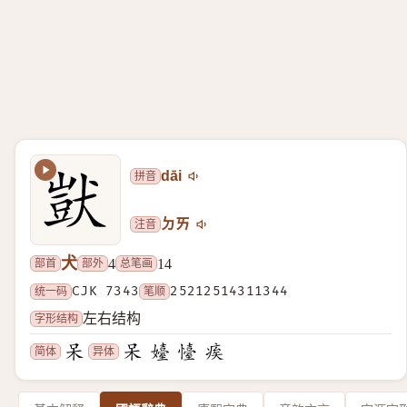
拼音
dāi
注音
ㄉㄞ
犬
部首
部外
总笔画
4
14
统一码
CJK 7343
笔顺
25212514311344
字形结构
左右结构
简体
异体