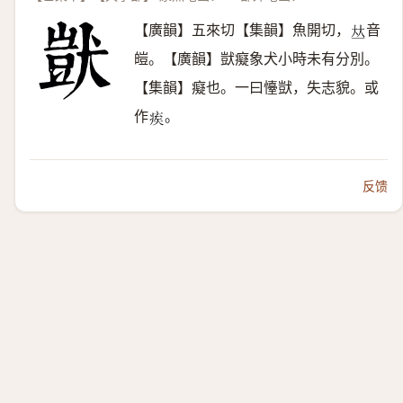
【廣韻】五來切【集韻】魚開切，
音
𠀤
皚。【廣韻】獃癡象犬小時未有分別。
【集韻】癡也。一曰懛獃，失志貌。或
作
。
𤶗
反馈