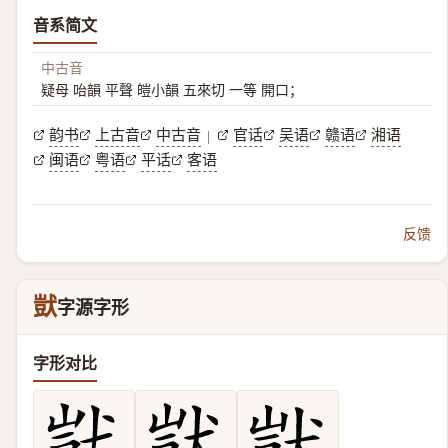
音系简文
中古音
疑母 咍韻 平聲 皚小韻 五來切 一等 開口；
韵书
上古音
中古音
官话
吴语
赣语
湘语
|
闽语
粤语
平话
客语
反馈
獃
字源字形
字形对比