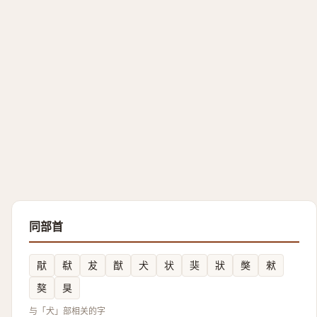
同部首
猒
㹷
犮
猷
犬
状
猆
狀
獘
猌
獒
狊
与「犬」部相关的字