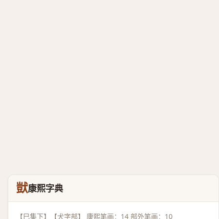
獃
康熙字典
【巳集下】【犬字部】 康熙笔画：14 部外笔画：10