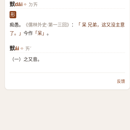
獃
dāi
ㄉㄞ
形
痴愚。
：
《儒林外史·第一三回》
「 呆 兄弟，这又没主意
今作
。
了。」
「呆」
獃
​ái
ㄞˊ
（一）​之又音。
反馈