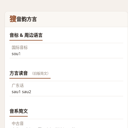
獀
音韵方言
音标 & 周边语言
国际音标
sou˥
方言读音
（旧版简文）
广东话
sau1 sau2
音系简文
中古音