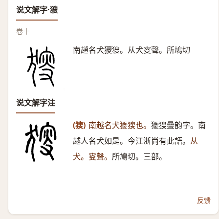
说文解字·獀
卷十
南趙名犬獿獀。从犬叜聲。所鳩切
说文解字注
(獀)
南越名犬獿獀也。
獿獀曡韵字。南
越人名犬如是。今江浙尚有此語。
从
犬。叜聲。
所鳩切。三部。
反馈