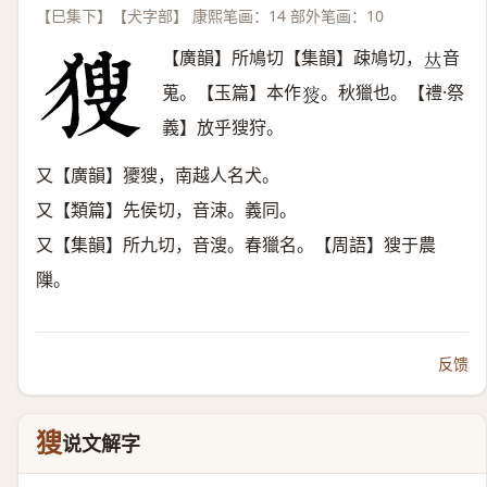
【巳集下】【犬字部】 康熙笔画：14 部外笔画：10
【廣韻】所鳩切【集韻】疎鳩切，
音
𠀤
蒐。【玉篇】本作
。秋獵也。【禮·祭
𤟫
義】放乎獀狩。
又【廣韻】獿獀，南越人名犬。
又【類篇】先侯切，音涑。義同。
又【集韻】所九切，音溲。春獵名。【周語】獀于農
隟。
反馈
獀
说文解字