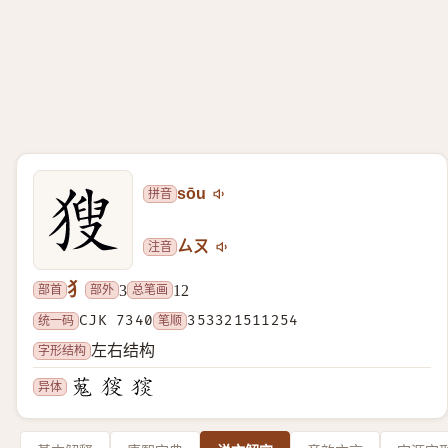
拼音
sōu
注音
ㄙㄡ
犭
部首
部外
总笔画
3
12
统一码
CJK 7340
笔顺
353321511254
字形结构
左右结构
异体