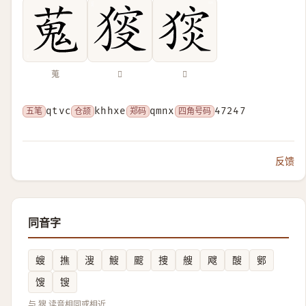
蒐
𤟫
𤡗
五笔
qtvc
仓颉
khhxe
郑码
qmnx
四角号码
47247
反馈
同音字
螋
撨
溲
䱸
䬒
捜
艘
飕
醙
鄋
馊
锼
与 獀 读音相同或相近