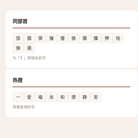
同部首
狃
猖
猉
㺐
獌
猗
獦
玀
狎
㹠
猤
㺓
与「犭」部相关的字
热搜
一
爱
福
龙
和
德
静
安
常被查询的字