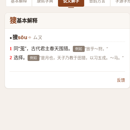
基本解释
康熙字典
说文解字
音韵方言
字源字
獀
基本解释
獀
sōu
ㄙㄡ
●
同“
蒐
”，古代君主春天围猎。
“放乎～狩。”
例如
选择。
“是月也，天子乃教于田猎，以习五戎。～马。”
例如
反馈