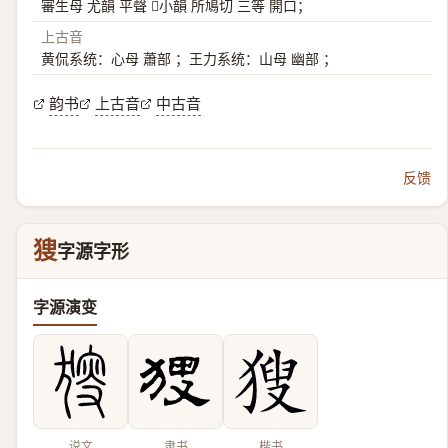
審生母 尤韻 平聲 𢯱小韻 所鳩切 三等 開口；
上古音
黄侃系统：心母 蕭部 ；王力系统：山母 幽部 ；
韵书
上古音
中古音
反馈
獀
字源字形
字源演变
说文
隶书
楷书