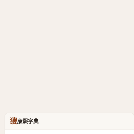
獀
康熙字典