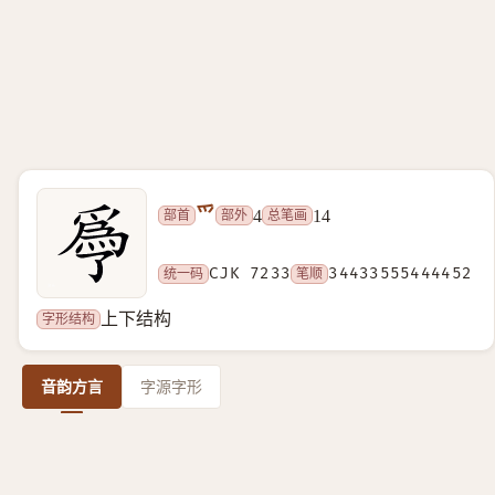
爫
部首
部外
总笔画
4
14
统一码
CJK 7233
笔顺
34433555444452
字形结构
上下结构
音韵方言
字源字形