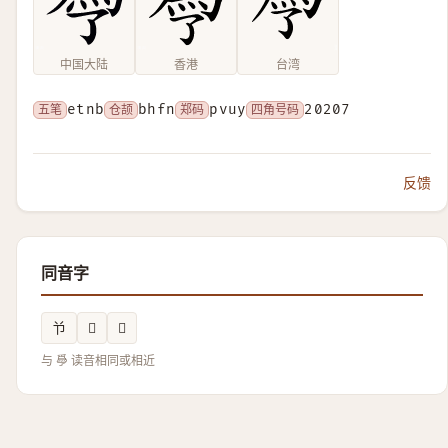
中国大陆
香港
台湾
五笔
etnb
仓颉
bhfn
郑码
pvuy
四角号码
20207
反馈
同音字
兯
𭊻
𨹓
与 爳 读音相同或相近