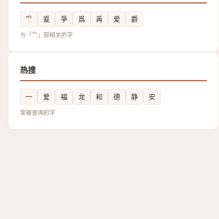
爫
爰
爭
爲
爯
爱
爵
与「爫」部相关的字
热搜
一
爱
福
龙
和
德
静
安
常被查询的字