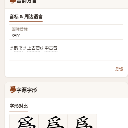
爳
音韵方言
音标 & 周边语言
国际音标
xĄn˥˧
韵书
上古音
中古音
反馈
爳
字源字形
字形对比