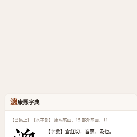
漗
康熙字典
【巳集上】【水字部】 康熙笔画：15 部外笔画：11
【字彙】倉紅切，音蔥。汲也。