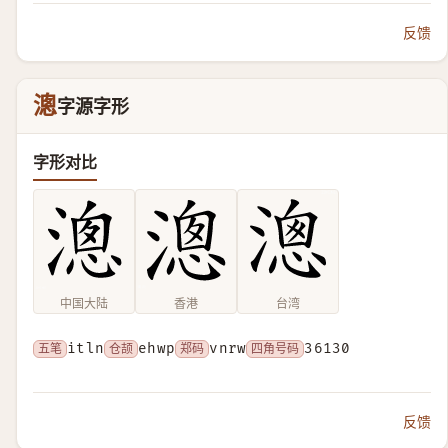
反馈
漗
字源字形
字形对比
中国大陆
香港
台湾
五笔
itln
仓颉
ehwp
郑码
vnrw
四角号码
36130
反馈