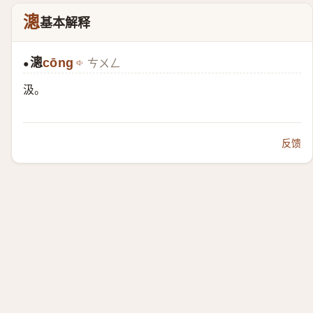
漗
基本解释
漗
cōng
ㄘㄨㄥ
●
汲。
反馈