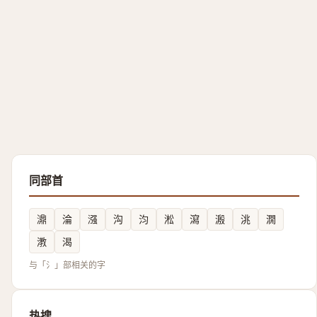
同部首
濎
淪
漒
沟
汮
淞
瀉
溵
洮
㵎
漖
渴
与「氵」部相关的字
热搜