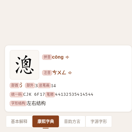
拼音
cōng
注音
ㄘㄨㄥ
氵
部首
部外
总笔画
3
14
统一码
CJK 6F17
笔顺
44132535414544
字形结构
左右结构
基本解释
康熙字典
音韵方言
字源字形