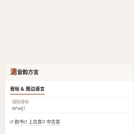
漗
音韵方言
音标 & 周边语言
国际音标
tsʰuŋ˥
韵书
上古音
中古音