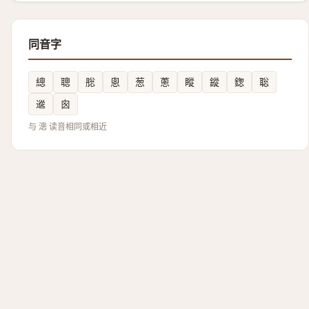
同音字
總
聰
㥖
悤
葱
蔥
瞛
鏦
鍯
聡
䢨
囪
与 漗 读音相同或相近