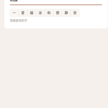
一
爱
福
龙
和
德
静
安
常被查询的字