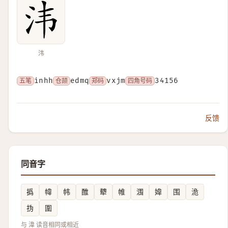
𣲗
五笔
inhh
仓颉
edmq
郑码
vxjm
四角号码
34156
反馈
同音字
撝
幃
帏
醀
犩
帷
涠
媁
围
洈
㧑
圍
与 湋 读音相同或相近