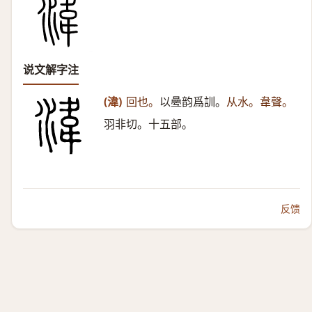
说文解字注
(湋)
回也。
以㬪韵爲訓。
从水。韋聲。
羽非切。十五部。
反馈