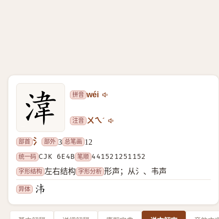
拼音
wéi
注音
ㄨㄟˊ
氵
部首
部外
总笔画
3
12
统一码
CJK 6E4B
笔顺
441521251152
字形结构
字形分析
左右结构
形声；从氵、韦声
异体