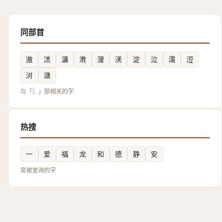
同部首
滶
溔
滽
漖
濅
㳾
淀
泣
濡
浢
㳔
溏
与「氵」部相关的字
热搜
一
爱
福
龙
和
德
静
安
常被查询的字