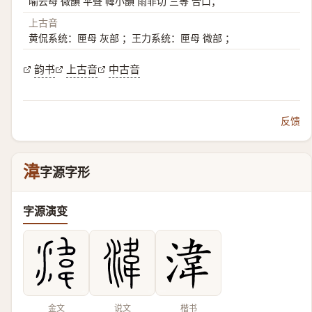
喻云母 微韻 平聲 幃小韻 雨非切 三等 合口；
上古音
黄侃系统：匣母 灰部 ；王力系统：匣母 微部 ；
韵书
上古音
中古音
反馈
湋
字源字形
字源演变
金文
说文
楷书