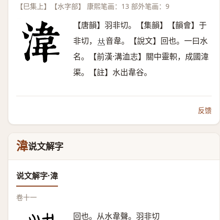
【巳集上】【水字部】 康熙笔画：13 部外笔画：9
【唐韻】羽非切。【集韻】【韻會】于
非切，
音韋。【說文】回也。一曰水
𠀤
名。【前漢·溝洫志】關中靈軹，成國湋
渠。【註】水出韋谷。
反馈
湋
说文解字
说文解字·湋
卷十一
回也。从水韋聲。羽非切