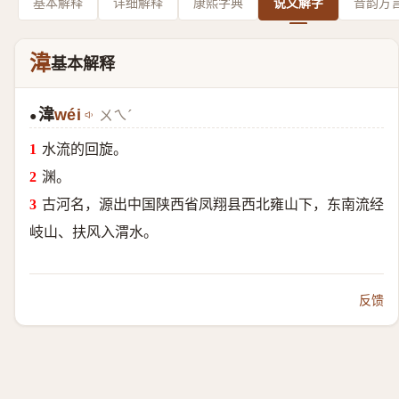
基本解释
详细解释
康熙字典
说文解字
音韵方
湋
基本解释
湋
wéi
ㄨㄟˊ
●
水流的回旋。
渊。
古河名，源出中国陕西省凤翔县西北雍山下，东南流经
岐山、扶风入渭水。
反馈