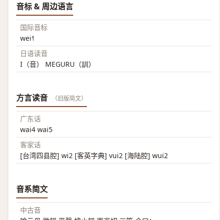
音标 & 周边语言
国际音标
wei˧˥
日语读音
I（音） MEGURU（訓）
方言读音
（旧版简文）
广东话
wai4 wai5
客家话
[台湾四县腔] wi2 [客英字典] vui2 [海陆腔] wui2
音系简文
中古音