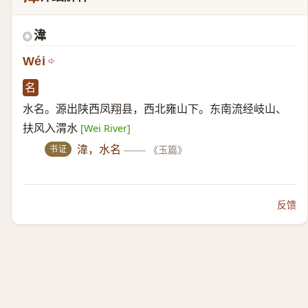
湋
◎
Wéi
名
水名。源出陕西凤翔县，西北雍山下。东南流经岐山、
扶风入渭水
[Wei River]
书证
湋，水名
——
《玉篇》
反馈