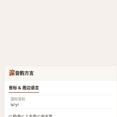
淭
音韵方言
音标 & 周边语言
国际音标
tɕʰy˧˥
韵书
上古音
中古音