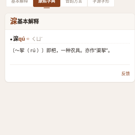
基本解释
康熙字典
音韵方言
字源字形
淭
基本解释
淭
qú
ㄑㄩˊ
●
〔～挐（ rú ）〕即杷，一种农具。亦作“渠挐”。
反馈