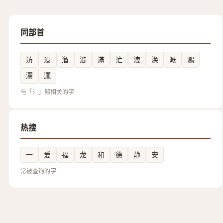
同部首
汸
没
潪
澁
滿
汒
洩
涣
溉
瀃
瀷
灑
与「氵」部相关的字
热搜
一
爱
福
龙
和
德
静
安
常被查询的字