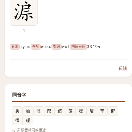
𣸔
五笔
iyns
仓颉
ehsd
郑码
vwf
四角号码
33194
反馈
同音字
䞤
㖆
灈
䢹
佢
蕖
瞿
䂂
㪯
衐
忂
磲
与 淭 读音相同或相近