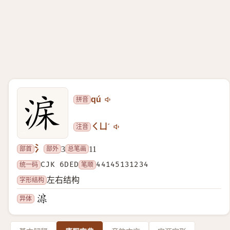
拼音
qú
注音
ㄑㄩˊ
氵
部首
部外
总笔画
3
11
统一码
CJK 6DED
笔顺
44145131234
字形结构
左右结构
异体