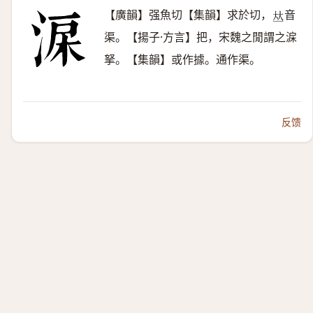
【廣韻】强魚切【集韻】求於切，
音
𠀤
渠。【揚子·方言】把，宋魏之閒謂之淭
拏。【集韻】或作據。通作渠。
反馈