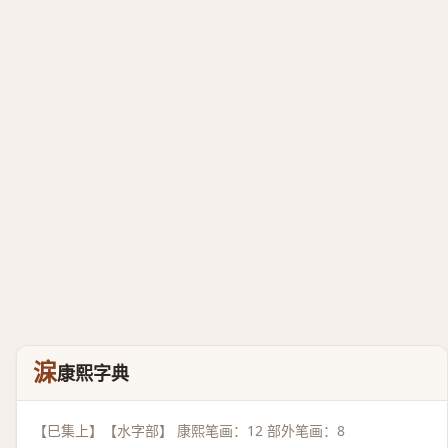
淭
康熙字典
【巳集上】【水字部】 康熙笔画：12 部外笔画：8