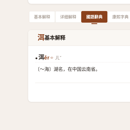
基本解释
详细解释
國語辭典
康熙字典
洱
基本解释
洱
ěr
ㄦˇ
●
〔～海〕湖名，在中国云南省。