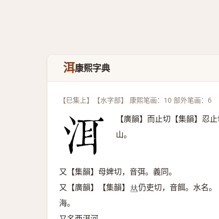
洱
康熙字典
【巳集上】【水字部】 康熙笔画：10 部外笔画：6
【廣韻】而止切【集韻】忍止
山。
又【集韻】母婢切，音弭。義同。
又【廣韻】【集韻】
仍吏切，音餌。水名。
𠀤
海。
又名西洱河。