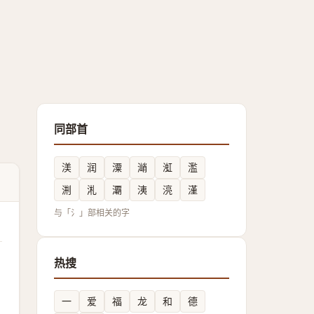
同部首
渼
润
潥
㴥
渱
濫
渆
㳐
㶚
洟
湸
漌
与「氵」部相关的字
热搜
一
爱
福
龙
和
德