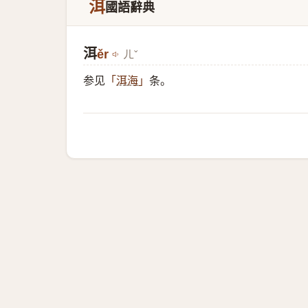
洱
國語辭典
洱
ěr
ㄦˇ
参见
条。
「
洱海
」