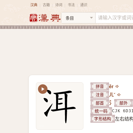
汉典
古籍
诗词
书法
通识
|
|
|
|
拼音
ěr
注音
ㄦˇ
部首
氵
部外
统一码
CJK 6D3
字形结构
左右结