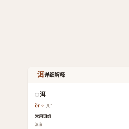
洱
详细解释
洱
◎
ěr
ㄦˇ
常用词组
洱海