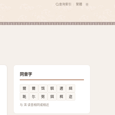
查询索引
繁體
|
同音字
爾
薾
饵
駬
邇
䋙
毦
尓
㢽
鉺
栮
迩
与 洱 读音相同或相近