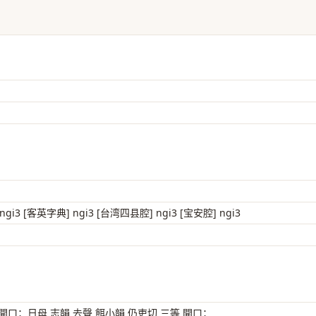
ngi3 [客英字典] ngi3 [台湾四县腔] ngi3 [宝安腔] ngi3
 開口；日母 志韻 去聲 餌小韻 仍吏切 三等 開口；