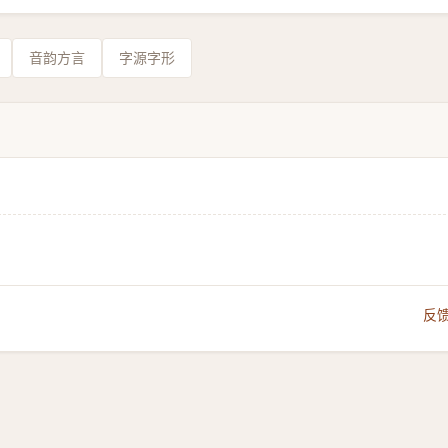
音韵方言
字源字形
反