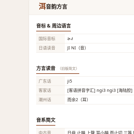
洱
音韵方言
音标 & 周边语言
国际音标
ɚ˨˩˦
日语读音
JI NI（音）
方言读音
（旧版简文）
广东话
ji5
客家话
[客语拼音字汇] ngi3 ngi3 [海陆腔] 
潮州话
而余2（耳）
音系简文
中古音
日母 止韻 上聲 耳小韻 而止切 三等