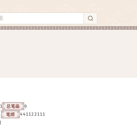
总笔画
3
9
笔顺
1
441122111
构