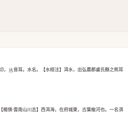
切，
音耳。水名。【水經注】洱水，出弘農郡盧氏縣之熊耳
𠀤
【楊愼·雲南山川志】西洱海，在府城東，古葉楡河也。一名渳