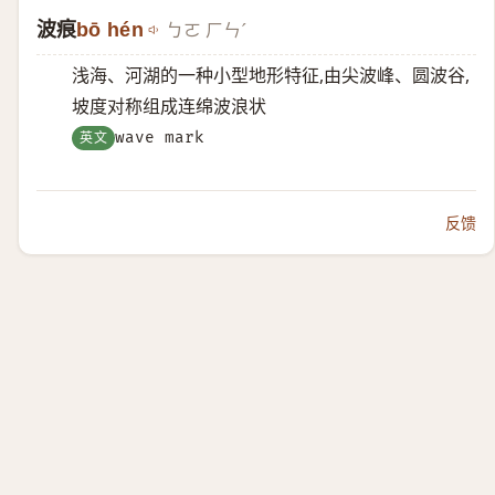
波痕
bō hén
ㄅㄛ ㄏㄣˊ
浅海、河湖的一种小型地形特征,由尖波峰、圆波谷,
坡度对称组成连绵波浪状
英文
wave mark
反馈