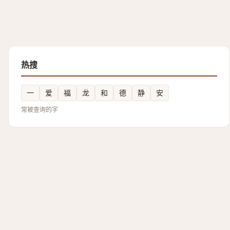
热搜
一
爱
福
龙
和
德
静
安
常被查询的字