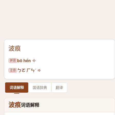
波痕
拼音
bō hén
注音
ㄅㄛ ㄏㄣˊ
词语解释
国语辞典
翻译
波痕
词语解释