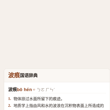
波痕
国语辞典
波痕
bō hén
ㄅㄛ ㄏㄣˊ
物体掠过水面所留下的痕迹。
1.
地质学上指由风和水的波浪在沉积物表面上所造成的
2.