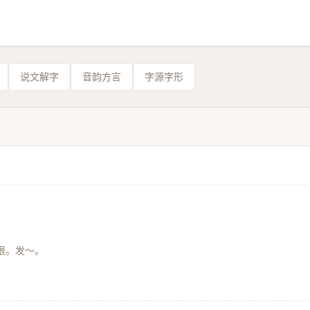
说文解字
音韵方言
字源字形
恨。发～。