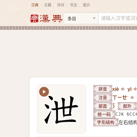
汉典
古籍
诗词
书法
通识
|
|
|
|
拼音
xiè
yì
注音
ㄒㄧㄝˋ
部首
氵
部外
统一码
CJK 6CC
字形结构
左右结