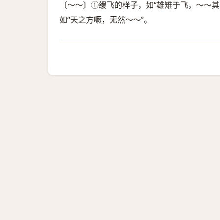
〔～～〕①缓飞的样子，如“雄雉于飞，～～其
如“天之方噘，无然～～”。