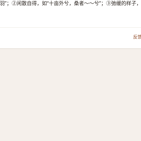
羽”；②闲散自得，如“十亩外兮，桑者～～兮”；③弛缓的样子
反