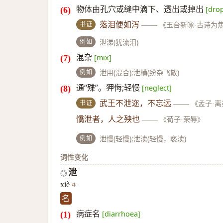
物体由孔穴或缝中滴下、透出或掉出
[dro
书证
落泪便如泻
——
《玉台新咏·古诗为
例如
泄涕(犹流泪)
混杂
[mix]
例如
泄用(混合);泄横(纷杂飞散)
通“殜”。狎侮;轻慢
[neglect]
书证
武王不泄迩，不忘远
——
《孟子·
憍泄者，人之殃也
——
《荀子·荣辱》
例如
泄慢(轻慢);泄渎(轻慢，亵渎)
词性变化
泄
◎
xiè
名
病症名
[diarrhoea]