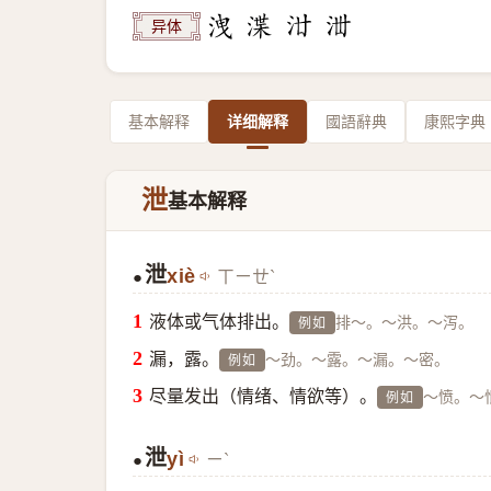
异体
基本解释
详细解释
國語辭典
康熙字典
泄
基本解释
泄
xiè
ㄒㄧㄝˋ
●
液体或气体排出。
排～。～洪。～泻。
例如
漏，露。
～劲。～露。～漏。～密。
例如
尽量发出（情绪、情欲等）。
～愤。～
例如
泄
yì
ㄧˋ
●