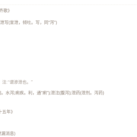
齐歌》
;泄写(宣泄，倾吐。写，同“泻”)
》
》
注:“谓渗泄也。”
痢。水泻;痢疾。利，通“痢”);泄注(腹泻);泄药(泄剂。泻药)
十五年》
泄漏消息)