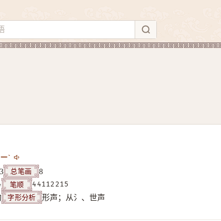
ㄧˋ
总笔画
3
8
笔顺
4
44112215
字形分析
构
形声；从氵、世声