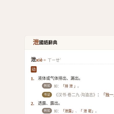
泄
國語辭典
泄
xiè
ㄒㄧㄝˋ
动
液体或气体排出、漏出。
1.
例如
如：
。
「排 泄 」
书证
《汉书·卷二九·沟洫志》
：
「独一
透露、露出。
2.
例如
如：
、
。
「泄露」
「 泄 密」