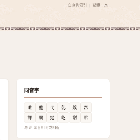
查询索引
繁體
|
同音字
呭
躠
弋
䯆
㷜
帟
譯
㢞
灺
屹
謝
黓
与 泄 读音相同或相近