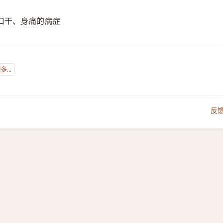
口干、身痛的病症
...
反