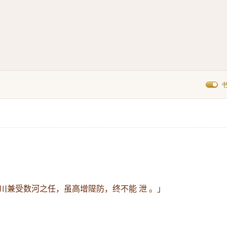
川兼受数河之任，虽高增隄防，终不能 泄 。」