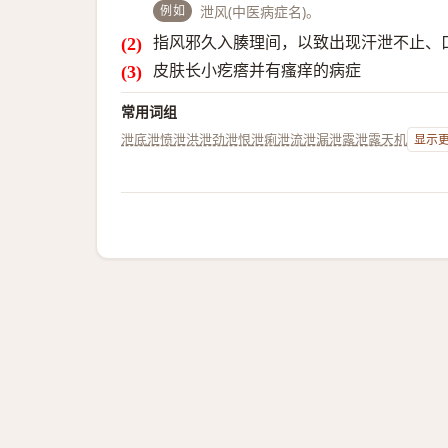
例如
泄风(中医病症名)。
指风邪久入腠理间，以致出现汗泄不止、
皮肤长小疙瘩并有瘙痒的病症
常用词组
泄底
泄愤
泄洪
泄劲
泄恨
泄痢
泄流
泄漏
泄露
泄露天机
显示更多