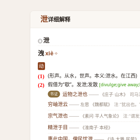
泄
详细解释
泄
◎
洩
xiè
动
(形声。从水，世声。本义:泄水。在江西)
假借为“歇”。发泄;发散
[divulge;give away;
书证
运物之泄也
——
《庄子·山木》
司马
穷岫泄云
——
左思 《魏都赋》
注:“犹出也。
宗气泄也
——
《素问·平人气象论》
注:“谓
精泄于目
——
《淮南子·本经》
惠此中国，俾民忧泄
——
《诗·大雅·民劳》