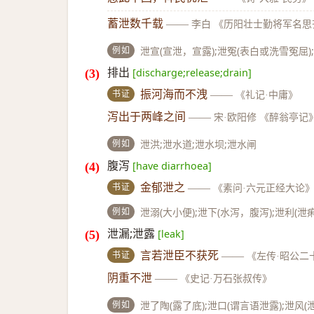
蓄泄数千载
——
李白 《历阳壮士勤将军名思
例如
泄宣(宣泄，宣露);泄冤(表白或洗雪冤屈)
排出
[discharge;release;drain]
书证
振河海而不洩
——
《礼记·中庸》
泻出于两峰之间
——
宋·欧阳修 《醉翁亭记
例如
泄洪;泄水道;泄水坝;泄水闸
腹泻
[have diarrhoea]
书证
金郁泄之
——
《素问·六元正经大论
例如
泄溺(大小便);泄下(水泻，腹泻);泄利(泄
泄漏;泄露
[leak]
书证
言若泄臣不获死
——
《左传·昭公二
阴重不泄
——
《史记·万石张叔传》
例如
泄了陶(露了底);泄口(谓言语泄露);泄风(