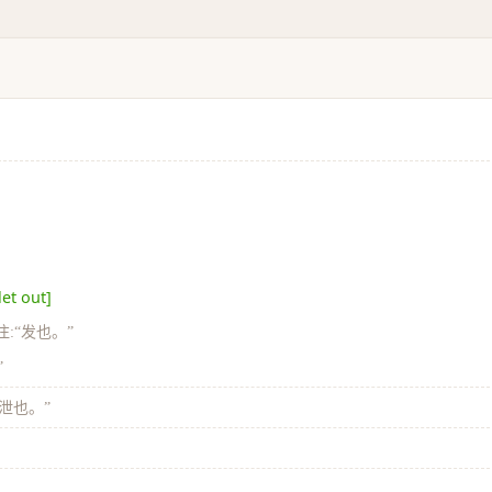
let out]
注:“发也。”
”
发泄也。”