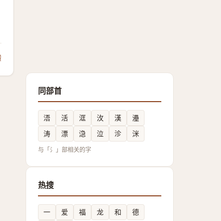
，
馈
同部首
浯
活
洭
㳊
漢
灅
涛
漂
㴔
泣
沴
洣
与「氵」部相关的字
热搜
一
爱
福
龙
和
德