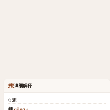
汞
详细解释
汞
◎
銾
gǒng