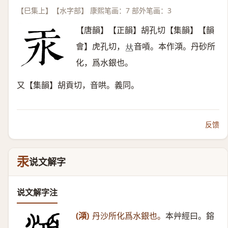
【巳集上】【水字部】 康熙笔画：7 部外笔画：3
【唐韻】【正韻】胡孔切【集韻】【韻
會】虎孔切，
音嗊。本作澒。丹砂所
𠀤
化，爲水銀也。
又【集韻】胡貢切，音哄。義同。
反馈
汞
说文解字
说文解字注
(澒)
丹沙所化爲水銀也。
本艸經曰。鎔