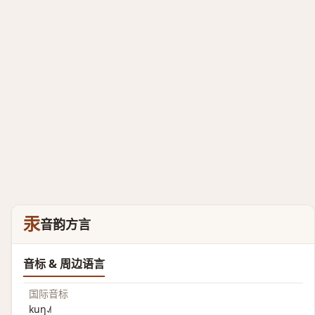
汞
音韵方言
音标 & 周边语言
国际音标
kuŋ˨˩˦