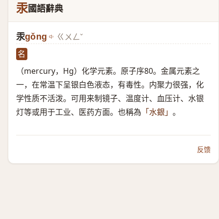
汞
國語辭典
汞
gǒng
ㄍㄨㄥˇ
名
（mercury，Hg）​化学元素。原子序80。金属元素之
一，在常温下呈银白色液态，有毒性。内聚力很强，化
学性质不活泼。可用来制镜子、温度计、血压计、水银
灯等或用于工业、医药方面。也稱為
。
「水銀」
反馈