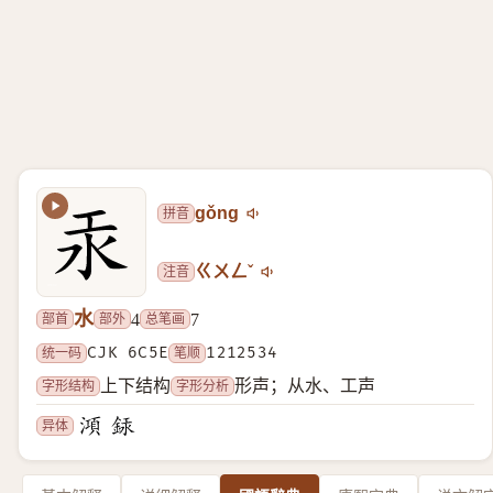
拼音
gǒng
注音
ㄍㄨㄥˇ
水
部首
部外
总笔画
4
7
统一码
CJK 6C5E
笔顺
1212534
字形结构
字形分析
上下结构
形声；从水、工声
异体