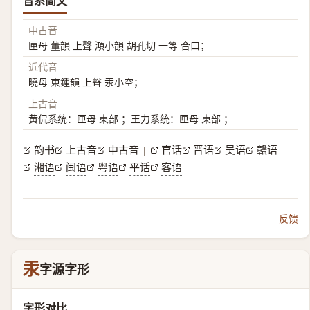
音系简文
中古音
匣母 董韻 上聲 澒小韻 胡孔切 一等 合口；
近代音
曉母 東鍾韻 上聲 汞小空；
上古音
黄侃系统：匣母 東部 ；王力系统：匣母 東部 ；
韵书
上古音
中古音
官话
晋语
吴语
赣语
|
湘语
闽语
粤语
平话
客语
反馈
汞
字源字形
字形对比