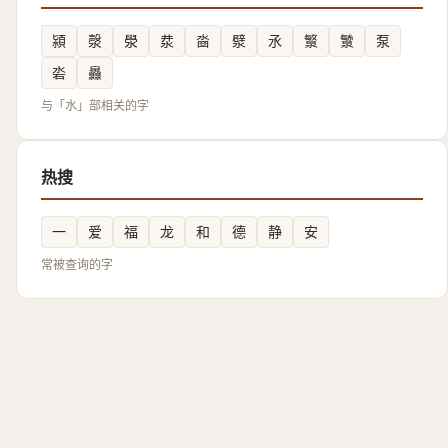
潁
漀
澩
汬
㴅
㵨
氶
瀪
㶗
泵
沯
灥
与「水」部相关的字
热搜
一
爱
福
龙
和
德
静
安
常被查询的字