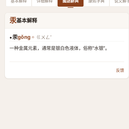
基本解释
详细解释
國語辭典
康熙字典
说文解
汞
基本解释
汞
gǒng
ㄍㄨㄥˇ
●
一种金属元素，通常是银白色液体，俗称“水银”。
反馈