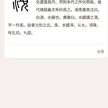
化還復爲丹。然則本丹之所化明矣。後
代燒煅麄次朱砂爲之。淮南書高注曰。
白澒、水銀也。廣雅曰。水銀謂之澒。
字一作汞。說者分別之云。汞、水銀滓。
从水。項聲。
呼孔切。九部。
反馈