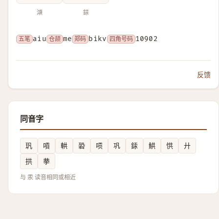
澒
銾
五笔
aiu
仓颉
me
郑码
bikv
四角号码
10902
反馈
同音字
㺬
嗊
輁
䂬
唝
巩
銾
䱋
㤨
廾
拱
拲
与 汞 读音相同或相近