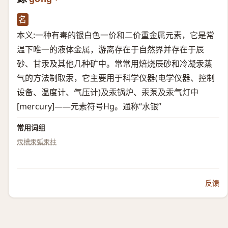
名
本义:一种有毒的银白色一价和二价重金属元素，它是常
温下唯一的液体金属，游离存在于自然界并存在于辰
砂、甘汞及其他几种矿中。常常用焙烧辰砂和冷凝汞蒸
气的方法制取汞，它主要用于科学仪器(电学仪器、控制
设备、温度计、气压计)及汞锅炉、汞泵及汞气灯中
[mercury]——元素符号Hg。通称“水银”
常用词组
汞槽
汞弧
汞柱
反馈