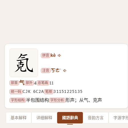
拼音
kè
注音
ㄎㄜˋ
气
部首
部外
总笔画
4
11
统一码
CJK 6C2A
笔顺
31151225135
字形结构
字形分析
半包围结构
形声；从气、克声
基本解释
详细解释
國語辭典
音韵方言
字源字