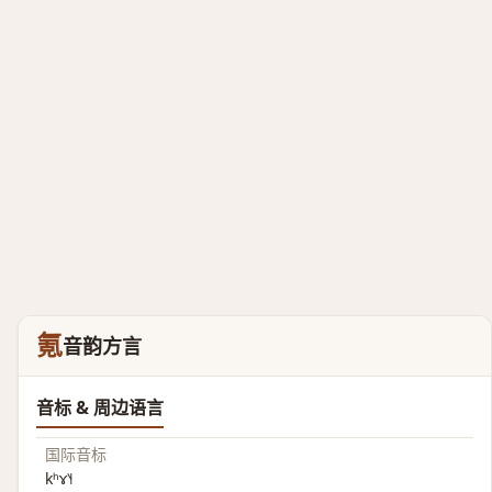
氪
音韵方言
音标 & 周边语言
国际音标
kʰɤ˥˧