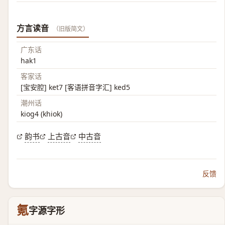
方言读音
（旧版简文）
广东话
hak1
客家话
[宝安腔] ket7 [客语拼音字汇] ked5
潮州话
kiog4 (khiok)
韵书
上古音
中古音
反馈
氪
字源字形