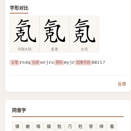
字形对比
中国大陆
香港
台湾
五笔
rndq
仓颉
onjru
郑码
myjr
四角号码
80217
反馈
同音字
锞
㛯
喕
腼
勊
汅
兛
䆟
缂
龕