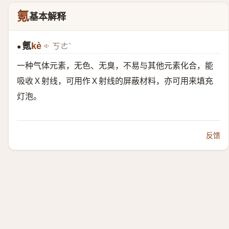
氪
基本解释
氪
kè
ㄎㄜˋ
●
一种气体元素，无色、无臭，不易与其他元素化合，能
吸收Ｘ射线，可用作Ｘ射线的屏蔽材料，亦可用来填充
灯泡。
反馈