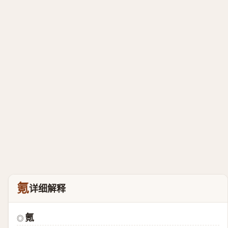
氪
详细解释
氪
◎