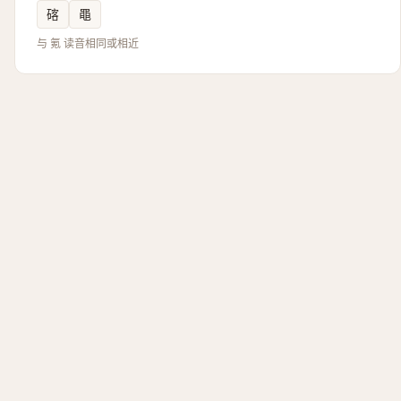
碦
黽
与 氪 读音相同或相近