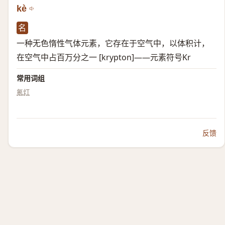
kè
名
一种无色惰性气体元素，它存在于空气中，以体积计，
在空气中占百万分之一 [krypton]——元素符号Kr
常用词组
氪灯
反馈