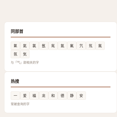
同部首
氭
氦
氯
氬
氝
氳
氟
氕
氖
氥
氛
気
与「气」部相关的字
热搜
一
爱
福
龙
和
德
静
安
常被查询的字