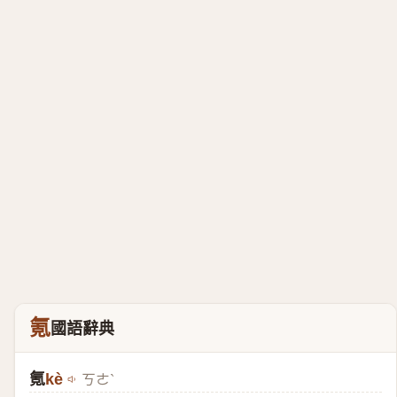
氪
國語辭典
氪
kè
ㄎㄜˋ