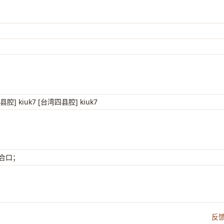
梅县腔] kiuk7 [台湾四县腔] kiuk7
 合口；
反