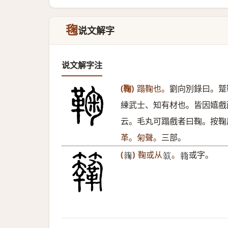
毱
说文解字
说文解字注
(鞠)
蹋鞠也。
劉向別錄曰。蹵
練武士、知有材也。皆因嬉戲
云。毛丸可蹋戲者曰鞠。按鞠
革。匊聲。
三部。
(
)
鞠或从
。
或字。
𩍸
𥱩
𥷚