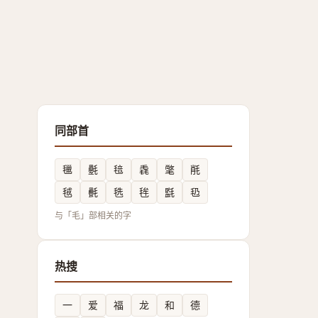
同部首
㲱
氎
毰
毳
氅
㲖
毧
㲲
毨
毪
㲯
㲌
与「毛」部相关的字
热搜
一
爱
福
龙
和
德