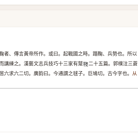
鞠者、傳言黃帝所作。或曰。起戰國之時。蹋鞠、兵勢也。所以
而講練之。漢藝文志兵技巧十三家有蹵
二十五篇。郭樸注三蒼
𩌽
居六求六二切。廣韵曰。今通謂之毬子。巨鳩切。古今字也。
从