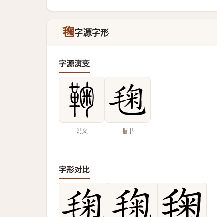
毱
字源字形
字源演变
说文
楷书
字形对比