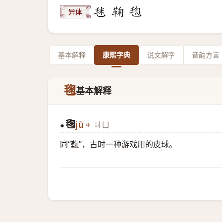
异体
基本解释
康熙字典
说文解字
音韵方言
毱
基本解释
毱
jū
ㄐㄩ
●
同“
鞠
”，古时一种游戏用的皮球。