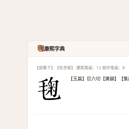
毱
康熙字典
【辰集下】【毛字部】 康熙笔画：12 部外笔画：8
【玉篇】巨六切【廣韻】【集