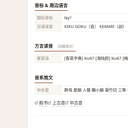
音标 & 周边语言
国际音标
tɕy˥
日语读音
KIKU GOKU（音） KEMARI（訓）
方言读音
（旧版简文）
客家话
[客英字典] kiuk7 [海陆腔] kiuk7 [
音系简文
中古音
群母 屋韻 入聲 驧小韻 渠竹切 三等
韵书
上古音
中古音