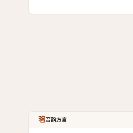
毱
音韵方言