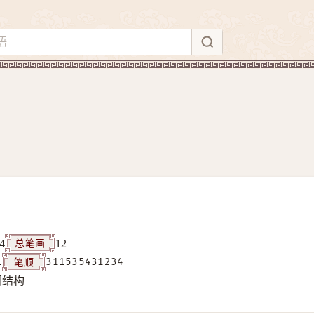
总笔画
4
12
笔顺
1
311535431234
围结构