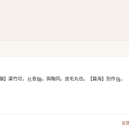
韻】渠竹切，
音
。與鞠同。皮毛丸也。【篇海】別作
。
𠀤
𩣽
𣮴
反