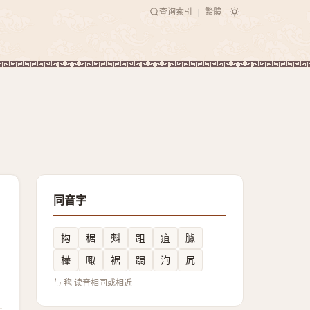
查询索引
繁體
|
同音字
抅
䅕
㪺
跙
疽
臄
檋
㖩
裾
跼
泃
凥
与 毱 读音相同或相近