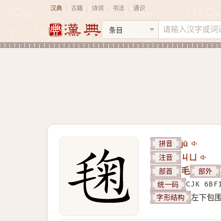
汉典
古籍
诗词
书法
通识
|
|
|
|
拼音
jū
注音
ㄐㄩ
部首
毛
部外
统一码
CJK 6BF
字形结构
左下包