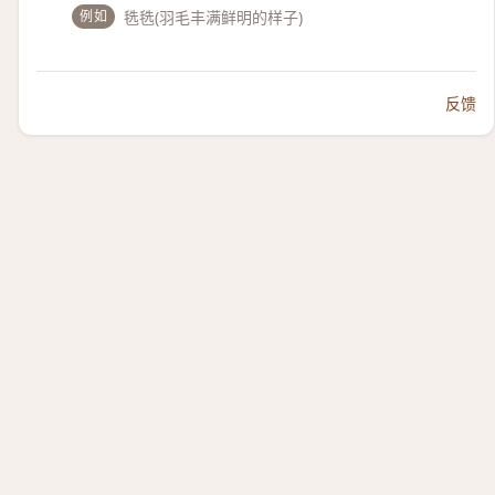
例如
毨毨(羽毛丰满鲜明的样子)
反馈