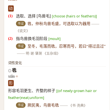
动
选取、选择 [鸟兽毛]
[choose (hairs or feathers)]
书证
毨，仲秋鸟兽毛盛，可选取以为器用
——
《说文》
指鸟兽换毛羽阶段
[moult]
书证
至冬，毛落而毨，忍寒而号，若曰“得过且过”
——
明·谢·肇淛 《五杂俎》
词性变化
毨
◎
xiǎn
形
形容毛羽更生、齐整的样子
[(of newly-grown hair or
feather)neat;uniform]
书证
厥民夷，鸟兽毛毨
——
《书·尧典》