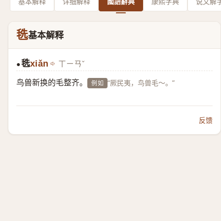
基本解释
详细解释
國語辭典
康熙字典
说文解
毨
基本解释
毨
xiǎn
ㄒㄧㄢˇ
●
鸟兽新换的毛整齐。
“厥民夷，鸟兽毛～。”
例如
反馈