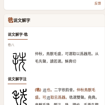
反馈
毨
说文解字
说文解字·毨
卷八
仲秋，鳥獸毛盛，可選取以爲器用。从
毛先聲，讀若選。穌典切
说文解字注
(毨)
也。
二字依韵會。
仲秋鳥獸毛
𨕖
盛。可
取㠯爲器。
毨選雙聲。堯典。
𨕖
鳥獸毛毨。鄭注。毨、理也。毛更生整