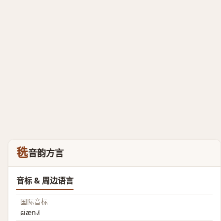
毨
音韵方言
音标 & 周边语言
国际音标
ɕiæn˨˩˦