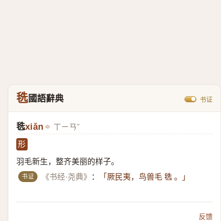
毨
國語辭典
书证
毨
xiǎn
ㄒㄧㄢˇ
形
羽毛新生，整齐美丽的样子。
书证
《书经·尧典》
：
「厥民夷，鸟兽毛 毨 。」
反馈