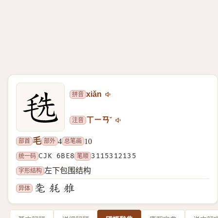
拼音
xiǎn
注音
ㄒㄧㄢˇ
毛
部首
部外
总笔画
4
10
统一码
CJK 6BE8
笔顺
3115312135
字形结构
左下包围结构
异体