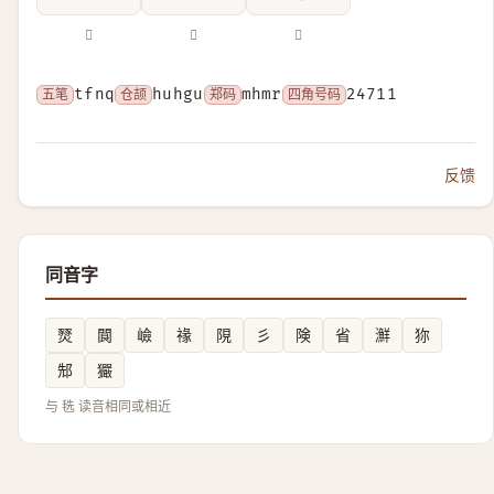
𣭟
𣭡
𨾷
五笔
tfnq
仓颉
huhgu
郑码
mhmr
四角号码
24711
反馈
同音字
燹
䦘
嶮
禒
䧋
彡
険
省
㶍
狝
䢾
玁
与 毨 读音相同或相近