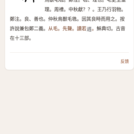
理。周禮。中秋獻？？。王乃行羽物。
鄭注。良、善也。仲秋鳥獸毛毨。因其良時而用之。按
許說兼包鄭二義。
从毛。先聲。讀若
。
穌典切。古音
𨕖
在十三部。
反馈