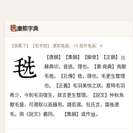
毨
康熙字典
【辰集下】【毛字部】 康熙笔画：10 部外笔画：6
【唐韻】【集韻】【韻會】【正韻】
𠀤
蘇典切，音詵。理也。【書·堯典】鳥獸
毛毨。【孔傳】毨，理也。毛更生整理
也。【正義】毛羽美悅之狀。夏時毛羽
希少，今則毛羽復生，故言更生整理。【說文】仲秋鳥
獸毛盛，可選取以爲器用。讀若選。包氏言，霜後選
毛。與《說文》義同。 【集韻】或作
。
𨾷