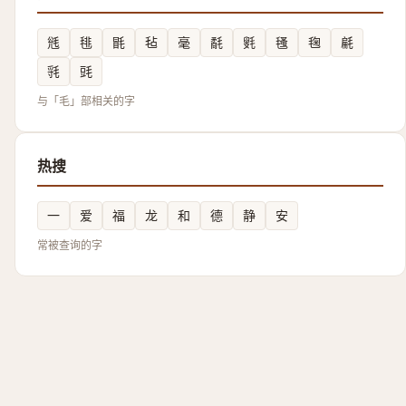
毤
毴
毷
毡
毫
氄
㲣
㲧
毱
㲢
㲕
毭
与「毛」部相关的字
热搜
一
爱
福
龙
和
德
静
安
常被查询的字