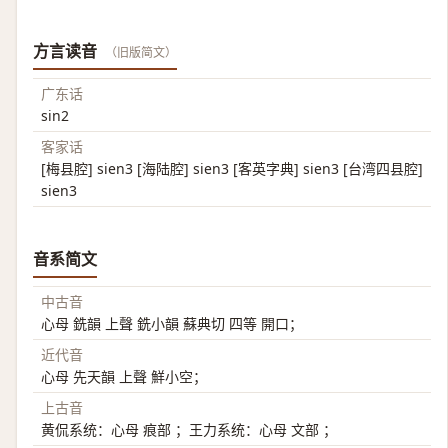
方言读音
（旧版简文）
广东话
sin2
客家话
[梅县腔] sien3 [海陆腔] sien3 [客英字典] sien3 [台湾四县腔]
sien3
音系简文
中古音
心母 銑韻 上聲 銑小韻 蘇典切 四等 開口；
近代音
心母 先天韻 上聲 鮮小空；
上古音
黄侃系统：心母 痕部 ；王力系统：心母 文部 ；