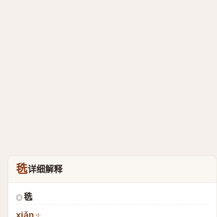
毨
详细解释
毨
◎
xiǎn