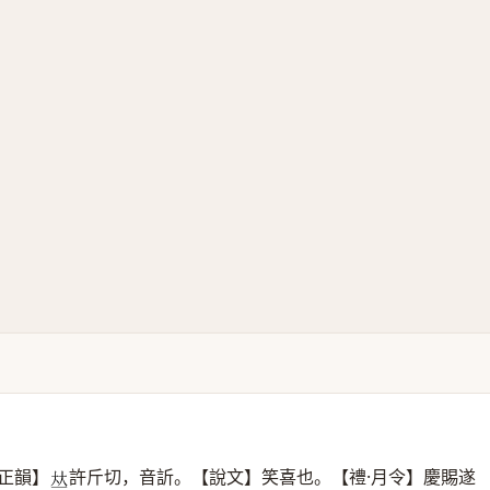
正韻】
許斤切，音訢。【說文】笑喜也。【禮·月令】慶賜遂
𠀤