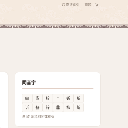
查询索引
繁體
|
同音字
噷
廞
鋅
辛
妡
盺
䜣
薪
锌
馫
杺
炘
与 欣 读音相同或相近