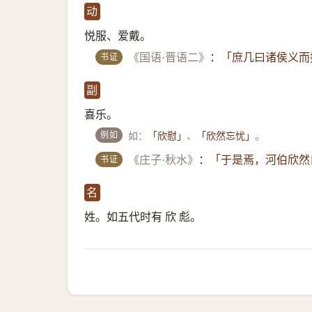
动
悦服、爱戴。
书证
《国语·晋语二》
：
「庶几曰诸侯义而
副
喜乐。
例如
如：
、
。
「欣慰」
「欣然忘忧」
书证
《庄子·秋水》
：
「于是焉，河伯欣然
名
姓。如五代时有 欣 彪。