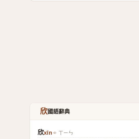
欣
國語辭典
欣
xīn
ㄒㄧㄣ