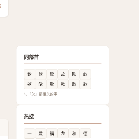
馈
同部首
㰥
欴
㰿
㰦
欥
欰
欸
欿
欩
㰱
㱂
㱃
与「欠」部相关的字
热搜
一
爱
福
龙
和
德