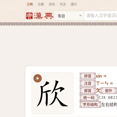
汉典
古籍
诗词
书法
通识
|
|
|
|
拼音
xīn
注音
ㄒㄧㄣ
部首
欠
部外
统一码
CJK 6B2
字形结构
左右结