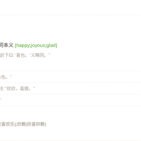
 同本义
[happy;joyous;glad]
部訢下曰:‘喜也。’义略同。”
乐也。”
注:“欣欣，喜貌。”
”
欣喜欢乐);欣赖(欣喜仰赖)