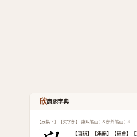
欣
康熙字典
【辰集下】【欠字部】 康熙笔画：8 部外笔画：4
【唐韻】【集韻】【韻會】【