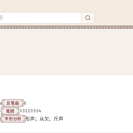
总笔画
4
8
笔顺
3
33123534
字形分析
构
形声；从欠、斤声