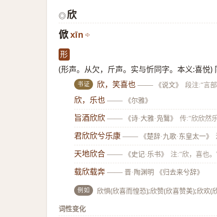
欣
◎
俽
xīn
形
(形声。从欠，斤声。实与忻同字。本义:喜悦)
书证
欣，笑喜也
——
《说文》
段注:“言
欣，乐也
——
《尔雅》
旨酒欣欣
——
《诗·大雅·凫鷖》
传:“欣欣然
君欣欣兮乐康
——
《楚辞·九歌·东皇太一》
天地欣合
——
《史记·乐书》
注:“欣，喜也。
载欣载奔
——
晋·陶渊明 《归去来兮辞》
例如
欣惧(欣喜而惶恐);欣赞(欣喜赞美);欣欢(
词性变化