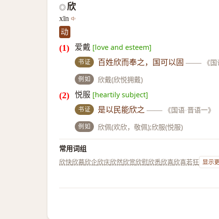
欣
◎
xīn
动
爱戴
[love and esteem]
书证
百姓欣而奉之，国可以固
——
《国
例如
欣戴(欣悦拥戴)
悦服
[heartily subject]
书证
是以民能欣之
——
《国语·晋语一》
例如
欣佩(欢欣，敬佩);欣服(悦服)
常用词组
欣快
欣慕
欣企
欣庆
欣然
欣赏
欣慰
欣悉
欣喜
欣喜若狂
显示更多