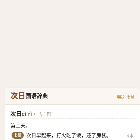
次日
国语辞典
书证
次日
cì rì
ㄘˋ ㄖˋ
第二天。
书证
次日早起来，打火吃了饭，还了房钱。
——
《水