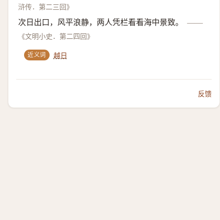
浒传．第二三回》
次日出口，风平浪静，两人凭栏看看海中景致。
——
《文明小史．第二四回》
近义词
越日
反馈