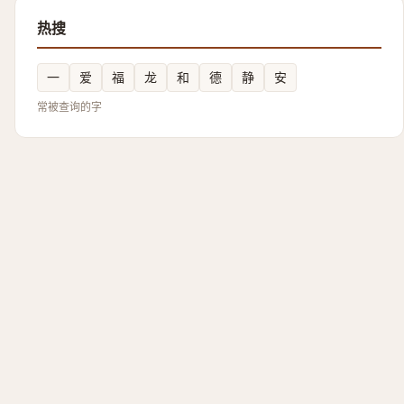
热搜
一
爱
福
龙
和
德
静
安
常被查询的字