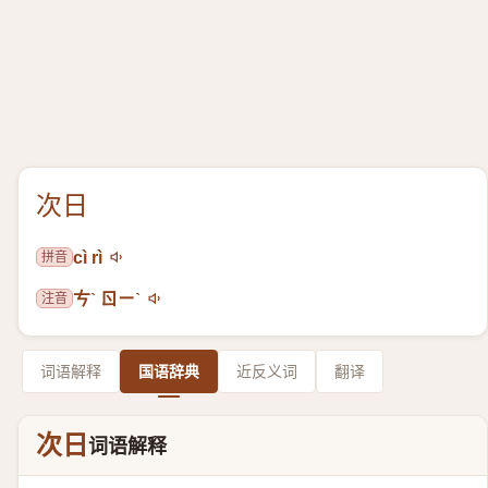
次日
拼音
cì rì
注音
ㄘˋ ㄖㄧˋ
词语解释
国语辞典
近反义词
翻译
次日
词语解释