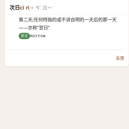
次日
cì rì
ㄘˋ ㄖㄧˋ
第二天;任何特指的或不讲自明的一天后的那一天
——亦称“翌日”
英文
morrow
反馈