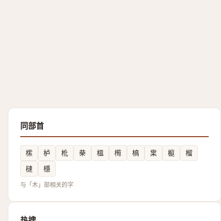
同部首
橴
栌
杹
㭟
榲
橁
槁
枽
榳
榴
㯈
檼
与「木」部相关的字
热搜