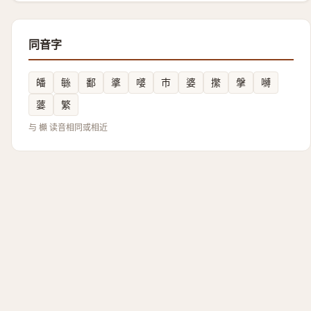
同音字
皤
䋣
鄱
㨇
嘙
巿
婆
㩯
搫
嚩
蔢
繁
与 櫇 读音相同或相近