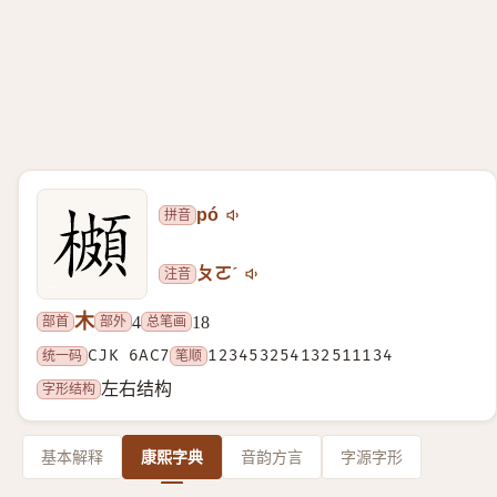
拼音
pó
注音
ㄆㄛˊ
木
部首
部外
总笔画
4
18
统一码
CJK 6AC7
笔顺
123453254132511134
字形结构
左右结构
基本解释
康熙字典
音韵方言
字源字形