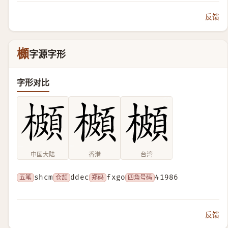
反馈
櫇
字源字形
字形对比
中国大陆
香港
台湾
五笔
shcm
仓颉
ddec
郑码
fxgo
四角号码
41986
反馈