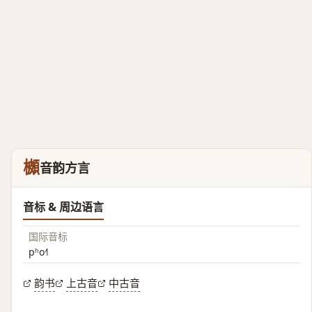
櫇
音韵方言
音标 & 周边语言
国际音标
pʰo˧˥
韵书
上古音
中古音