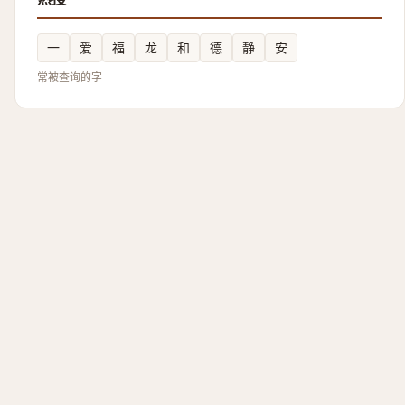
一
爱
福
龙
和
德
静
安
常被查询的字