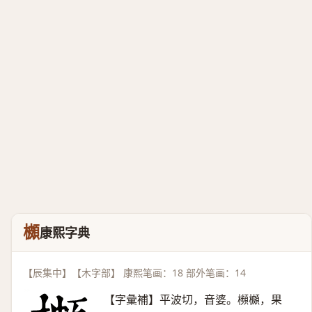
櫇
康熙字典
【辰集中】【木字部】 康熙笔画：18 部外笔画：14
【字彙補】平波切，音婆。㰋櫇，果