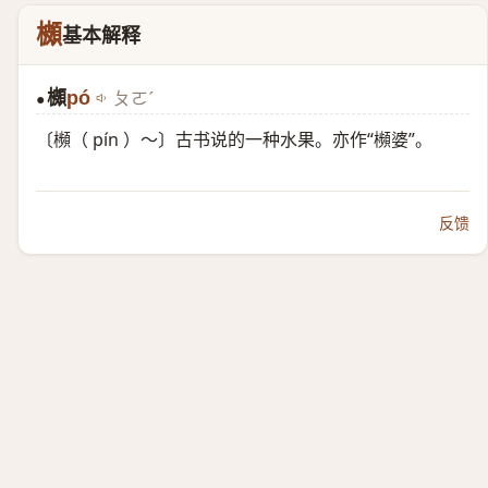
櫇
基本解释
櫇
pó
ㄆㄛˊ
●
〔㰋（ pín ）～〕古书说的一种水果。亦作“㰋婆”。
反馈