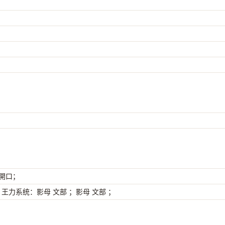
 開口；
；王力系统：影母 文部 ；影母 文部 ；