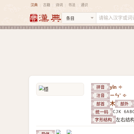
汉典
古籍
诗词
书法
通识
|
|
|
|
拼音
yǐn
注音
ㄧㄣˇ
部首
木
部外
统一码
CJK 6AB
字形结构
左右结
异体