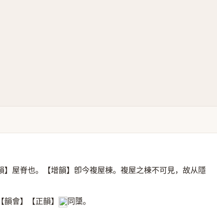
韻】屋脊也。【增韻】卽今複屋棟。複屋之棟不可見，故从隱
【韻會】【正韻】
同櫽。
𠀤