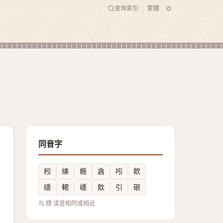
查询索引
繁體
|
同音字
粌
縯
瘾
酓
吲
飮
䌥
輑
嶾
飲
引
硍
与 檼 读音相同或相近