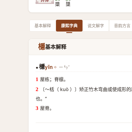
基本解释
康熙字典
说文解字
音韵方言
檼
基本解释
檼
yǐn
ㄧㄣˇ
●
屋栋；脊檩。
〔～栝（ kuò ）〕矫正竹木弯曲或使成
也。”
屋脊。