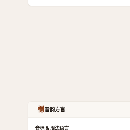
檼
音韵方言
音标 & 周边语言