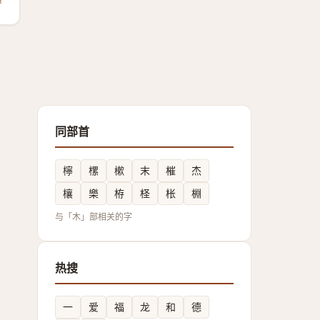
同部首
檸
樏
樕
末
槯
杰
欀
樂
栫
柽
枨
棩
与「木」部相关的字
热搜
一
爱
福
龙
和
德