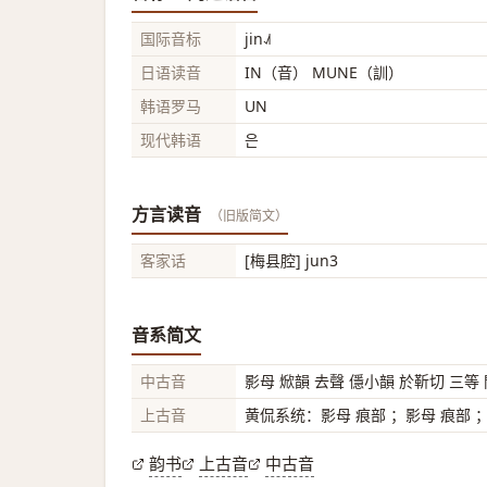
国际音标
jin˨˩˦
日语读音
IN（音） MUNE（訓）
韩语罗马
UN
现代韩语
은
方言读音
（旧版简文）
客家话
[梅县腔] jun3
音系简文
中古音
影母 焮韻 去聲 㒚小韻 於靳切 三等
上古音
黄侃系统：影母 痕部 ；影母 痕部 
韵书
上古音
中古音