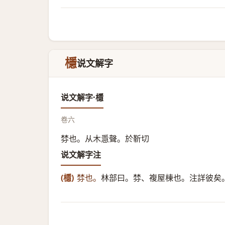
檼
说文解字
说文解字·檼
卷六
棼也。从木㥯聲。於靳切
说文解字注
(檼)
棼也。
林部曰。棼、複屋棟也。注詳彼矣