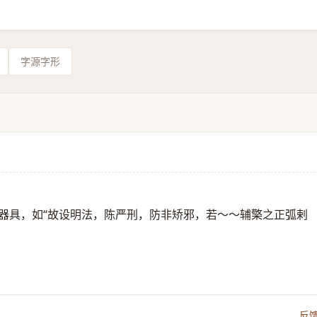
字源字形
形的器具，如“故设明法，陈严刑，防非矫邪，若～～辅檠之正弧剌
反