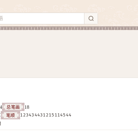
总笔画
4
18
笔顺
C
123434431215114544
构