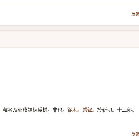
反
。釋名及郭璞謂棟爲檼。非也。
從木。㥯聲。
於靳切。十三部。
反