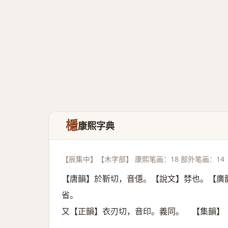
檼
康熙字典
【辰集中】【木字部】 康熙笔画：18 部外笔画：14
【唐韻】於靳切，音㒚。【說文】棼也。【廣
省。
又【正韻】衣刃切，音印。義同。 【集韻】