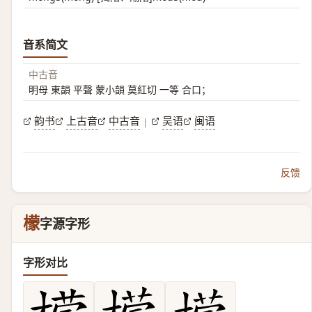
音系简文
中古音
明母 東韻 平聲 蒙小韻 莫紅切 一等 合口；
韵书
上古音
中古音
吴语
闽语
|
反馈
檬
字源字形
字形对比