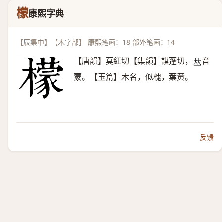
檬
康熙字典
【辰集中】【木字部】 康熙笔画：18 部外笔画：14
【唐韻】莫紅切【集韻】謨蓬切，
音
𠀤
蒙。【玉篇】木名，似槐，葉黃。
反馈