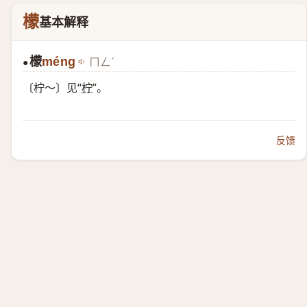
檬
基本解释
檬
méng
ㄇㄥˊ
●
〔柠～〕见“
柠
”。
反馈