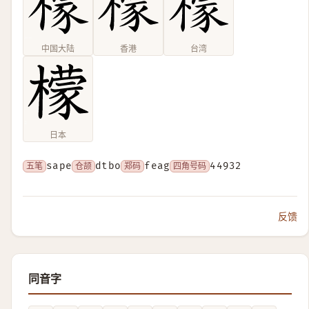
中国大陆
香港
台湾
日本
五笔
sape
仓颉
dtbo
郑码
feag
四角号码
44932
反馈
同音字