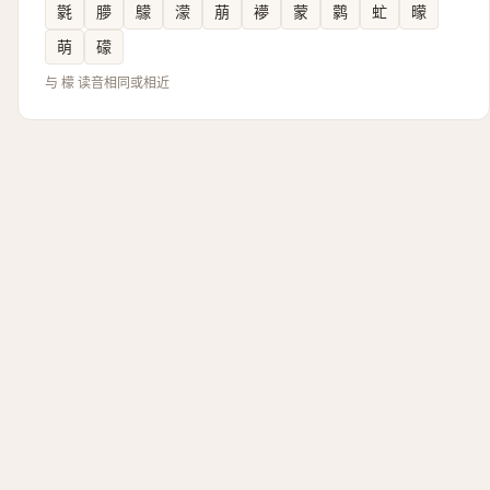
氋
䑅
䴌
濛
萠
䙦
蒙
鹲
虻
曚
萌
礞
与 檬 读音相同或相近