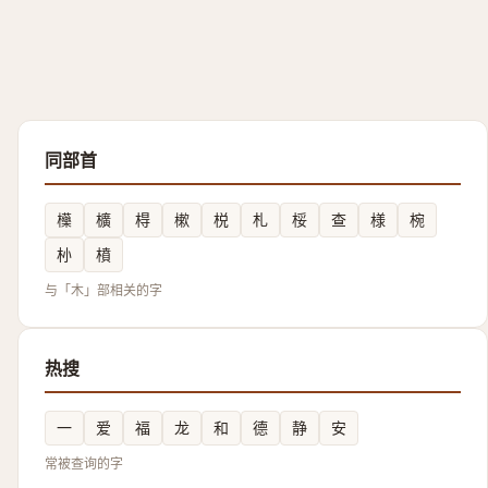
同部首
㰛
櫎
棏
樕
棁
札
桵
查
様
椀
㭂
橨
与「木」部相关的字
热搜
一
爱
福
龙
和
德
静
安
常被查询的字