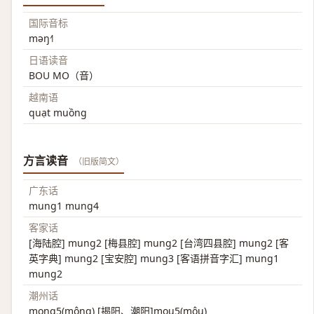
国际音标
məŋ˧˥
日语读音
BOU MO（音）
越南语
quạt muồng
方言读音
（旧版简文）
广东话
mung1 mung4
客家话
[海陆腔] mung2 [梅县腔] mung2 [台湾四县腔] mung2 [客
英字典] mung2 [宝安腔] mung3 [客语拼音字汇] mung1
mung2
潮州话
mong5(mông) [揭阳、潮阳]mou5(môu)