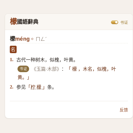
檬
國語辭典
书证
檬
méng
ㄇㄥˊ
名
古代一种树木，似槐，叶黄。
1.
书证
《玉篇·木部》
：
「 檬 ，木名，似槐，叶
黄。」
参见
条。
2.
「
柠 檬
」
反馈