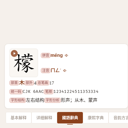
拼音
méng
注音
ㄇㄥˊ
木
部首
部外
总笔画
4
17
统一码
CJK 6AAC
笔顺
12341224511353334
字形结构
字形分析
左右结构
形声；从木、蒙声
基本解释
详细解释
國語辭典
康熙字典
音韵方