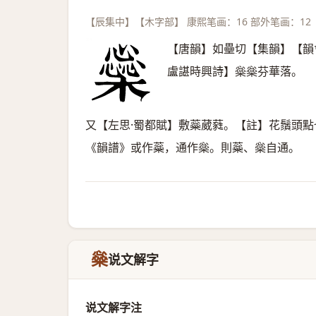
【辰集中】【木字部】 康熙笔画：16 部外笔画：12
【唐韻】如壘切【集韻】【韻
盧諶時興詩】橤橤芬華落。
又【左思·蜀都賦】敷蘂葳蕤。【註】花鬚頭
《韻譜》或作蘂，通作橤。則蘂、橤自通。
橤
说文解字
说文解字注