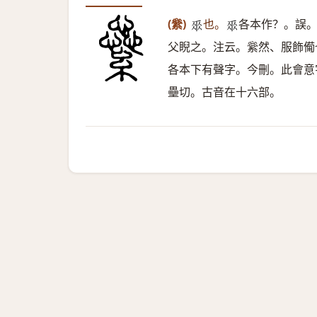
(繠)
也。
各本作？。誤
𠂹
𠂹
父睨之。注云。繠然、服飾僃
各本下有聲字。今刪。此會意
壘切。古音在十六部。