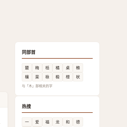
同部首
樷
梅
栝
橘
桌
樤
欀
棐
栐
椴
橧
枤
与「木」部相关的字
热搜
一
爱
福
龙
和
德