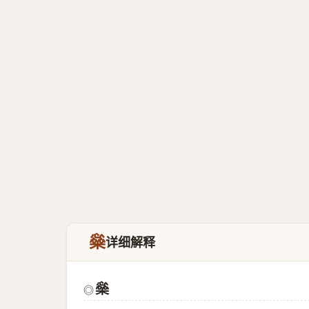
橤
详细解释
橤
◎