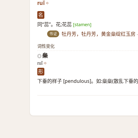
ruǐ
名
同“蕊”。花;花蕊
[stamen]
书证
牡丹芳，牡丹芳，黄金橤绽红玉房
词性变化
橤
◎
ruǐ
形
下垂的样子 [pendulous]。如:橤橤(散乱下垂