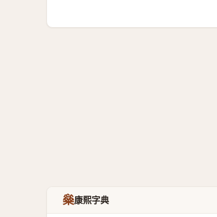
橤
康熙字典