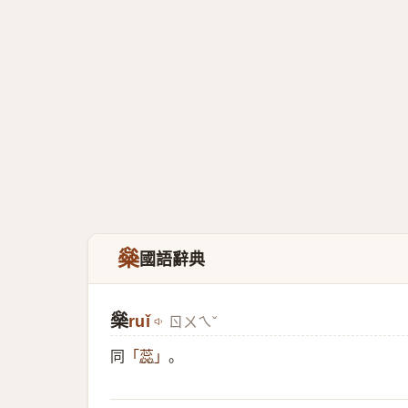
橤
國語辭典
橤
ruǐ
ㄖㄨㄟˇ
同
。
「
蕊
」