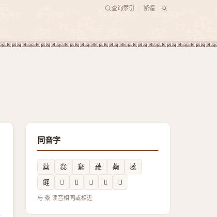
查询索引
繁體
|
同音字
蘂
惢
繠
蕋
蘃
蕊
壡
𤃓
𦢬
𧁚
𥳝
𡯒
与 橤 读音相同或相近