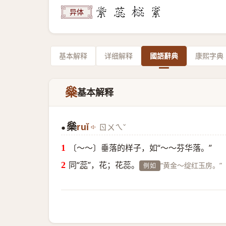
异体
基本解释
详细解释
國語辭典
康熙字典
橤
基本解释
橤
ruǐ
ㄖㄨㄟˇ
●
〔～～〕垂落的样子，如“～～芬华落。”
同“
蕊
”，花；花蕊。
“黄金～绽红玉房。”
例如