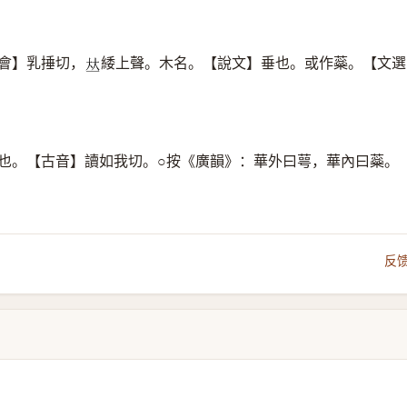
會】乳捶切，
緌上聲。木名。【說文】垂也。或作蘂。【文選
𠀤
點也。【古音】讀如我切。○按《廣韻》：華外曰萼，華內曰蘂。
反