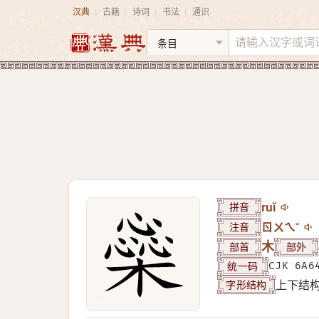
汉典
古籍
诗词
书法
通识
|
|
|
|
拼音
ruǐ
注音
ㄖㄨㄟˇ
部首
木
部外
统一码
CJK 6A6
字形结构
上下结