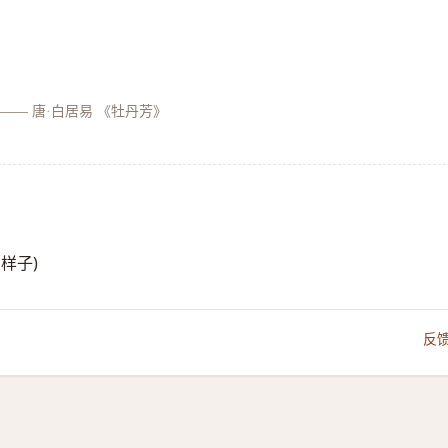
——
唐·白居易 《牡丹芳》
的样子)
反