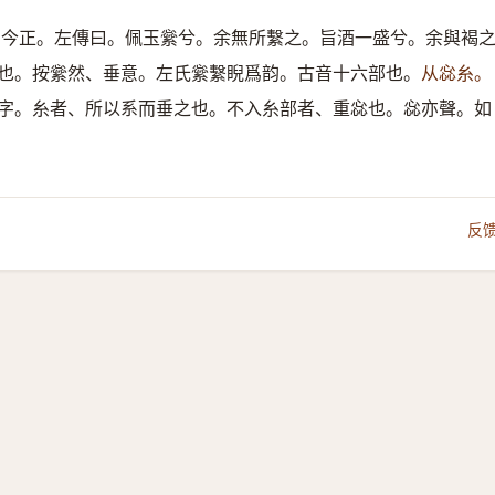
。今正。左傳曰。佩玉繠兮。余無所繫之。旨酒一盛兮。余與褐
也。按繠然、垂意。左氏繠繫睨爲韵。古音十六部也。
从惢糸。
字。糸者、所以系而垂之也。不入糸部者、重惢也。惢亦聲。如
反