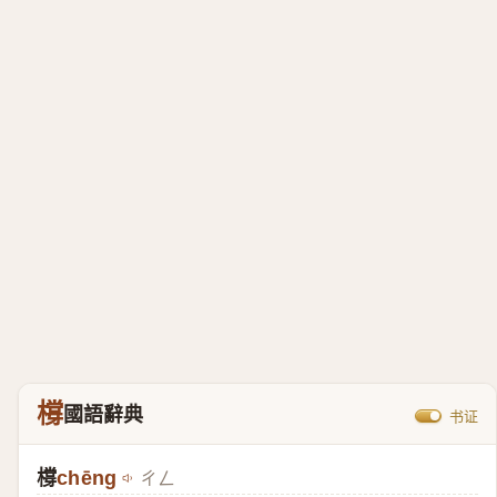
橕
國語辭典
书证
橕
chēng
ㄔㄥ