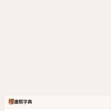
橕
康熙字典