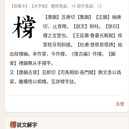
【辰集中】【木字部】 康熙笔画：16 部外笔画：12
【唐韻】丑庚切【集韻】【正韻】抽庚
切，
音瞠。【說文】斜柱。【徐曰】
𠀤
橕之言䟫也。【王延壽·魯靈光殿賦】枝
牚杈牙而斜據。【杜甫·登慈恩塔詩】始
出枝橕幽。本作牚，今作橕，《復古編》作撐。【韻
會】禮韻無从手撐字。
又【唐韻古音】丑郞切【司馬相如·長門賦】飾文杏以爲
梁，離樓梧以相橕。互詳樘字註。
反馈
橕
说文解字