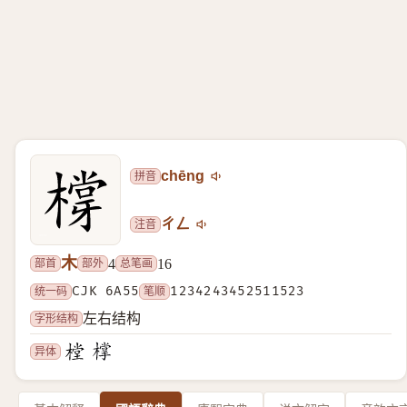
拼音
chēng
注音
ㄔㄥ
木
部首
部外
总笔画
4
16
统一码
CJK 6A55
笔顺
1234243452511523
字形结构
左右结构
异体