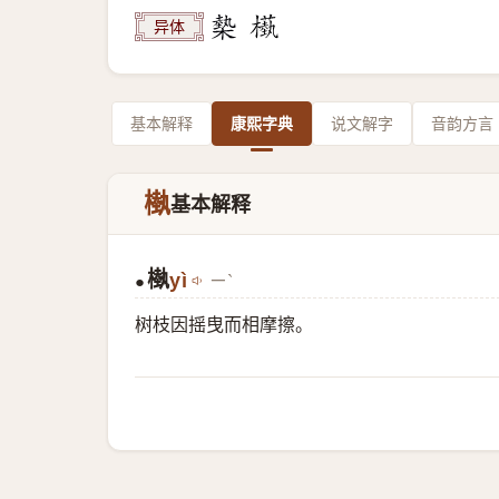
异体
基本解释
康熙字典
说文解字
音韵方言
槸
基本解释
槸
yì
ㄧˋ
●
树枝因摇曳而相摩擦。