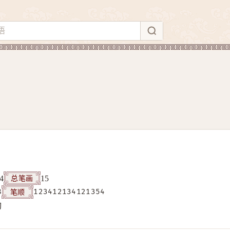
总笔画
4
15
笔顺
8
123412134121354
构