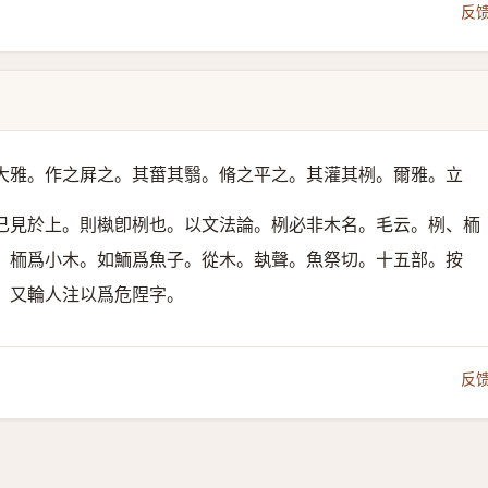
反
大雅。作之屛之。其葘其翳。脩之平之。其灌其栵。爾雅。立
已見於上。則槸卽栵也。以文法論。栵必非木名。毛云。栵、栭
。栭爲小木。如鮞爲魚子。
從木。埶聲。
魚祭切。十五部。按
。又輪人注以爲危陧字。
反