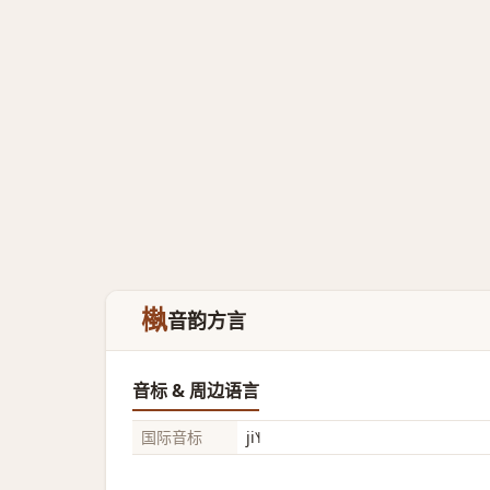
槸
音韵方言
音标 & 周边语言
国际音标
ji˥˧