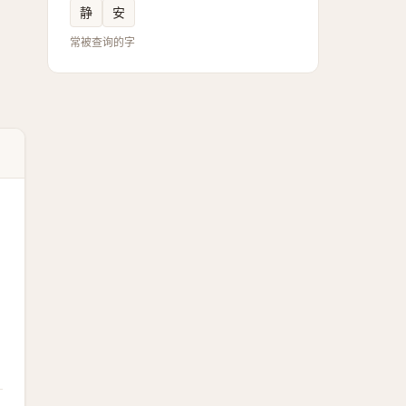
静
安
常被查询的字
。