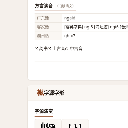
方言读音
（旧版简文）
广东话
ngai6
客家话
[客英字典] ngi5 [海陆腔] ngi6 [台
潮州话
ghoi7
韵书
上古音
中古音
槸
字源字形
字源演变