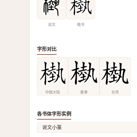
说文
楷书
字形对比
中国大陆
香港
台湾
各书体字形实例
说文小篆