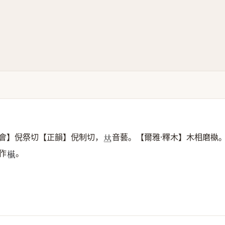
會】倪祭切【正韻】倪制切，
音藝。【爾雅·釋木】木相磨槸
𠀤
作
。
𣞕