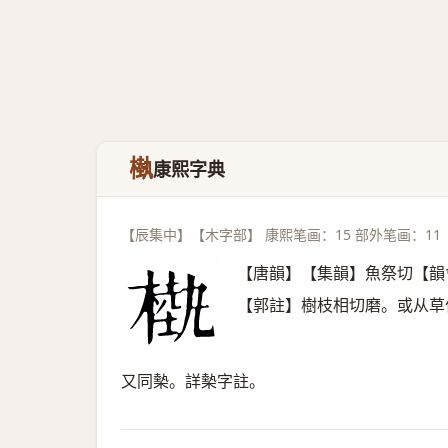
槸
康熙字典
【辰集中】【木字部】 康熙笔画：15 部外笔画：11
【唐韻】【集韻】魚祭切【韻
【郭註】樹枝相切磨。或从草
又同槷。詳槷字註。