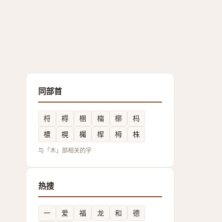
同部首
㭩
棏
㮯
橣
槨
杩
檂
榥
欘
㮮
栂
株
与「木」部相关的字
热搜
一
爱
福
龙
和
德