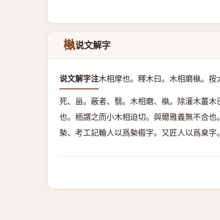
槸
说文解字
说文解字注
木相摩也。
釋木曰。木相磨槸。按
死、甾。蔽者、翳。木相磨、槸。除灌木叢木
也。栭謂之而小木相迫切。與爾雅義無不合也
槷、考工記輪人以爲槷榝字。又匠人以爲臬字