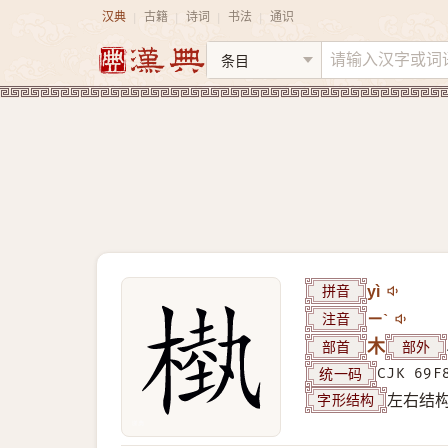
汉典
古籍
诗词
书法
通识
|
|
|
|
拼音
yì
注音
ㄧˋ
部首
木
部外
统一码
CJK 69F
字形结构
左右结