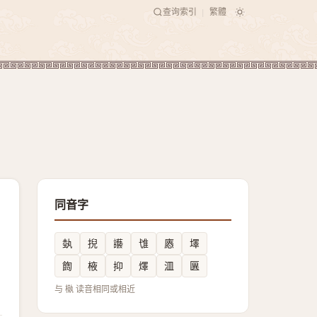
查询索引
繁體
|
同音字
埶
掜
讛
隿
㥷
墿
䭇
棭
抑
燡
㳑
㔴
与 槸 读音相同或相近