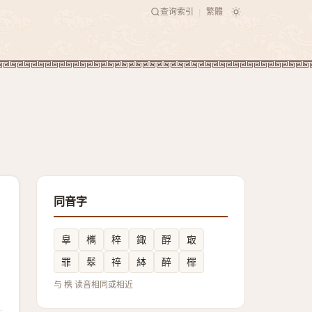
查询索引
繁體
|
同音字
辠
㰎
稡
鋷
酻
㝡
罪
䯿
祽
絊
醉
檌
与 槜 读音相同或相近