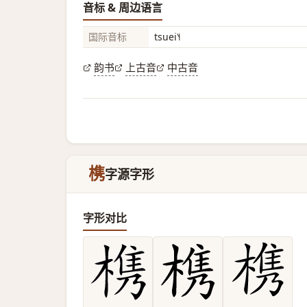
音标 & 周边语言
国际音标
tsuei˥˧
韵书
上古音
中古音
槜
字源字形
字形对比