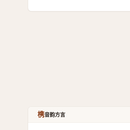
槜
音韵方言