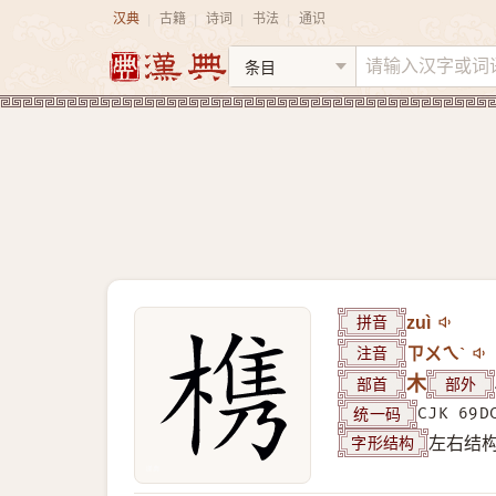
汉典
古籍
诗词
书法
通识
|
|
|
|
拼音
zuì
注音
ㄗㄨㄟˋ
部首
木
部外
统一码
CJK 69D
字形结构
左右结