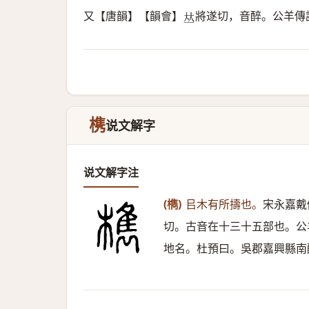
又【唐韻】【韻會】
將遂切，音醉。公羊傳
𠀤
槜
说文解字
说文解字注
(檇)
㠯木有所擣也。
宋永嘉戴
切。古音在十三十五部也。公
地名。杜預曰。吳郡嘉興縣南