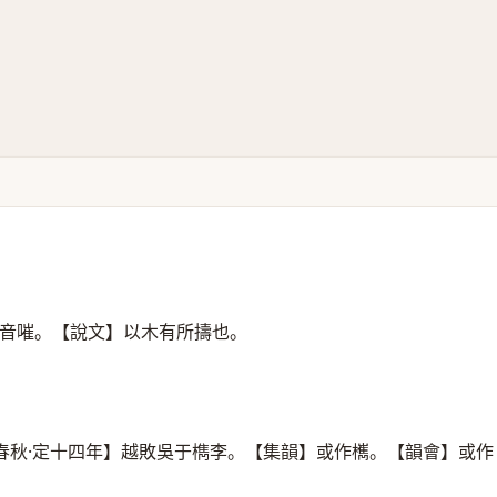
音嗺。【說文】以木有所擣也。
春秋·定十四年】越敗吳于檇李。【集韻】或作㰎。【韻會】或作