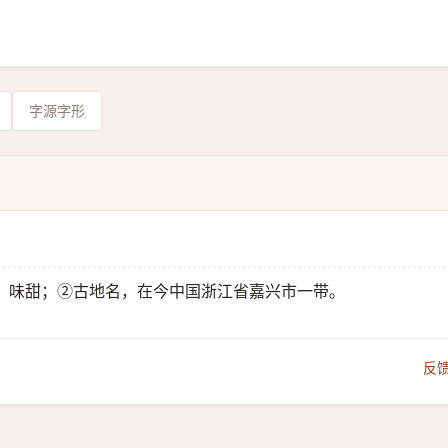
字源字形
，味甜；②古地名，在今中国浙江省嘉兴市一带。
反