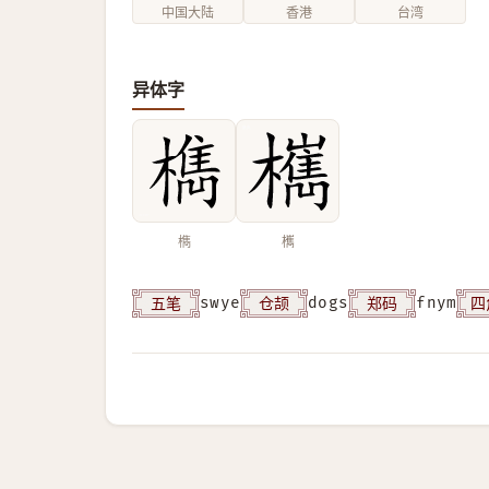
中国大陆
香港
台湾
异体字
檇
㰎
五笔
仓颉
郑码
四
swye
dogs
fnym