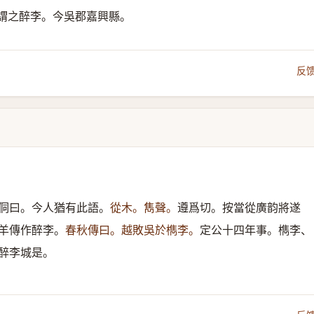
謂之醉李。今吳郡嘉興縣。
反
侗曰。今人猶有此語。
從木。雋聲。
遵爲切。按當從廣韵將遂
羊傳作醉李。
春秋傳曰。越敗吳於檇李。
定公十四年事。檇李、
醉李城是。