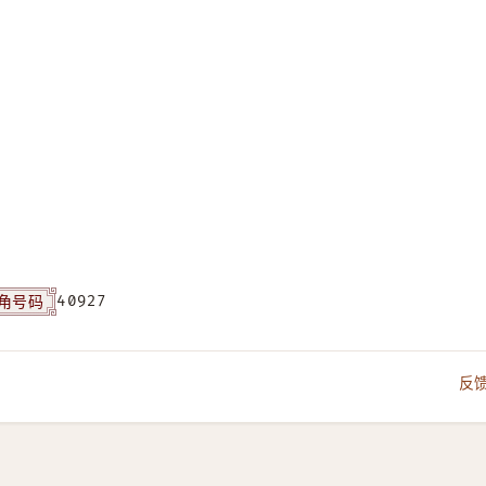
角号码
40927
反