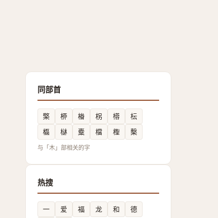
同部首
檠
桺
㮥
柺
㯴
枟
㰁
㯎
櫜
檔
檉
檕
与「木」部相关的字
热搜
一
爱
福
龙
和
德