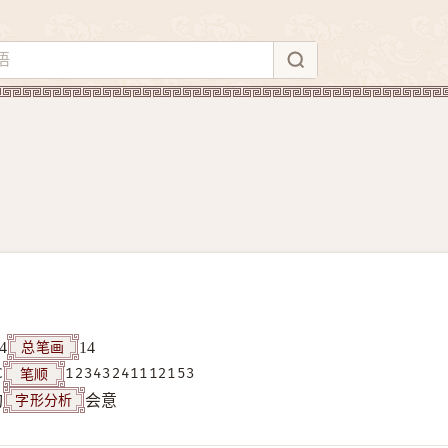
总笔画
4
14
笔顺
C
12343241112153
字形分析
构
会意