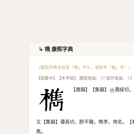
↳ 檇 康熙字典
（康熙字典未收录「槜」字头，请参考「
檇
」字：）
【辰集中】【木字部】 康熙笔画：17 部外笔画：13
【唐韻】【集韻】
遵綏切，
𠀤
又【集韻】遵爲切，醉平聲。檇李，地名。【
雋。