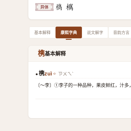
异体
基本解释
康熙字典
说文解字
音韵方言
槜
基本解释
槜
zuì
ㄗㄨㄟˋ
●
〔～李〕①李子的一种品种，果皮鲜红，汁多