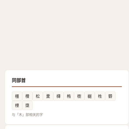
同部首
橿
欑
松
㯻
欂
栯
㯹
樾
栍
欎
㮒
㯐
与「木」部相关的字