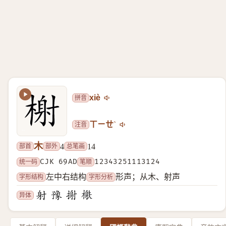
拼音
xiè
注音
ㄒㄧㄝˋ
木
部首
部外
总笔画
4
14
统一码
CJK 69AD
笔顺
12343251113124
字形结构
字形分析
左中右结构
形声；从木、射声
异体