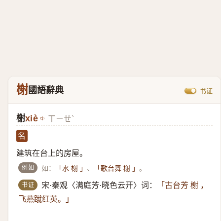
榭
國語辭典
书证
榭
xiè
ㄒㄧㄝˋ
名
建筑在台上的房屋。
例如
如：
、
。
「水 榭 」
「歌台舞 榭 」
书证
宋·秦观〈满庭芳·晓色云开〉词：
「古台芳 榭 ，
飞燕蹴红英。」