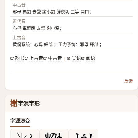
中古音
邪母 禡韻 去聲 謝小韻 辝夜切 三等 開口；
近代音
心母 車遮韻 去聲 謝小空；
上古音
黄侃系统：心母 鐸部 ；王力系统：邪母 鐸部 ；
韵书
上古音
中古音
吴语
闽语
|
反馈
榭
字源字形
字源演变