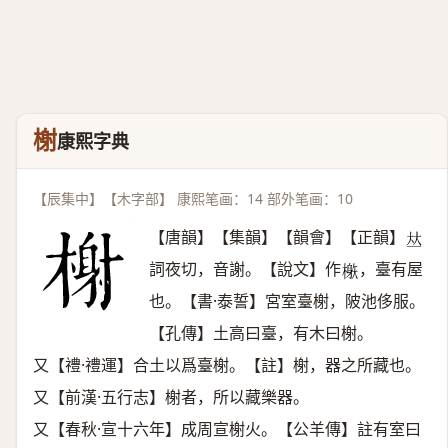
榭
康熙字典
【辰集中】【木字部】 康熙笔画：14 部外笔画：10
【唐韻】【集韻】【韻會】【正韻】
𠀤
詞夜切，音謝。【說文】作
，臺有屋
𣛘
也。【書·泰誓】宮室臺榭，陂池侈服。
【孔傳】土高曰臺，有木曰榭。
又【禮·禮運】合土以爲臺榭。【註】榭，器之所藏也。
又【前漢·五行志】榭者，所以藏樂器。
又【春秋·宣十六年】成周宣榭火。【公羊傳】註有室曰