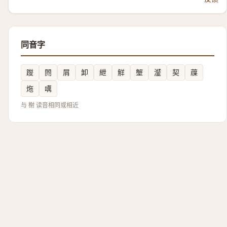
同音字
躞
䦏
屑
卸
紲
觧
㙰
瀣
契
䕈
炧
噧
与 榭 读音相同或相近