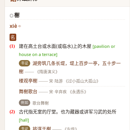
榭
◎
xiè
名
建在高土台或水面(或临水)上的木屋
[pavilion or
house on a terrace]
书证
湖旁筑几条长堤，堤上百步一亭，五十步一
榭
——
《隋唐演义》
楼观亭榭
——
宋·陆游 《过小孤山大孤山》
舞榭歌台
——
宋·辛弃疾 《永遇乐》
例如
歌台舞榭
古代指无室的厅堂。也为藏器或讲军习武的处所
[hall]
书证
将谋于榭
——
《左传》