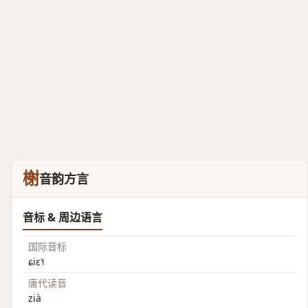
榭
音韵方言
音标 & 周边语言
国际音标
ɕiɛ˥˧
唐代读音
zià