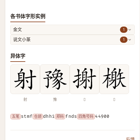
各书体字形实例
1
金文
1
说文小篆
异体字
射
豫
𢲌
𣛘
五笔
stmf
仓颉
dhhi
郑码
fnds
四角号码
44900
反馈