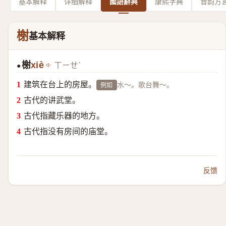
基本解释
详细解释
國語辭典
康熙字典
音韵方
榭
基本解释
榭
xiè
ㄒㄧㄝˋ
●
建筑在台上的房屋。
水～。歌台舞～。
例如
古代的讲武堂。
古代指藏乐器的地方。
古代指没有房间的庙堂。
反馈