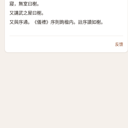
寢，無室曰榭。
又講武之屋曰榭。
又與序通。《儀禮》序則鉤楹内。註序讀如榭。
反馈