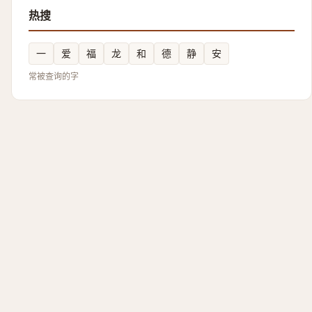
热搜
一
爱
福
龙
和
德
静
安
常被查询的字