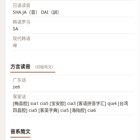
日语读音
SHA JA（音） DAI（訓）
韩语罗马
SA
现代韩语
사
方言读音
（旧版简文）
广东话
ze6
客家话
[梅县腔] sia1 cia5 [宝安腔] cia3 [客语拼音字汇] qia4 [台湾
四县腔] cia5 [客英字典] cia5 [海陆腔] cia6
音系简文