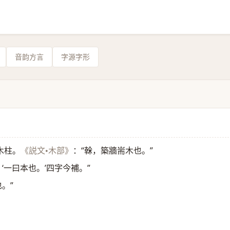
音韵方言
字源字形
木柱。
：“榦，築牆耑木也。”
《説文•木部》
，‘一曰本也。’四字今補。”
。”