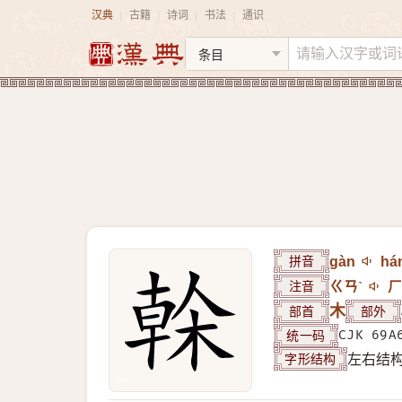
汉典
古籍
诗词
书法
通识
|
|
|
|
拼音
gàn
há
注音
ㄍㄢˋ
ㄏ
部首
木
部外
统一码
CJK 69A
字形结构
左右结