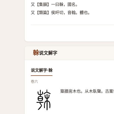
又【集韻】一曰榦，國名。
又【類篇】侯旰切，音翰。體也。
榦
说文解字
说文解字·榦
卷六
築牆耑木也。从木倝聲。古案