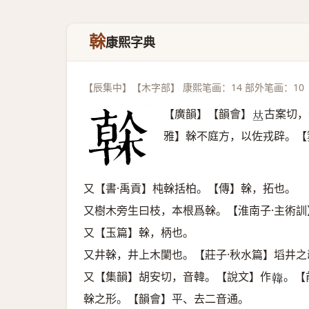
榦
康熙字典
【辰集中】【木字部】 康熙笔画：14 部外笔画：10
【廣韻】【韻會】
古案切，
𠀤
雅】榦不庭方，以佐戎辟。【
又【書·禹貢】杶榦括柏。【傳】榦，拓也。
又樹木旁生曰枝，本根爲榦。【淮南子·主術
又【玉篇】榦，柄也。
又井榦，井上木闌也。【莊子·秋水篇】塪井
又【集韻】胡安切，音韓。【說文】作
。【
𩏑
榦之形。【韻會】平、去二音通。