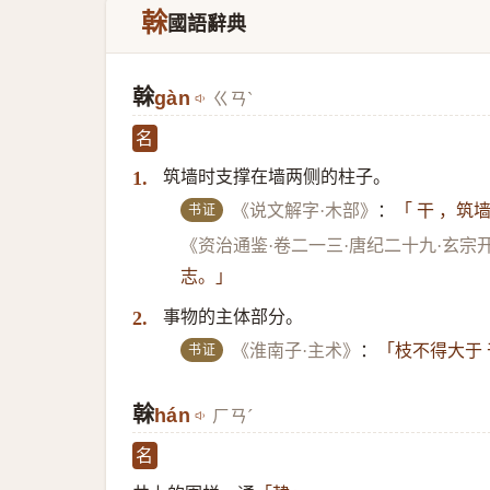
榦
國語辭典
榦
gàn
ㄍㄢˋ
名
筑墙时支撑在墙两侧的柱子。
1.
书证
《说文解字·木部》
：
「 干 ，筑
《资治通鉴·卷二一三·唐纪二十九·玄宗
志。」
事物的主体部分。
2.
书证
《淮南子·主术》
：
「枝不得大于 
榦
hán
ㄏㄢˊ
名