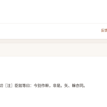
反
切〖注〗臣鉉等曰：今别作幹，非是。矢、榦亦同。