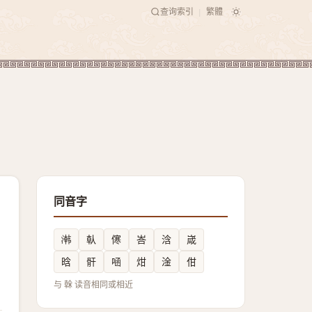
查询索引
繁體
|
同音字
鿰
倝
㒏
峇
浛
嵅
晗
骭
㖤
㶰
淦
佄
与 榦 读音相同或相近