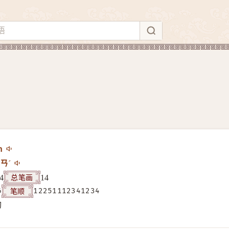
n
ㄢˊ
总笔画
4
14
笔顺
6
12251112341234
构