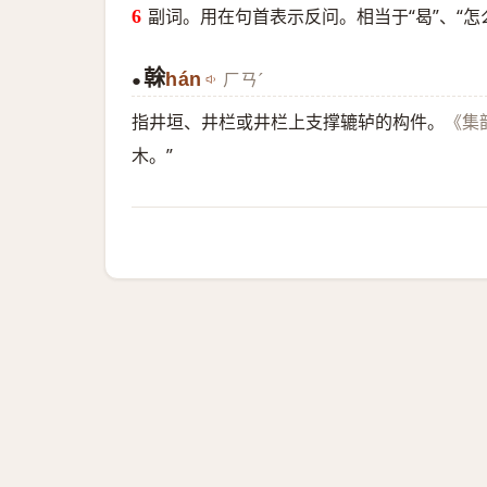
副词。用在句首表示反问。相当于“曷”、“怎
榦
hán
ㄏㄢˊ
●
指井垣、井栏或井栏上支撑辘轳的构件。
《集
木。”