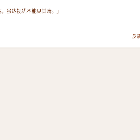
井底，虽达视犹不能见其睛。」
反