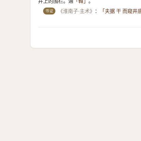
井上的围栏。通
。
「韓」
书证
《淮南子·主术》
：
「夫据 干 而窥