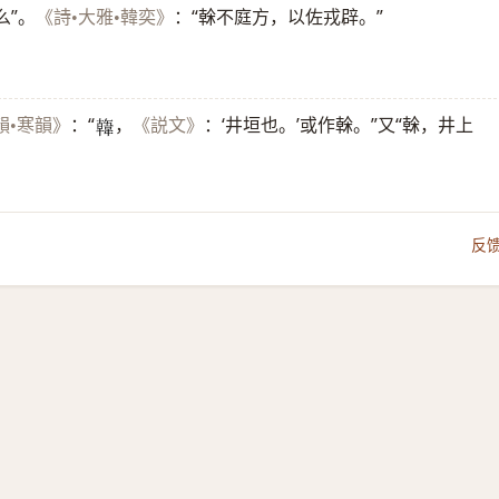
么”。
：“榦不庭方，以佐戎辟。”
《詩•大雅•韓奕》
：“
，
：‘井垣也。’或作榦。”又“榦，井上
韻•寒韻》
《説文》
𩏑
反