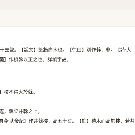
干去聲。【說文】築牆耑木也。【徐曰】別作幹，非。【詩·大
箋】作楨榦以正之也。詳楨字註。
訓】枝不得大於榦。
之鼃，跳梁井榦之上。
前漢·武帝紀】作井榦樓，高五十丈。【註】積木而高於樓，若井