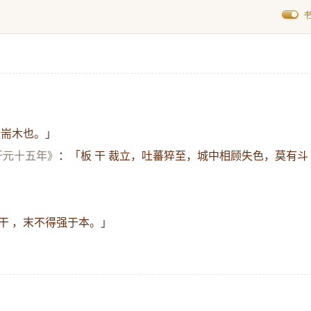
墙耑木也。」
开元十五年》
：
「板 干 裁立，吐蕃猝至，城中相顾失色，莫有斗
干 ，末不得强于本。」