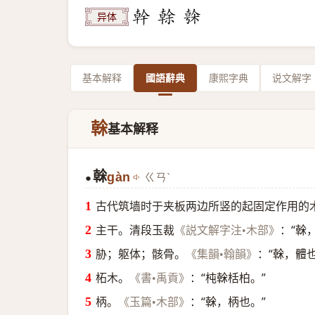
异体
基本解释
國語辭典
康熙字典
说文解字
榦
基本解释
榦
gàn
ㄍㄢˋ
●
古代筑墙时于夹板两边所竖的起固定作用的
主干。清段玉裁
：“榦
《説文解字注•木部》
胁；躯体；骸骨。
：“榦，體也
《集韻•翰韻》
柘木。
：“杶榦栝柏。”
《書•禹貢》
柄。
：“榦，柄也。”
《玉篇•木部》