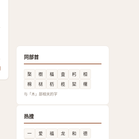
同部首
馈
棸
㯹
楅
査
杛
桓
棉
㮸
杤
榄
栔
櫡
与「木」部相关的字
热搜
一
爱
福
龙
和
德