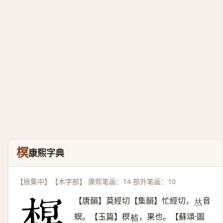
榠
康熙字典
【辰集中】【木字部】 康熙笔画：14 部外笔画：10
【唐韻】莫經切【集韻】忙經切，
音
𠀤
螟。【玉篇】榠
，果也。【蘇頌·圖
𣙁