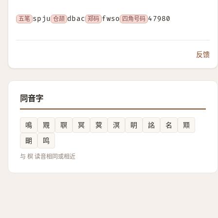
五笔
spju
仓颉
dbac
郑码
fwso
四角号码
47980
反馈
同音字
鳴
覭
䏃
冥
蓂
溟
眀
詺
名
䫤
朙
鸣
与 榠 读音相同或相近