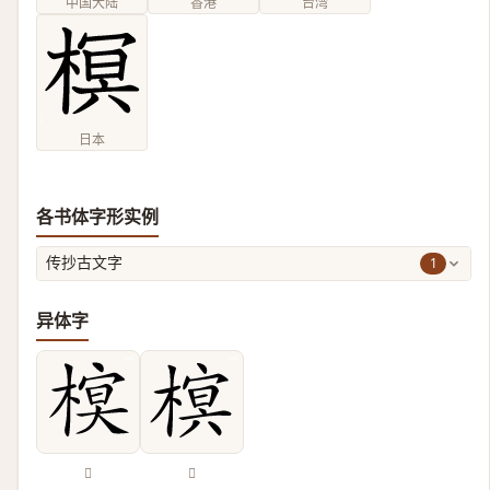
中国大陆
香港
台湾
日本
各书体字形实例
1
传抄古文字
异体字
𣘔
𣙣