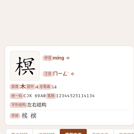
拼音
míng
注音
ㄇㄧㄥˊ
木
部首
部外
总笔画
4
14
统一码
CJK 69A0
笔顺
12344525114134
字形结构
左右结构
异体