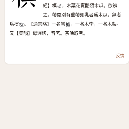
經】榠
，木葉花實酷類木瓜。欲辨
𣙁
之，蔕閒別有重蔕如乳者爲木瓜，無者
爲榠
。【通志略】一名蠻
，一名木李，一名木梨。
𣙁
𣙁
又【集韻】母迥切，音茗。茶晚取者。
反馈