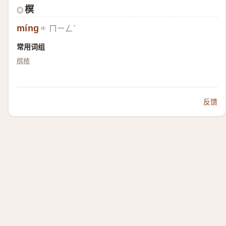
榠
◎
míng
ㄇㄧㄥˊ
常用词组
榠楂
反馈