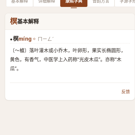
基本解释
详细解释
康熙字典
音韵方言
字源字
榠
基本解释
榠
míng
ㄇㄧㄥˊ
●
〔～樝〕落叶灌木或小乔木，叶卵形，果实长椭圆形，
黄色，有香气，中医学上入药称“光皮木瓜”。亦称“木
瓜”。
反馈