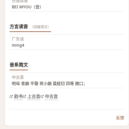
日语读音
BEI MYOU（音）
方言读音
（旧版简文）
广东话
ming4
音系简文
中古音
明母 青韻 平聲 冥小韻 莫經切 四等 開口；
韵书
上古音
中古音
反馈