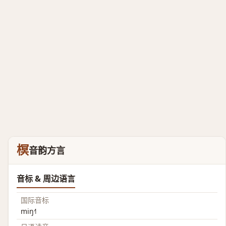
榠
音韵方言
音标 & 周边语言
国际音标
miŋ˧˥