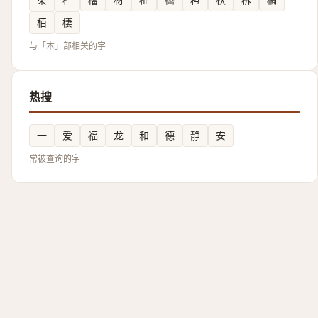
栢
棲
与「木」部相关的字
热搜
一
爱
福
龙
和
德
静
安
常被查询的字