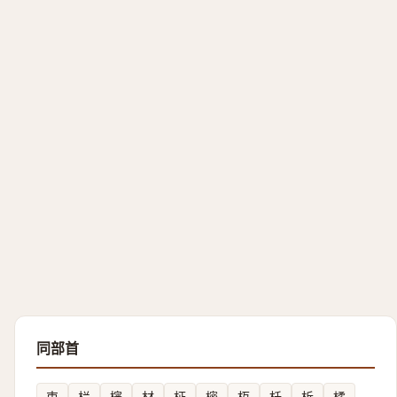
同部首
束
栏
㰂
材
柾
樒
枑
枖
柝
橘