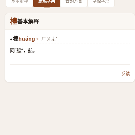
基本解释
康熙字典
音韵方言
字源字形
楻
基本解释
楻
huáng
ㄏㄨㄤˊ
●
同“
艎
”，船。
反馈