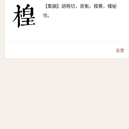
【集韻】胡萌切，音衡。楻畢，橦柲
也。
反馈