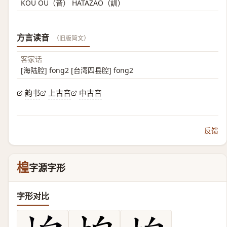
KOU OU（音） HATAZAO（訓）
方言读音
（旧版简文）
客家话
[海陆腔] fong2 [台湾四县腔] fong2
韵书
上古音
中古音
反馈
楻
字源字形
字形对比