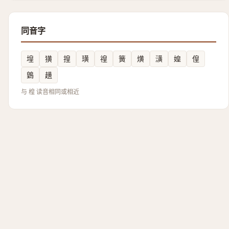
同音字
堭
獚
揘
璜
䄓
簧
熿
㶂
媓
偟
䳨
趪
与 楻 读音相同或相近