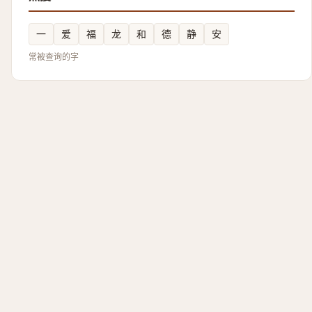
一
爱
福
龙
和
德
静
安
常被查询的字