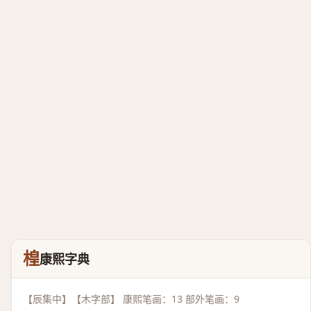
楻
康熙字典
【辰集中】【木字部】 康熙笔画：13 部外笔画：9