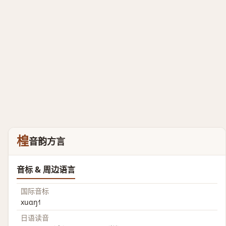
楻
音韵方言
音标 & 周边语言
国际音标
xuɑŋ˧˥
日语读音