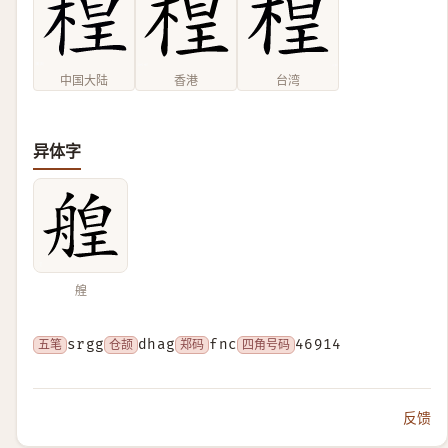
中国大陆
香港
台湾
异体字
艎
五笔
srgg
仓颉
dhag
郑码
fnc
四角号码
46914
反馈