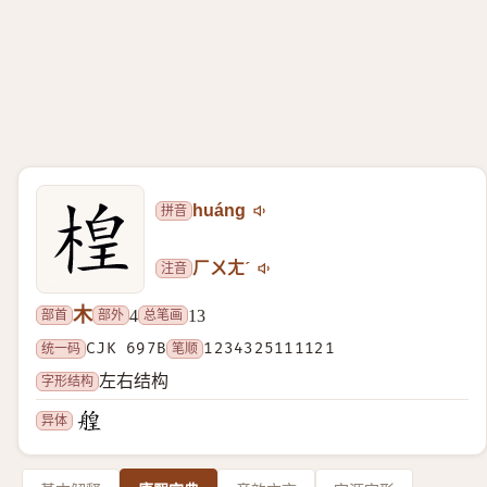
拼音
huáng
注音
ㄏㄨㄤˊ
木
部首
部外
总笔画
4
13
统一码
CJK 697B
笔顺
1234325111121
字形结构
左右结构
异体