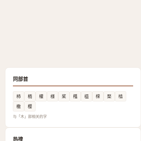
同部首
杮
栭
權
様
桨
槬
橀
㮠
楘
㭼
橵
樱
与「木」部相关的字
热搜