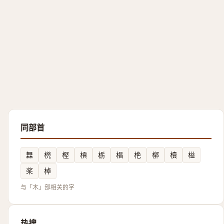
同部首
橆
橩
樫
槓
栃
椙
栬
槨
櫝
榏
桨
棹
与「木」部相关的字
热搜