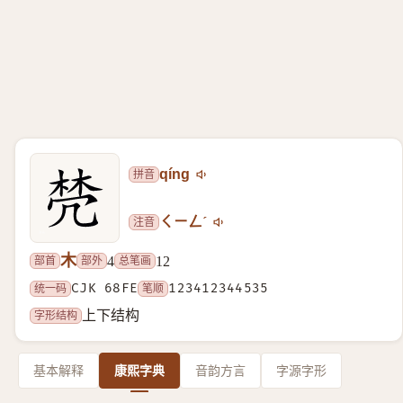
拼音
qíng
注音
ㄑㄧㄥˊ
木
部首
部外
总笔画
4
12
统一码
CJK 68FE
笔顺
123412344535
字形结构
上下结构
基本解释
康熙字典
音韵方言
字源字形