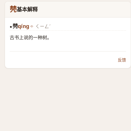
棾
基本解释
棾
qíng
ㄑㄧㄥˊ
●
古书上说的一种树。
反馈