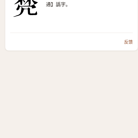
通】譌字。
反馈