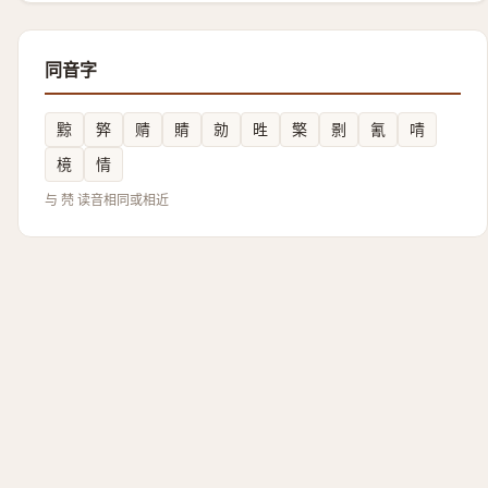
同音字
黥
㢣
䞍
䝼
勍
甠
檠
㔀
氰
啨
樈
情
与 棾 读音相同或相近