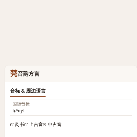
棾
音韵方言
音标 & 周边语言
国际音标
tɕʰiŋ˧˥
韵书
上古音
中古音