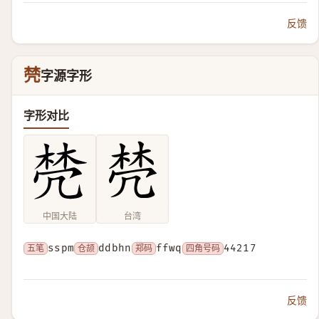
反馈
棾
字源字形
字形对比
中国大陆
台湾
五笔
sspm
仓颉
ddbhn
郑码
ffwq
四角号码
44217
反馈