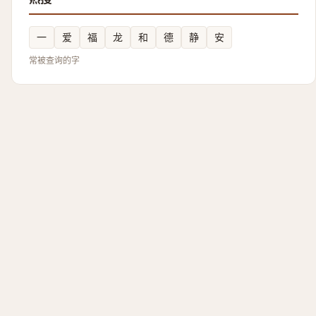
一
爱
福
龙
和
德
静
安
常被查询的字