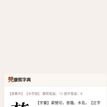
棾
康熙字典
【辰集中】【木字部】 康熙笔画：12 部外笔画：8
【字彙】渠營切，音瓊。木名。【正字