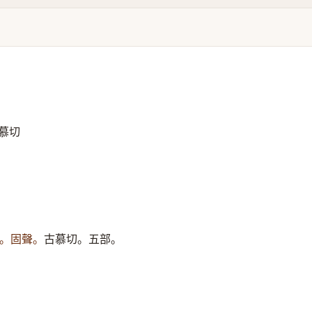
慕切
。固聲。
古慕切。五部。