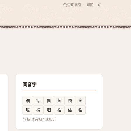
查询索引
繁體
|
同音字
錮
钴
䍛
䓢
顾
崮
雇
榾
堌
梏
估
牿
与 棝 读音相同或相近