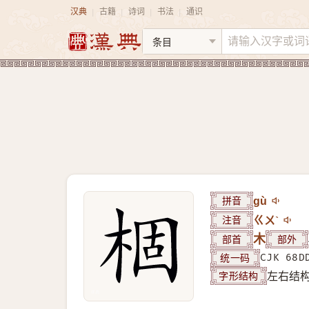
汉典
古籍
诗词
书法
通识
|
|
|
|
拼音
gù
注音
ㄍㄨˋ
部首
木
部外
统一码
CJK 68D
字形结构
左右结