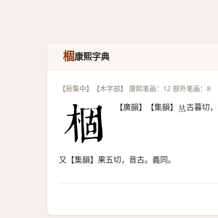
棝
康熙字典
【辰集中】【木字部】 康熙笔画：12 部外笔画：8
【廣韻】【集韻】
古暮切，
𠀤
又【集韻】果五切，音古。義同。