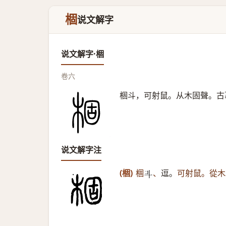
棝
说文解字
说文解字·棝
卷六
棝斗，可射鼠。从木固聲。古
说文解字注
(棝)
棝
、
逗。
可射鼠。從木
𣁬