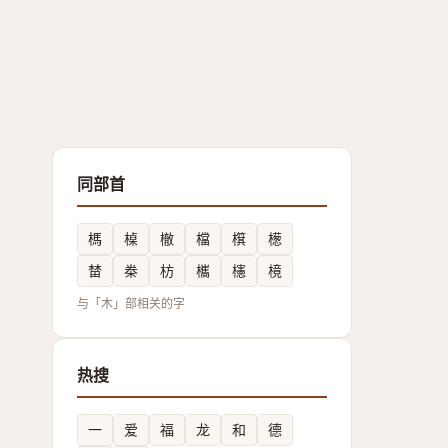
同部首
榪
槕
㯙
檔
檱
檧
榃
桊
枋
欈
櫶
樈
与「木」部相关的字
热搜
一
爱
福
龙
和
德