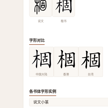
说文
楷书
字形对比
中国大陆
香港
台湾
各书体字形实例
说文小篆