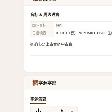
音标 & 周边语言
国际音标
ku˥˧
日语读音
KO KU（音） NEZUMIOTOSHI（
韵书
上古音
中古音
棝
字源字形
字源演变