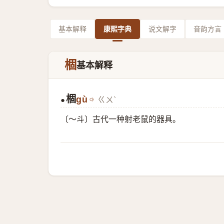
基本解释
康熙字典
说文解字
音韵方言
棝
基本解释
棝
gù
ㄍㄨˋ
●
〔～斗〕古代一种射老鼠的器具。