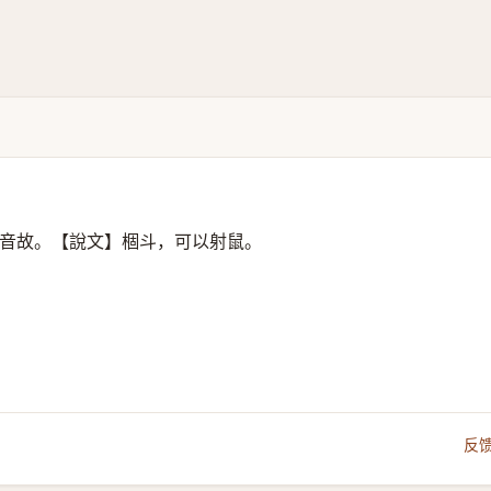
音故。【說文】棝斗，可以射鼠。
反