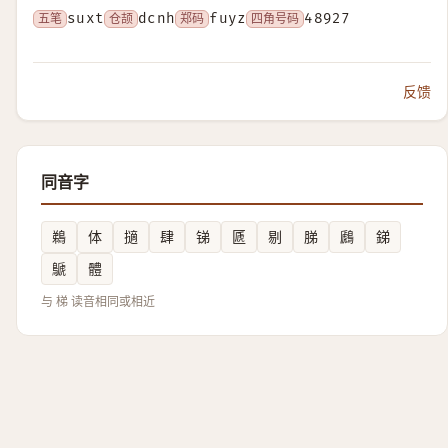
五笔
suxt
仓颉
dcnh
郑码
fuyz
四角号码
48927
反馈
同音字
鵜
体
擿
肆
锑
㔸
剔
䏲
鷉
銻
鷈
體
与 梯 读音相同或相近