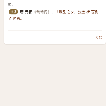
爬。
书证
唐·元稹
《莺莺传》
：
「既望之夕，张因 梯 甚树
而逾焉。」
反馈