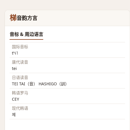
梯
音韵方言
音标 & 周边语言
国际音标
tʰi˥
唐代读音
tei
日语读音
TEI TAI（音） HASHIGO（訓）
韩语罗马
CEY
现代韩语
제