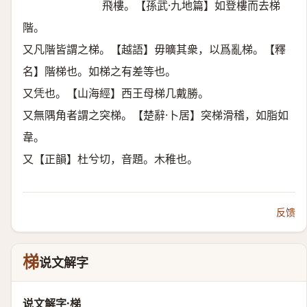
飛樓。【孫武·九地篇】如登樓而去梯
階。
又凡階皆謂之梯。【越語】毋曠其衆，以爲亂梯。【釋
名】階梯也。如梯之有差等也。
又凭也。【山海經】西王母梯几戴勝。
又無隅角者謂之突梯。【楚辭·卜居】突梯滑稽，如脂如
韋。
又【正韻】杜兮切，音題。木稚也。
反馈
梯
说文解字
说文解字·梯