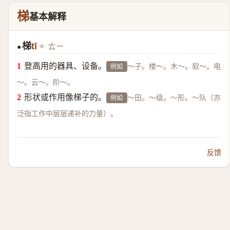
梯
基本解释
梯
tī
ㄊㄧ
●
登高用的器具、设备。
～子。楼～。木～。软～。电
例如
～。云～。阶～。
形状或作用像梯子的。
～田。～级。～形。～队（亦
例如
泛指工作中层层递补的力量）。
反馈