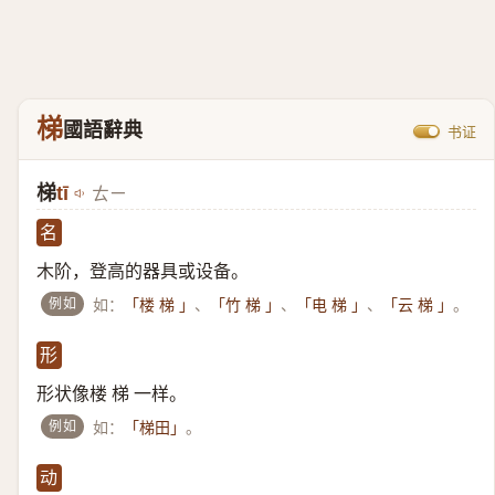
梯
國語辭典
书证
梯
tī
ㄊㄧ
名
木阶，登高的器具或设备。
例如
如：
、
、
、
。
「楼 梯 」
「竹 梯 」
「电 梯 」
「云 梯 」
形
形状像楼 梯 一样。
例如
如：
。
「梯田」
动