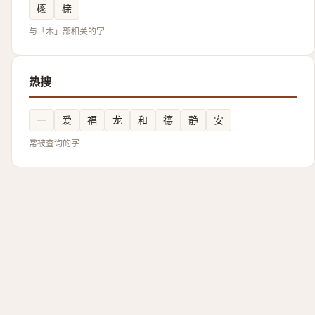
橠
榇
与「木」部相关的字
热搜
一
爱
福
龙
和
德
静
安
常被查询的字