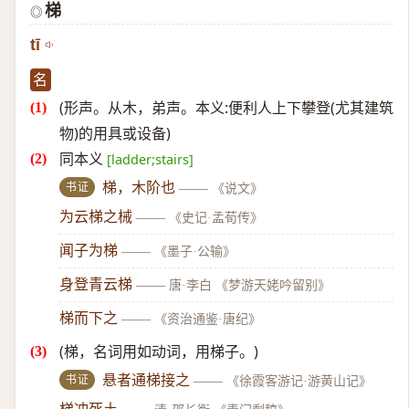
梯
◎
tī
名
(形声。从木，弟声。本义:便利人上下攀登(尤其建筑
物)的用具或设备)
同本义
[ladder;stairs]
书证
梯，木阶也
——
《说文》
为云梯之械
——
《史记·孟荀传》
闻子为梯
——
《墨子·公输》
身登青云梯
——
唐·李白 《梦游天姥吟留别》
梯而下之
——
《资治通鉴·唐纪》
(梯，名词用如动词，用梯子。)
书证
悬者通梯接之
——
《徐霞客游记·游黄山记》