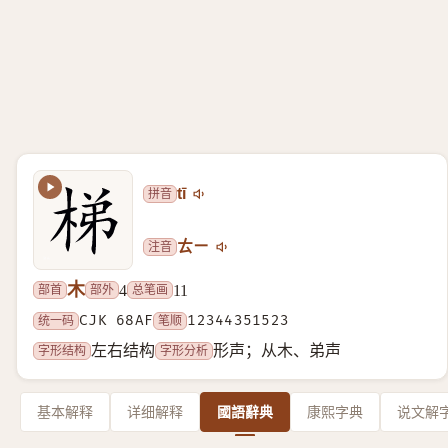
拼音
tī
注音
ㄊㄧ
木
部首
部外
总笔画
4
11
统一码
CJK 68AF
笔顺
12344351523
字形结构
字形分析
左右结构
形声；从木、弟声
基本解释
详细解释
國語辭典
康熙字典
说文解