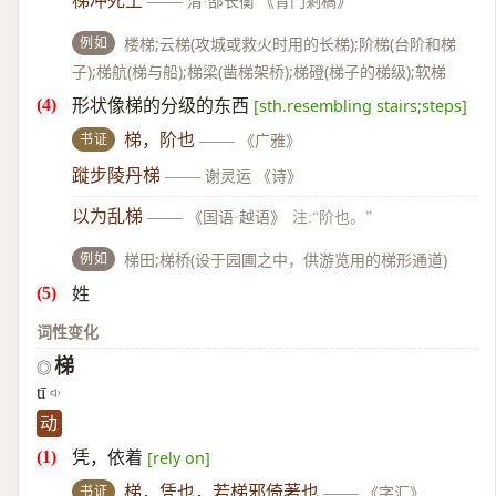
梯冲死土
——
清·邵长衡 《青门剩稿》
例如
楼梯;云梯(攻城或救火时用的长梯);阶梯(台阶和梯
子);梯航(梯与船);梯梁(凿梯架桥);梯磴(梯子的梯级);软梯
形状像梯的分级的东西
[sth.resembling stairs;steps]
书证
梯，阶也
——
《广雅》
蹝步陵丹梯
——
谢灵运 《诗》
以为乱梯
——
《国语·越语》
注:“阶也。”
例如
梯田;梯桥(设于园圃之中，供游览用的梯形通道)
姓
词性变化
梯
◎
tī
动
凭，依着
[rely on]
书证
梯，凭也，若梯邪倚著也
——
《字汇》