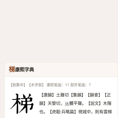
梯
康熙字典
【辰集中】【木字部】 康熙笔画：11 部外笔画：7
【唐韻】土雞切【集韻】【韻會】【正
韻】天黎切，
體平聲。【說文】木階
𠀤
也。【虎韜·兵略篇】視城中，則有雲梯