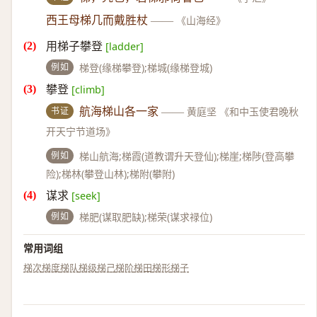
西王母梯几而戴胜杖
——
《山海经》
用梯子攀登
[ladder]
例如
梯登(缘梯攀登);梯城(缘梯登城)
攀登
[climb]
书证
航海梯山各一家
——
黄庭坚 《和中玉使君晚秋
开天宁节道场》
例如
梯山航海;梯霞(道教谓升天登仙);梯崖;梯陟(登高攀
险);梯林(攀登山林);梯附(攀附)
谋求
[seek]
例如
梯肥(谋取肥缺);梯荣(谋求禄位)
常用词组
梯次
梯度
梯队
梯级
梯己
梯阶
梯田
梯形
梯子