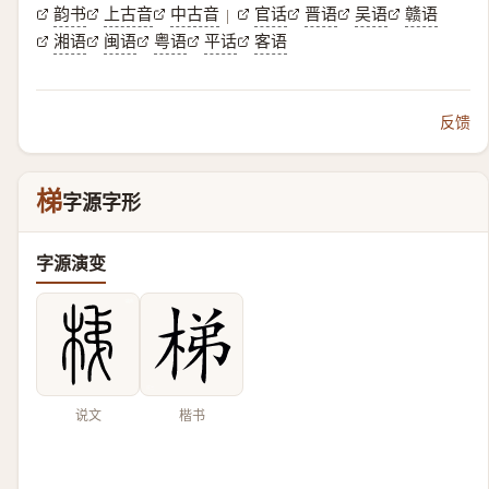
韵书
上古音
中古音
官话
晋语
吴语
赣语
|
湘语
闽语
粤语
平话
客语
反馈
梯
字源字形
字源演变
说文
楷书