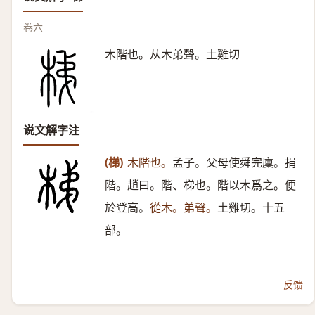
卷六
木階也。从木弟聲。土雞切
说文解字注
(梯)
木階也。
孟子。父母使舜完廩。捐
階。趙曰。階、梯也。階以木爲之。便
於登高。
從木。弟聲。
土雞切。十五
部。
反馈