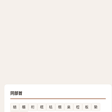
同部首
檛
欛
桁
楛
枯
㮯
枲
梪
板
槷