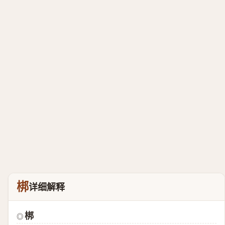
梆
详细解释
梆
◎