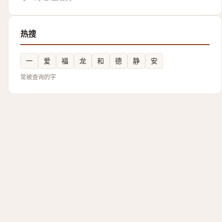
热搜
一
爱
福
龙
和
德
静
安
常被查询的字