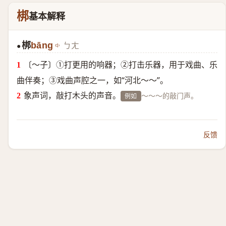
梆
基本解释
梆
bāng
ㄅㄤ
●
〔～子〕①打更用的响器；②打击乐器，用于戏曲、乐
曲伴奏；③戏曲声腔之一，如“河北～～”。
象声词，敲打木头的声音。
～～～的敲门声。
例如
反馈