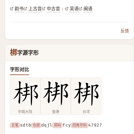
韵书
上古音
中古音
吴语
闽语
|
反馈
梆
字源字形
字形对比
中国大陆
香港
台湾
五笔
sdtb
仓颉
dqjl
郑码
fcy
四角号码
47927