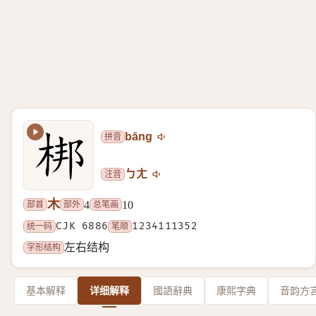
拼音
bāng
注音
ㄅㄤ
木
部首
部外
总笔画
4
10
统一码
CJK 6886
笔顺
1234111352
字形结构
左右结构
基本解释
详细解释
國語辭典
康熙字典
音韵方