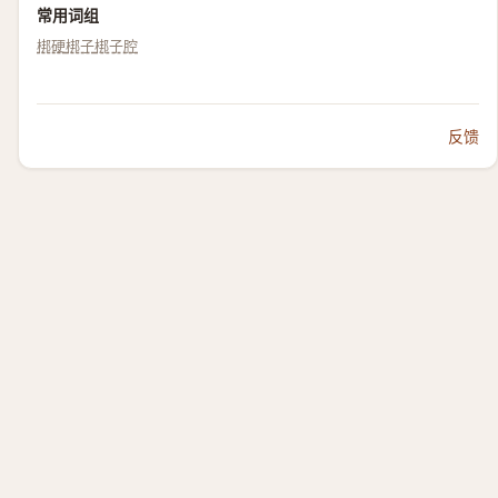
常用词组
梆硬
梆子
梆子腔
反馈