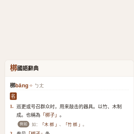
梆
國語辭典
梆
bāng
ㄅㄤ
名
巡更或号召群众时，用来敲击的器具。以竹、木制
1.
成。也稱為
。
「梆子」
例如
如：
、
。
「木 梆 」
「竹 梆 」
参见
条。
2.
「
梆子
」