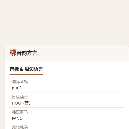
梆
音韵方言
音标 & 周边语言
国际音标
pɑŋ˥
日语读音
HOU（音）
韩语罗马
PANG
现代韩语