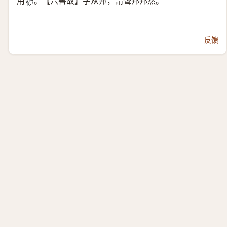
用
。【六書故】字从邦，謂聲邦邦然。
𣓣
反馈